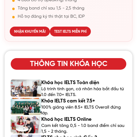
4 buổi bổ trợ Speaking/tháng
Tăng band chỉ sau 1,5 - 2,5 tháng
Hỗ trợ đăng ký thi thật tại BC, IDP
NHẬN KHUYẾN MÃI
TEST IELTS MIỄN PHÍ
THÔNG TIN KHÓA HỌC
Khóa học IELTS Toàn diện
Lộ trình tinh gọn, cá nhân hóa bắt đầu từ
1.0 đến 7.0+ IELTS.
Khóa IELTS cam kết 7.5+
100% giảng viên 8.5+ IELTS Overall đứng
lớp.
Khoá học IELTS Online
Cam kết tăng 0,5 - 1.0 band điểm chỉ sau
1,5 - 2 tháng.