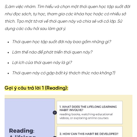
(Làm việc nhóm. Tìm hiểu và chọn một thói quen học tập suốt đời
như đọc sách, tự học, tham gia các khóa học hoặc có nhiều sở
thích. Tạo một tờ rơi về thói quen này và chia sẻ với cả lớp. Sử
dụng các câu hỏi sau làm gợi ý.
Thói quen học tập suốt đời này bao gồm những gì?
Làm thế nào để phát triển thói quen này?
Lợi ích của thói quen này là gì?
Thói quen này có gặp bất kỳ thách thức nào không?)
Gợi ý câu trả lời 1 (Reading):