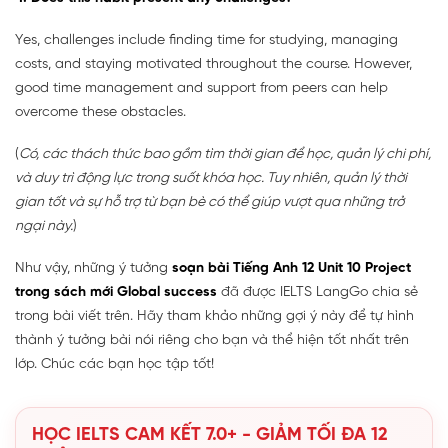
Yes, challenges include finding time for studying, managing
costs, and staying motivated throughout the course. However,
good time management and support from peers can help
overcome these obstacles.
(
Có, các thách thức bao gồm tìm thời gian để học, quản lý chi phí,
và duy trì động lực trong suốt khóa học. Tuy nhiên, quản lý thời
gian tốt và sự hỗ trợ từ bạn bè có thể giúp vượt qua những trở
ngại này.
)
Như vậy, những ý tưởng
soạn bài Tiếng Anh 12 Unit 10 Project
trong sách mới Global success
đã được IELTS LangGo chia sẻ
trong bài viết trên. Hãy tham khảo những gợi ý này để tự hình
thành ý tưởng bài nói riêng cho bạn và thể hiện tốt nhất trên
lớp. Chúc các bạn học tập tốt!
HỌC IELTS CAM KẾT 7.0+ - GIẢM TỐI ĐA 12