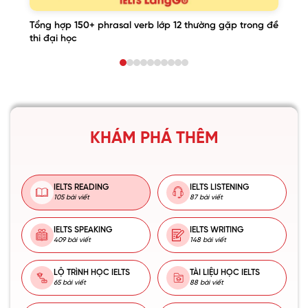
Tổng hợp 150+ phrasal verb lớp 12 thường gặp trong đề
thi đại học
KHÁM PHÁ THÊM
IELTS READING
IELTS LISTENING
105 bài viết
87 bài viết
IELTS SPEAKING
IELTS WRITING
409 bài viết
148 bài viết
LỘ TRÌNH HỌC IELTS
TÀI LIỆU HỌC IELTS
65 bài viết
88 bài viết