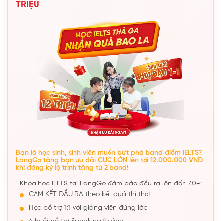
TRIỆU
Bạn là học sinh, sinh viên muốn bứt phá band điểm IELTS?
LangGo tặng bạn ưu đãi CỰC LỚN lên tới 12.000.000 VNĐ
khi đăng ký lộ trình tăng từ 2 band!
Khóa học IELTS tại LangGo đảm bảo đầu ra lên đến 7.0+:
CAM KẾT ĐẦU RA theo kết quả thi thật
Học bổ trợ 1:1 với giảng viên đứng lớp