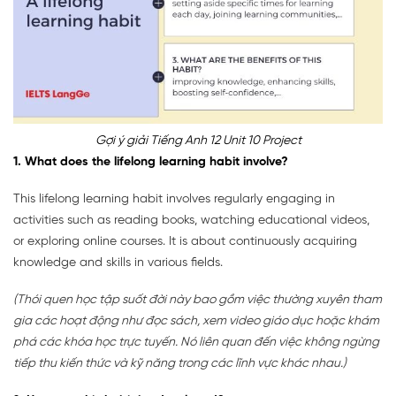
Gợi ý giải Tiếng Anh 12 Unit 10 Project
1. What does the lifelong learning habit involve?
This lifelong learning habit involves regularly engaging in
activities such as reading books, watching educational videos,
or exploring online courses. It is about continuously acquiring
knowledge and skills in various fields.
(Thói quen học tập suốt đời này bao gồm việc thường xuyên tham
gia các hoạt động như đọc sách, xem video giáo dục hoặc khám
phá các khóa học trực tuyến. Nó liên quan đến việc không ngừng
tiếp thu kiến thức và kỹ năng trong các lĩnh vực khác nhau.)