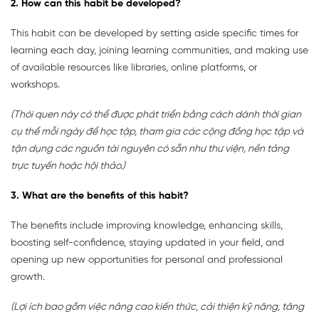
2. How can this habit be developed?
This habit can be developed by setting aside specific times for
learning each day, joining learning communities, and making use
of available resources like libraries, online platforms, or
workshops.
(Thói quen này có thể được phát triển bằng cách dành thời gian
cụ thể mỗi ngày để học tập, tham gia các cộng đồng học tập và
tận dụng các nguồn tài nguyên có sẵn như thư viện, nền tảng
trực tuyến hoặc hội thảo.)
3. What are the benefits of this habit?
The benefits include improving knowledge, enhancing skills,
boosting self-confidence, staying updated in your field, and
opening up new opportunities for personal and professional
growth.
(Lợi ích bao gồm việc nâng cao kiến thức, cải thiện kỹ năng, tăng