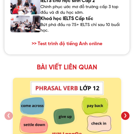
IELTS cho học sinh Cấp 2
Chinh phục ước mơ đỗ trường cấp 3 top
đầu và đi du học sớm.
Khoá học IELTS Cấp tốc
Bứt phá đầu ra 7.5+ IELTS chỉ sau 10 buổi
học.
>> Test trình độ tiếng Anh online
BÀI VIẾT LIÊN QUAN
❮
❯