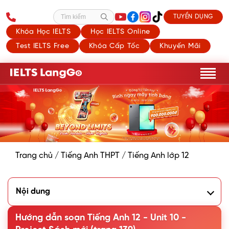
TUYỂN DỤNG
Tìm kiếm
Khóa Học IELTS
Học IELTS Online
Test IELTS Free
Khóa Cấp Tốc
Khuyến Mãi
Trang chủ
/
Tiếng Anh THPT
/
Tiếng Anh lớp 12
Nội dung
Work in groups. Do some research and choose a lifelong
learning habit such as reading, self-education, taking
Hướng dẫn soạn Tiếng Anh 12 - Unit 10 -
courses or having a variety of hobbies. Create a leaflet