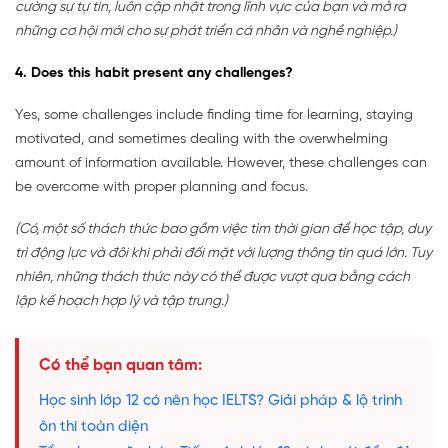
cường sự tự tin, luôn cập nhật trong lĩnh vực của bạn và mở ra
những cơ hội mới cho sự phát triển cá nhân và nghề nghiệp.)
4. Does this habit present any challenges?
Yes, some challenges include finding time for learning, staying
motivated, and sometimes dealing with the overwhelming
amount of information available. However, these challenges can
be overcome with proper planning and focus.
(Có, một số thách thức bao gồm việc tìm thời gian để học tập, duy
trì động lực và đôi khi phải đối mặt với lượng thông tin quá lớn. Tuy
nhiên, những thách thức này có thể được vượt qua bằng cách
lập kế hoạch hợp lý và tập trung.)
Có thể bạn quan tâm:
Học sinh lớp 12 có nên học IELTS? Giải pháp & lộ trình
ôn thi toàn diện