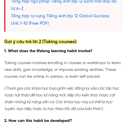
Tổng hợp ngữ pháp Tiếng Anh lớp 12 sách mới đầy đủ
từ A-Z
Tổng hợp từ vựng Tiếng Anh lớp 12 Global Success
Unit 1-10 (Free PDF)
Gợi ý câu trả lời 2 (Taking courses):
1. What does the lifelong learning habit involve?
Taking courses involves enrolling in classes or workshops to learn
new skills, gain knowledge, or improve existing abilities. These
courses can be online, in-person, or even self-paced.
(
Tham gia các khóa học bao gồm việc đăng ký vào các lớp học
hoặc hội thảo để học kỹ năng mới, tiếp thu kiến thức hoặc cải
thiện những kỹ năng sẵn có. Các khóa học này có thể là trực
tuyến, trực tiếp, hoặc tự học theo tốc độ của bản thân.
)
2. How can this habit be developed?