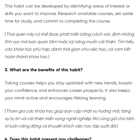
This habit can be developed by identifying areas of interest or
skills you want to improve. Research available courses, set aside
time for study, and commit to completing the course.
(
Thói quen này có thể được phát triển bằng cách xác định những
lĩnh vực mà bạn quan tâm hoặc kỹ năng muốn cải thiện. Tìm hiểu
các khóa học phù hợp, dành thời gian cho việc học, và cam kết
hoàn thành khóa học.
)
3. What are the benefits of this habit?
Taking courses helps you stay updated with new trends, boosts
your confidence, and enhances career prospects. It also keeps
your mind active and encourages lifelong learning.
(
Tham gia các khóa học giúp bạn cập nhật xu hướng mới, tăng
sự tự tin và cải thiện triển vọng nghề nghiệp. Nó cũng giữ cho tâm
trí luôn năng động và khuyến khích việc học tập suốt đời.
)
4. Does this habit present any challenges?