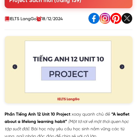
Project Sách mới (trang 139)
about the habit and share it with the class. Use these
questions as cues.
Gợi ý câu trả lời 1 (Reading):
IELTS LangGo
18/12/2024
Gợi ý câu trả lời 2 (Taking courses):
Phần Tiếng Anh 12 Unit 10 Project
xoay quanh chủ đề
“A leaflet
about a lifelong learning habit”
(Một tờ rơi về một thói quen học
tập suốt đời)
. Bài học này yêu cầu học sinh nắm vững các từ
vựng, ngữ pháp độc đáo để chia sẻ với cả lớp.