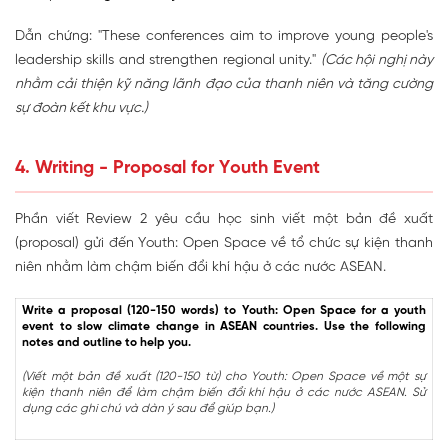
Dẫn chứng: "These conferences aim to improve young people's
leadership skills and strengthen regional unity."
(Các hội nghị này
nhằm cải thiện kỹ năng lãnh đạo của thanh niên và tăng cường
sự đoàn kết khu vực.)
4. Writing - Proposal for Youth Event
Phần viết Review 2 yêu cầu học sinh viết một bản đề xuất
(proposal) gửi đến Youth: Open Space về tổ chức sự kiện thanh
niên nhằm làm chậm biến đổi khí hậu ở các nước ASEAN.
Write a proposal (120-150 words) to Youth: Open Space for a youth
event to slow climate change in ASEAN countries. Use the following
notes and outline to help you.
(Viết một bản đề xuất (120-150 từ) cho Youth: Open Space về một sự
kiện thanh niên để làm chậm biến đổi khí hậu ở các nước ASEAN. Sử
dụng các ghi chú và dàn ý sau để giúp bạn.)