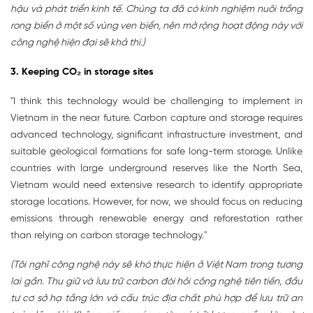
hậu và phát triển kinh tế. Chúng ta đã có kinh nghiệm nuôi trồng
rong biển ở một số vùng ven biển, nên mở rộng hoạt động này với
công nghệ hiện đại sẽ khả thi.)
3. Keeping CO₂ in storage sites
"I think this technology would be challenging to implement in
Vietnam in the near future. Carbon capture and storage requires
advanced technology, significant infrastructure investment, and
suitable geological formations for safe long-term storage. Unlike
countries with large underground reserves like the North Sea,
Vietnam would need extensive research to identify appropriate
storage locations. However, for now, we should focus on reducing
emissions through renewable energy and reforestation rather
than relying on carbon storage technology."
(Tôi nghĩ công nghệ này sẽ khó thực hiện ở Việt Nam trong tương
lai gần. Thu giữ và lưu trữ carbon đòi hỏi công nghệ tiên tiến, đầu
tư cơ sở hạ tầng lớn và cấu trúc địa chất phù hợp để lưu trữ an