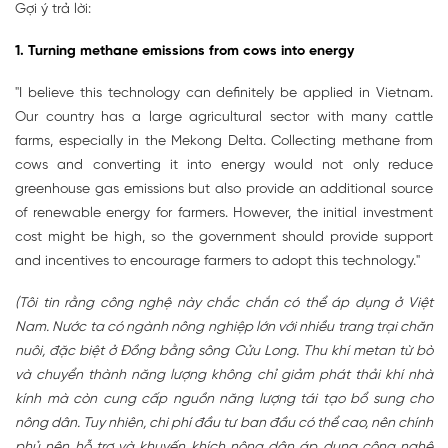
Gợi ý trả lời:
1. Turning methane emissions from cows into energy
"I believe this technology can definitely be applied in Vietnam.
Our country has a large agricultural sector with many cattle
farms, especially in the Mekong Delta. Collecting methane from
cows and converting it into energy would not only reduce
greenhouse gas emissions but also provide an additional source
of renewable energy for farmers. However, the initial investment
cost might be high, so the government should provide support
and incentives to encourage farmers to adopt this technology."
(Tôi tin rằng công nghệ này chắc chắn có thể áp dụng ở Việt
Nam. Nước ta có ngành nông nghiệp lớn với nhiều trang trại chăn
nuôi, đặc biệt ở Đồng bằng sông Cửu Long. Thu khí metan từ bò
và chuyển thành năng lượng không chỉ giảm phát thải khí nhà
kính mà còn cung cấp nguồn năng lượng tái tạo bổ sung cho
nông dân. Tuy nhiên, chi phí đầu tư ban đầu có thể cao, nên chính
phủ nên hỗ trợ và khuyến khích nông dân áp dụng công nghệ