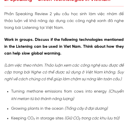
Phần Speaking Review 2 yêu cầu học sinh làm việc nhóm để
thảo luận về khả năng áp dụng các công nghệ xanh đã nghe
trong bài Listening tại Việt Nam.
Work in groups. Discuss if the following technologies mentioned
in the Listening can be used in Viet Nam. Think about how they
can help slow global warming.
(Làm việc theo nhóm. Thảo luận xem các công nghệ sau được đề
cập trong bài Nghe có thể được sử dụng ở Việt Nam không. Suy
nghĩ về cách chúng có thể giúp làm chậm sự nóng lên toàn cầu.)
Turning methane emissions from cows into energy
(Chuyển
khí metan từ bò thành năng lượng)
Growing plants in the ocean
(Trồng cây ở đại dương)
Keeping CO₂ in storage sites
(Giữ CO₂ trong các khu lưu trữ)