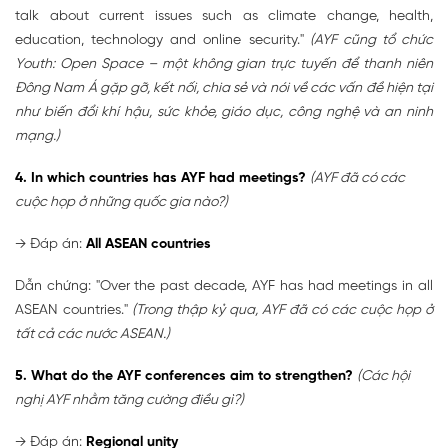
talk about current issues such as climate change, health,
education, technology and online security."
(AYF cũng tổ chức
Youth: Open Space – một không gian trực tuyến để thanh niên
Đông Nam Á gặp gỡ, kết nối, chia sẻ và nói về các vấn đề hiện tại
như biến đổi khí hậu, sức khỏe, giáo dục, công nghệ và an ninh
mạng.)
4. In which countries has AYF had meetings?
(AYF đã có các
cuộc họp ở những quốc gia nào?)
→ Đáp án:
All ASEAN countries
Dẫn chứng: "Over the past decade, AYF has had meetings in all
ASEAN countries."
(Trong thập kỷ qua, AYF đã có các cuộc họp ở
tất cả các nước ASEAN.)
5. What do the AYF conferences aim to strengthen?
(Các hội
nghị AYF nhằm tăng cường điều gì?)
→ Đáp án:
Regional unity