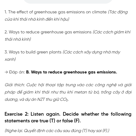
1. The effect of greenhouse gas emissions on climate
(Tác động
của khí thải nhà kính đến khí hậu)
2. Ways to reduce greenhouse gas emissions
(Các cách giảm khí
thải nhà kính)
3. Ways to build green plants
(Các cách xây dựng nhà máy
xanh)
→ Đáp án:
B. Ways to reduce greenhouse gas emissions.
Giải thích: Cuộc hội thoại tập trung vào các công nghệ và giải
pháp để giảm khí thải như thu khí metan từ bò, trồng cây ở đại
dương, và dự án NZT thu giữ CO₂.
Exercise 2: Listen again. Decide whether the following
statements are true (T) or false (F).
(Nghe lại. Quyết định các câu sau đúng (T) hay sai (F).)