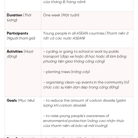
của tháng 8/hàng năm
)
Duration
(
Thời
One week (
Một tuần
)
lượng
)
Participants
Young people in all ASEAN countries (
Thanh niên ở
(
Người tham gia
)
tất cả các nước ASEAN
)
Activities
(
Hoạt
- cycling or going to school or work by public
động
)
transport (
đạp xe hoặc đi học hoặc đi làm bằng
phương tiện giao thông công cộng
)
- planting trees (
trồng cây
)
- organising clean-up events in the community (
tổ
chức các sự kiện dọn dẹp trong cộng đồng
)
Goals
(
Mục tiêu
)
- to reduce the amount of carbon dioxide (
giảm
lượng khí carbon dioxide
)
- to raise young people's awareness of
environmental protection (
nâng cao nhận thức
của thanh niên về bảo vệ môi trường
)