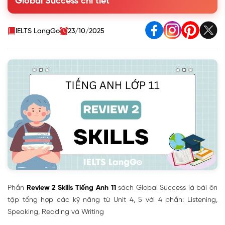
Global Success chi tiết
Exercise 2: Listen again. Decide whether the following
statements are true (T) or false (F).
2. Speaking - Green Technologies in Vietnam
IELTS LangGo
23/10/2025
3. Reading - ASEAN Youth Forum
4. Writing - Proposal for Youth Event
Phần
Review 2 Skills Tiếng Anh 11
sách Global Success là bài ôn
tập tổng hợp các kỹ năng từ Unit 4, 5 với 4 phần: Listening,
Speaking, Reading và Writing