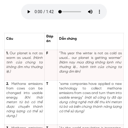
Đáp
Câu
Dẫn chứng
án
1.
Our planet is not as
F
"This year the winter is not as cold as
warm as usual.
(Hành
usual... our planet is getting warmer"
tinh của chúng ta
(Năm nay mùa đông không lạnh như
không ấm như thường
thường lệ... hành tinh của chúng ta
lệ.)
đang ấm lên)
2.
Methane emissions
T
"some companies have applied a new
from cows can be
technology to collect methane
changed into usable
emissions from cows and turn them into
energy.
(Khí thải
usable energy"
(một số công ty đã áp
metan từ bò có thể
dụng công nghệ mới để thu khí metan
được chuyển thành
từ bò và biến chúng thành năng lượng
năng lượng có thể sử
có thể sử dụng)
dụng.)