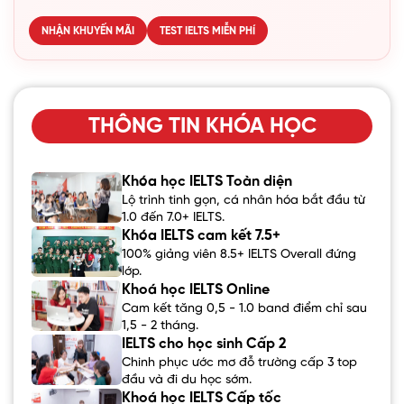
NHẬN KHUYẾN MÃI
TEST IELTS MIỄN PHÍ
THÔNG TIN KHÓA HỌC
Khóa học IELTS Toàn diện
Lộ trình tinh gọn, cá nhân hóa bắt đầu từ
1.0 đến 7.0+ IELTS.
Khóa IELTS cam kết 7.5+
100% giảng viên 8.5+ IELTS Overall đứng
lớp.
Khoá học IELTS Online
Cam kết tăng 0,5 - 1.0 band điểm chỉ sau
1,5 - 2 tháng.
IELTS cho học sinh Cấp 2
Chinh phục ước mơ đỗ trường cấp 3 top
đầu và đi du học sớm.
Khoá học IELTS Cấp tốc