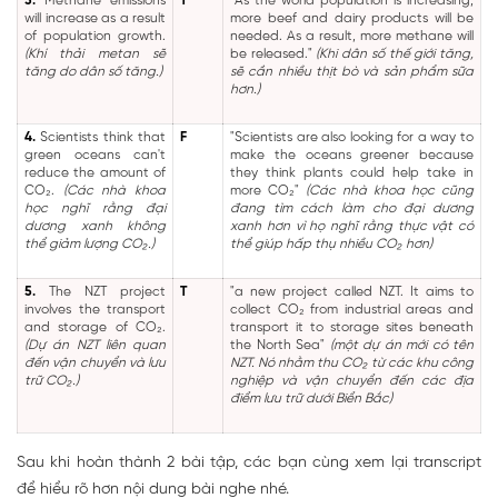
3.
Methane emissions
T
"As the world population is increasing,
will increase as a result
more beef and dairy products will be
of population growth.
needed. As a result, more methane will
(Khí thải metan sẽ
be released."
(Khi dân số thế giới tăng,
tăng do dân số tăng.)
sẽ cần nhiều thịt bò và sản phẩm sữa
hơn.)
4.
Scientists think that
F
"Scientists are also looking for a way to
green oceans can't
make the oceans greener because
reduce the amount of
they think plants could help take in
CO₂.
(Các nhà khoa
more CO₂"
(Các nhà khoa học cũng
học nghĩ rằng đại
đang tìm cách làm cho đại dương
dương xanh không
xanh hơn vì họ nghĩ rằng thực vật có
thể giảm lượng CO₂.)
thể giúp hấp thụ nhiều CO₂ hơn)
5.
The NZT project
T
"a new project called NZT. It aims to
involves the transport
collect CO₂ from industrial areas and
and storage of CO₂.
transport it to storage sites beneath
(Dự án NZT liên quan
the North Sea"
(một dự án mới có tên
đến vận chuyển và lưu
NZT. Nó nhằm thu CO₂ từ các khu công
trữ CO₂.)
nghiệp và vận chuyển đến các địa
điểm lưu trữ dưới Biển Bắc)
Sau khi hoàn thành 2 bài tập, các bạn cùng xem lại transcript
để hiểu rõ hơn nội dung bài nghe nhé.