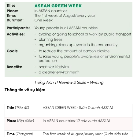
Tiếng Anh 11 Review 2 Skills - Writing
Thông tin về sự kiện:
Title
(
Tiêu đề
)
ASEAN GREEN WEEK (
Tuần lễ xanh ASEAN
)
Place
(
Địa điểm
)
In ASEAN countries (
Ở các nước ASEAN
)
Time
(
Thời gian
)
The first week of August/every year (
Tuần đầu tiên