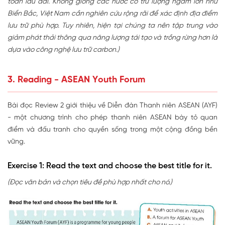
toàn lâu dài. Không giống các nước có trữ lượng ngầm lớn như
Biển Bắc, Việt Nam cần nghiên cứu rộng rãi để xác định địa điểm
lưu trữ phù hợp. Tuy nhiên, hiện tại chúng ta nên tập trung vào
giảm phát thải thông qua năng lượng tái tạo và trồng rừng hơn là
dựa vào công nghệ lưu trữ carbon.)
3. Reading - ASEAN Youth Forum
Bài đọc Review 2 giới thiệu về Diễn đàn Thanh niên ASEAN (AYF)
- một chương trình cho phép thanh niên ASEAN bày tỏ quan
điểm và đấu tranh cho quyền sống trong một cộng đồng bền
vững.
Exercise 1: Read the text and choose the best title for it.
(Đọc văn bản và chọn tiêu đề phù hợp nhất cho nó.)