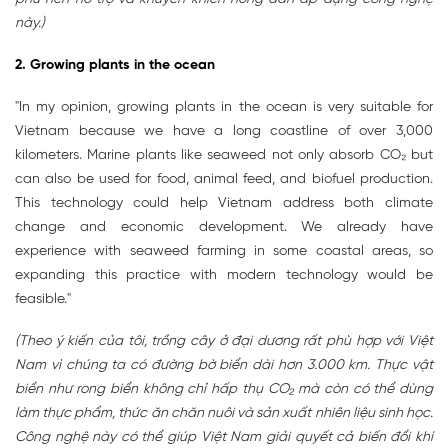
này.)
2. Growing plants in the ocean
"In my opinion, growing plants in the ocean is very suitable for
Vietnam because we have a long coastline of over 3,000
kilometers. Marine plants like seaweed not only absorb CO₂ but
can also be used for food, animal feed, and biofuel production.
This technology could help Vietnam address both climate
change and economic development. We already have
experience with seaweed farming in some coastal areas, so
expanding this practice with modern technology would be
feasible."
(Theo ý kiến của tôi, trồng cây ở đại dương rất phù hợp với Việt
Nam vì chúng ta có đường bờ biển dài hơn 3.000 km. Thực vật
biển như rong biển không chỉ hấp thụ CO₂ mà còn có thể dùng
làm thực phẩm, thức ăn chăn nuôi và sản xuất nhiên liệu sinh học.
Công nghệ này có thể giúp Việt Nam giải quyết cả biến đổi khí