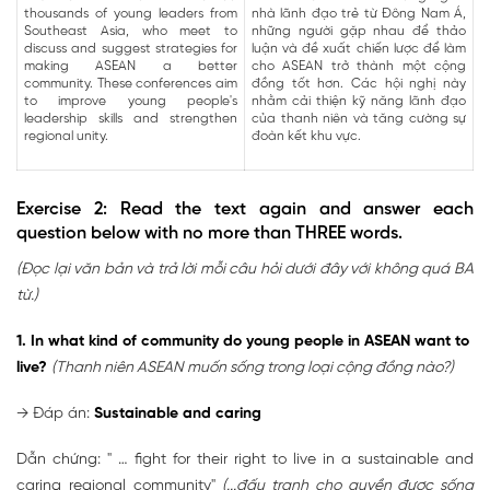
thousands of young leaders from
nhà lãnh đạo trẻ từ Đông Nam Á,
Southeast Asia, who meet to
những người gặp nhau để thảo
discuss and suggest strategies for
luận và đề xuất chiến lược để làm
making ASEAN a better
cho ASEAN trở thành một cộng
community. These conferences aim
đồng tốt hơn. Các hội nghị này
to improve young people's
nhằm cải thiện kỹ năng lãnh đạo
leadership skills and strengthen
của thanh niên và tăng cường sự
regional unity.
đoàn kết khu vực.
Exercise 2: Read the text again and answer each
question below with no more than THREE words.
(Đọc lại văn bản và trả lời mỗi câu hỏi dưới đây với không quá BA
từ.)
1. In what kind of community do young people in ASEAN want to
live?
(Thanh niên ASEAN muốn sống trong loại cộng đồng nào?)
→ Đáp án:
Sustainable and caring
Dẫn chứng: " … fight for their right to live in a sustainable and
caring regional community"
(...đấu tranh cho quyền được sống