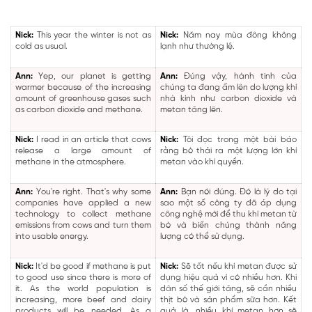
Nick:
This year the winter is not as
Nick:
Năm nay mùa đông không
cold as usual.
lạnh như thường lệ.
Ann:
Yep, our planet is getting
Ann:
Đúng vậy, hành tinh của
warmer because of the increasing
chúng ta đang ấm lên do lượng khí
amount of greenhouse gases such
nhà kính như carbon dioxide và
as carbon dioxide and methane.
metan tăng lên.
Nick:
I read in an article that cows
Nick:
Tôi đọc trong một bài báo
release a large amount of
rằng bò thải ra một lượng lớn khí
methane in the atmosphere.
metan vào khí quyển.
Ann:
You're right. That's why some
Ann:
Bạn nói đúng. Đó là lý do tại
companies have applied a new
sao một số công ty đã áp dụng
technology to collect methane
công nghệ mới để thu khí metan từ
emissions from cows and turn them
bò và biến chúng thành năng
into usable energy.
lượng có thể sử dụng.
Nick:
It'd be good if methane is put
Nick:
Sẽ tốt nếu khí metan được sử
to good use since there is more of
dụng hiệu quả vì có nhiều hơn. Khi
it. As the world population is
dân số thế giới tăng, sẽ cần nhiều
increasing, more beef and dairy
thịt bò và sản phẩm sữa hơn. Kết
products will be needed. As a
quả là, nhiều khí metan hơn sẽ