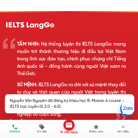
TẦM NHÌN:
Hệ thống luyện thi IELTS LangGo mong
muốn trở thành thương hiệu đi đầu tại Việt Nam
trong lĩnh vực đào tạo, chinh phục chứng chỉ Tiếng
Anh quốc tế - đồng hành cùng người Việt vươn ra
Thế Giới.
SỨ MỆNH:
IELTS LangGo ra đời với sứ mệnh thay đổi
tư duy và thói quen của người Việt trong luyện thi
IELTS nói riêng và học tiếng Anh nói chung, nhằm
Nguyễn Văn Nguyên đã đăng ký khóa học B-Master A course -
giúp người học thành công, hạnh phúc hơn trong sự
IELTS trực tuyến (IL 2.0 - 6.0).
nghiệp và cuộc sống.
HỆ THỐNG LUYỆN THI IELTS LANGGO
Hotline
Ưu đãi
Điểm cao
Lên đầu
Tư vấn ngay