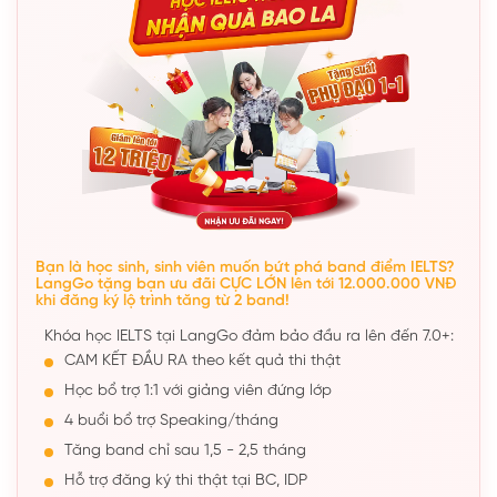
Bạn là học sinh, sinh viên muốn bứt phá band điểm IELTS?
LangGo tặng bạn ưu đãi CỰC LỚN lên tới 12.000.000 VNĐ
khi đăng ký lộ trình tăng từ 2 band!
Khóa học IELTS tại LangGo đảm bảo đầu ra lên đến 7.0+:
CAM KẾT ĐẦU RA theo kết quả thi thật
Học bổ trợ 1:1 với giảng viên đứng lớp
4 buổi bổ trợ Speaking/tháng
Tăng band chỉ sau 1,5 - 2,5 tháng
Hỗ trợ đăng ký thi thật tại BC, IDP