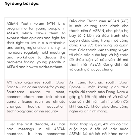
Nội dung bài đọc:
Diễn đàn Thanh niên ASEAN (AYF)
ASEAN Youth Forum (AYF) is a
là một chương trình dành cho
programme for young people in
thanh niên ở ASEAN, cho phép họ
ASEAN, which allows them to
bày tỏ ý kiến và đấu tranh cho
express their opinions and fight for
quyền được sống trong một cộng
their right to live in a sustainable
đồng khu vực bền vững và quan
and caring regional community. Its
tâm. Các thành viên thường xuyên
members regularly hold meetings
tổ chức các cuộc họp và hội thảo
and workshops to discuss the
để thảo luận về các vấn đề mà
problems facing young people in
thanh niên ASEAN đang đối mặt
ASEAN and how to address them.
và cách giải quyết chúng.
AYF also organises Youth: Open
AYF cũng tổ chức Youth: Open
Space – an online space for young
Space – một không gian trực
Southeast Asians to meet,
tuyến để thanh niên Đông Nam Á
connect, share and talk about
gặp gỡ, kết nối, chia sẻ và nói về
current issues such as climate
các vấn đề hiện tại như biến đổi
change, health, education,
khí hậu, sức khỏe, giáo dục, công
technology and online security.
nghệ và an ninh mạng.
Over the past decade, AYF has
Trong thập kỷ qua, AYF đã có các
had meetings in all ASEAN
cuộc họp ở tất cả các nước
countries. It has connected
ASEAN. Nó đã kết nối hàng nghìn