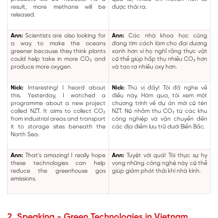
result, more methane will be
được thải ra.
released.
Ann:
Scientists are also looking for
Ann:
Các nhà khoa học cũng
a way to make the oceans
đang tìm cách làm cho đại dương
greener because they think plants
xanh hơn vì họ nghĩ rằng thực vật
could help take in more CO₂ and
có thể giúp hấp thụ nhiều CO₂ hơn
produce more oxygen.
và tạo ra nhiều oxy hơn.
Nick:
Interesting! I heard about
Nick:
Thú vị đấy! Tôi đã nghe về
this. Yesterday, I watched a
điều này. Hôm qua, tôi xem một
programme about a new project
chương trình về dự án mới có tên
called NZT. It aims to collect CO₂
NZT. Nó nhằm thu CO₂ từ các khu
from industrial areas and transport
công nghiệp và vận chuyển đến
it to storage sites beneath the
các địa điểm lưu trữ dưới Biển Bắc.
North Sea.
Ann:
That's amazing! I really hope
Ann:
Tuyệt vời quá! Tôi thực sự hy
these technologies can help
vọng những công nghệ này có thể
reduce the greenhouse gas
giúp giảm phát thải khí nhà kính.
emissions.
2. Speaking - Green Technologies in Vietnam