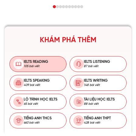
KHÁM PHÁ THÊM
IELTS READING
IELTS LISTENING
105 bài viết
87 bài viết
IELTS SPEAKING
IELTS WRITING
409 bài viết
148 bài viết
LỘ TRÌNH HỌC IELTS
TÀI LIỆU HỌC IELTS
65 bài viết
88 bài viết
TIẾNG ANH THCS
TIẾNG ANH THPT
663 bài viết
428 bài viết