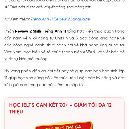
vì chúng tôi nghĩ rằng biến đổi khí hậu là một vấn đề cấp bách ở
ASEAN cần được giải quyết càng sớm càng tốt.
👉 Xem thêm:
T
iếng Anh 11 Review 2 Language
Phần
Review 2 Skills Tiếng Anh 11
tổng hợp kiến thức quan trọng
cần nắm về 4 kỹ năng từ Units 4 và 5 bao gồm: lắng nghe về
các công nghệ xanh, thực hành nói về khả năng ứng dụng tại
Việt Nam, đọc hiểu về tổ chức thanh niên ASEAN, và viết bản đề
xuất sự kiện môi trường.
Hy vọng phần đáp án chi tiết này sẽ giúp các bạn học sinh lớp
11 giúp học sinh củng cố kiến thức, rèn luyện các kỹ năng và đạt
kết quả cao trong các bài kiểm tra sắp tới.
HỌC IELTS CAM KẾT 7.0+ - GIẢM TỐI ĐA 12
TRIỆU