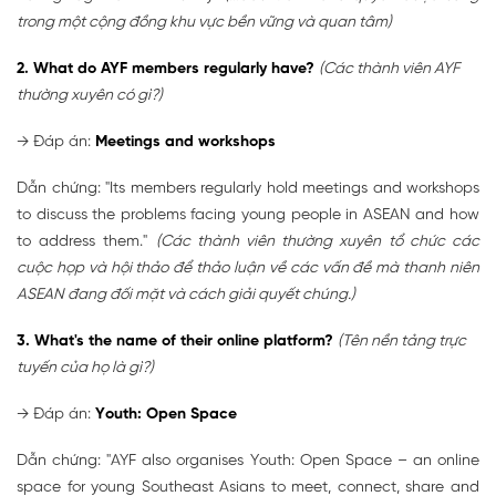
trong một cộng đồng khu vực bền vững và quan tâm)
2. What do AYF members regularly have?
(Các thành viên AYF
thường xuyên có gì?)
→ Đáp án:
Meetings and workshops
Dẫn chứng: "Its members regularly hold meetings and workshops
to discuss the problems facing young people in ASEAN and how
to address them."
(Các thành viên thường xuyên tổ chức các
cuộc họp và hội thảo để thảo luận về các vấn đề mà thanh niên
ASEAN đang đối mặt và cách giải quyết chúng.)
3. What's the name of their online platform?
(Tên nền tảng trực
tuyến của họ là gì?)
→ Đáp án:
Youth: Open Space
Dẫn chứng: "AYF also organises Youth: Open Space – an online
space for young Southeast Asians to meet, connect, share and