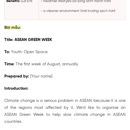
Benefits
(
Lợi ích
)
- healthier lifestyles (
lối sống lành mạnh hơn
)
- a cleaner environment (
môi trường sạch hơn
)
Bài mẫu:
Title: ASEAN GREEN WEEK
To:
Youth: Open Space
Time:
The first week of August, annually
Prepared by:
[Your name]
Introduction:
Climate change is a serious problem in ASEAN because it is one
of the regions most affected by it. We'd like to organise an
ASEAN Green Week to help slow climate change in ASEAN
countries.