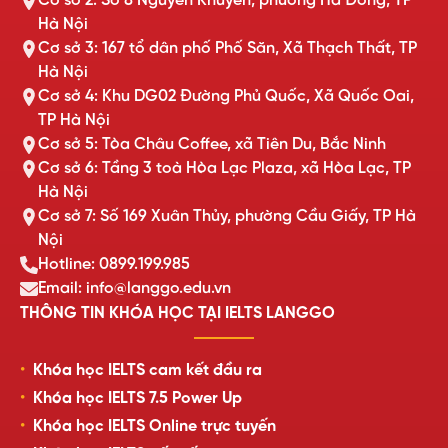
Cơ sở 2: Số 8 Nguyễn Khuyến, phường Hà Đông, TP
Hà Nội
Cơ sở 3: 167 tổ dân phố Phố Săn, Xã Thạch Thất, TP
Hà Nội
Cơ sở 4: Khu DG02 Đường Phủ Quốc, Xã Quốc Oai,
TP Hà Nội
Cơ sở 5: Tòa Châu Coffee, xã Tiên Du, Bắc Ninh
Cơ sở 6: Tầng 3 toà Hòa Lạc Plaza, xã Hòa Lạc, TP
Hà Nội
Cơ sở 7: Số 169 Xuân Thủy, phường Cầu Giấy, TP Hà
Nội
Hotline: 0899.199.985
Email: info@langgo.edu.vn
THÔNG TIN KHÓA HỌC TẠI IELTS LANGGO
Khóa học IELTS cam kết đầu ra
Khóa học IELTS 7.5 Power Up
Khóa học IELTS Online trực tuyến