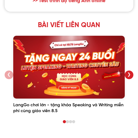
>> Test trình độ tiếng Anh online
BÀI VIẾT LIÊN QUAN
❮
❯
LangGo chơi lớn - tặng khóa Speaking và Writing miễn
phí cùng giáo viên 8.5