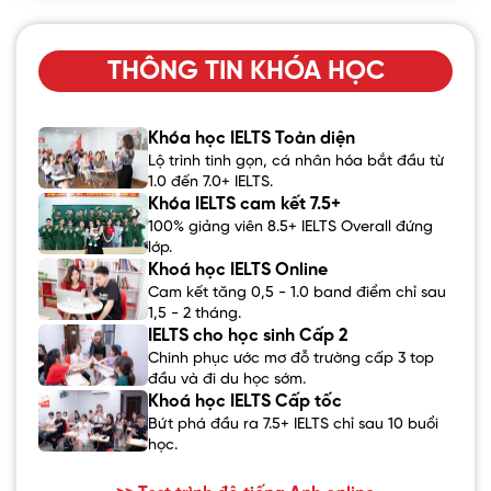
THÔNG TIN KHÓA HỌC
Khóa học IELTS Toàn diện
Lộ trình tinh gọn, cá nhân hóa bắt đầu từ
1.0 đến 7.0+ IELTS.
Khóa IELTS cam kết 7.5+
100% giảng viên 8.5+ IELTS Overall đứng
lớp.
Khoá học IELTS Online
Cam kết tăng 0,5 - 1.0 band điểm chỉ sau
1,5 - 2 tháng.
IELTS cho học sinh Cấp 2
Chinh phục ước mơ đỗ trường cấp 3 top
đầu và đi du học sớm.
Khoá học IELTS Cấp tốc
Bứt phá đầu ra 7.5+ IELTS chỉ sau 10 buổi
học.