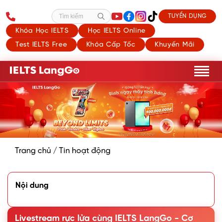
TUYỂN DỤNG
Tìm kiếm
Khóa Học IELTS
Học IELTS Online
Test IELTS Free
Khóa Cấp Tốc
Khuyến Mãi
Trang chủ
/
Tin hoạt động
Nội dung
Livestream rực lửa cùng IELTS LangGo - Cơ