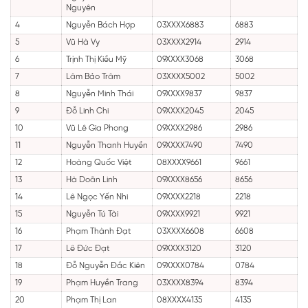
Nguyên
4
Nguyễn Bách Hợp
03XXXX6883
6883
5
Vũ Hà Vy
03XXXX2914
2914
6
Trịnh Thị Kiều Mỹ
09XXXX3068
3068
7
Lâm Bảo Trâm
03XXXX5002
5002
8
Nguyễn Minh Thái
09XXXX9837
9837
9
Đỗ Linh Chi
09XXXX2045
2045
10
Vũ Lê Gia Phong
09XXXX2986
2986
11
Nguyễn Thanh Huyền
09XXXX7490
7490
12
Hoàng Quốc Việt
08XXXX9661
9661
13
Hà Doãn Linh
09XXXX8656
8656
14
Lê Ngọc Yến Nhi
09XXXX2218
2218
15
Nguyễn Tú Tài
09XXXX9921
9921
16
Phạm Thành Đạt
03XXXX6608
6608
17
Lê Đức Đạt
09XXXX3120
3120
18
Đỗ Nguyễn Đắc Kiên
09XXXX0784
0784
19
Phạm Huyền Trang
03XXXX8394
8394
20
Phạm Thị Lan
08XXXX4135
4135