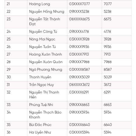
21
Hoàng Long
03XXXX7077
7077
22
Nguyễn Hồng Nhung
09XXXX5238
5238
23
Nguyễn Tất Thành
08XXXX6675
6675
Đạt
24
Nguyễn Công Tú
09XXXX4178
4178
25
Nông Mai Ngọc
03XXXX3928
3928
26
Nguyễn Tuấn Tú
09XXXX9936
9936
27
Hoàng Xuân Thành
03XXXX7913
7913
28
Nguyễn Xuân Quân
09XXXX7988
7988
29
Ngô Phương Nhung
03XXXX8587
8587
30
Thanh Huyền
09XXXX5029
5029
31
Trần Ngọc Huy
08XXXX3672
3672
32
Nguyễn Thị Thanh
03XXXX6291
6291
Hiền
33
Phùng Tuệ Nhi
09XXXX6863
6863
34
Nguyễn Thạch Bảo
09XXXX5934
5934
Khanh
35
Bùi Đắc Phúc
03XXXX6640
6640
36
Hà Uyển Như
03XXXX5594
5594