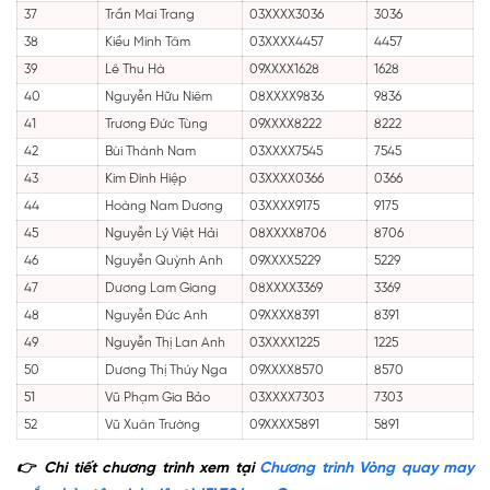
37
Trần Mai Trang
03XXXX3036
3036
38
Kiều Minh Tâm
03XXXX4457
4457
39
Lê Thu Hà
09XXXX1628
1628
40
Nguyễn Hữu Niêm
08XXXX9836
9836
41
Trương Đức Tùng
09XXXX8222
8222
42
Bùi Thành Nam
03XXXX7545
7545
43
Kim Đình Hiệp
03XXXX0366
0366
44
Hoàng Nam Dương
03XXXX9175
9175
45
Nguyễn Lý Việt Hải
08XXXX8706
8706
46
Nguyễn Quỳnh Anh
09XXXX5229
5229
47
Dương Lam Giang
08XXXX3369
3369
48
Nguyễn Đức Anh
09XXXX8391
8391
49
Nguyễn Thị Lan Anh
03XXXX1225
1225
50
Dương Thị Thúy Nga
09XXXX8570
8570
51
Vũ Phạm Gia Bảo
03XXXX7303
7303
52
Vũ Xuân Trường
09XXXX5891
5891
👉 Chi tiết chương trình xem tại
Chương trình Vòng quay may