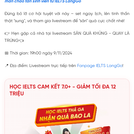
mắn chào tân sinh viên từ IELTS LangGo
Đừng bỏ lỡ cơ hội tuyệt vời này – set ngay lịch, lên tinh thần
thật "sung", và tham gia livestream để "săn" quà cực chất nhé!
👉 Hẹn gặp cả nhà tại livestream SĂN QUÀ KHỦNG - QUAY LÀ
TRÚNG👈
📅 Thời gian: 19h00 ngày 9/11/2024
📍 Địa điểm: Livestream trực tiếp trên
Fanpage IELTS LangGo
!
HỌC IELTS CAM KẾT 7.0+ - GIẢM TỐI ĐA 12
TRIỆU