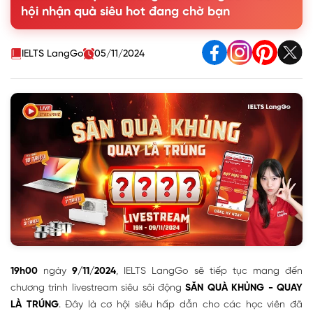
hội nhận quà siêu hot đang chờ bạn
IELTS LangGo
05/11/2024
19h00
ngày
9/11/2024
, IELTS LangGo sẽ tiếp tục mang đến
chương trình livestream siêu sôi động
SĂN QUÀ KHỦNG - QUAY
LÀ TRÚNG
. Đây là cơ hội siêu hấp dẫn cho các học viên đã