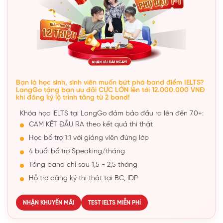
Bạn là học sinh, sinh viên muốn bứt phá band điểm IELTS?
LangGo tặng bạn ưu đãi CỰC LỚN lên tới 12.000.000 VNĐ
khi đăng ký lộ trình tăng từ 2 band!
Khóa học IELTS tại LangGo đảm bảo đầu ra lên đến 7.0+:
CAM KẾT ĐẦU RA theo kết quả thi thật
Học bổ trợ 1:1 với giảng viên đứng lớp
4 buổi bổ trợ Speaking/tháng
Tăng band chỉ sau 1,5 - 2,5 tháng
Hỗ trợ đăng ký thi thật tại BC, IDP
NHẬN KHUYẾN MÃI
TEST IELTS MIỄN PHÍ