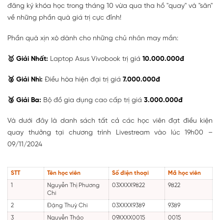
đăng ký khóa học trong tháng 10 vừa qua tha hồ "quay" và "săn"
về những phần quà giá trị cực đỉnh!
Phần quà xịn xò dành cho những chủ nhân may mắn:
🥇 Giải Nhất:
Laptop Asus Vivobook trị giá
10.000.000đ
🥈 Giải Nhì:
Điều hòa hiện đại trị giá
7.000.000đ
🥉 Giải Ba:
Bộ đồ gia dụng cao cấp trị giá
3.000.000đ
Và dưới đây là danh sách tất cả các học viên đạt điều kiện
quay thưởng tại chương trình Livestream vào lúc 19h00 –
09/11/2024
STT
Tên học viên
Số điện thoại
Mã học viên
1
Nguyễn Thị Phương
03XXXX9822
9822
Chi
2
Đặng Thuỳ Chi
03XXXX9389
9389
3
Nguyễn Thảo
09XXXX0015
0015