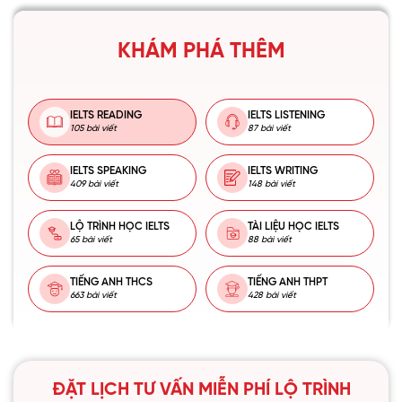
KHÁM PHÁ THÊM
IELTS READING
IELTS LISTENING
105 bài viết
87 bài viết
IELTS SPEAKING
IELTS WRITING
409 bài viết
148 bài viết
LỘ TRÌNH HỌC IELTS
TÀI LIỆU HỌC IELTS
65 bài viết
88 bài viết
TIẾNG ANH THCS
TIẾNG ANH THPT
663 bài viết
428 bài viết
ĐẶT LỊCH TƯ VẤN MIỄN PHÍ LỘ TRÌNH