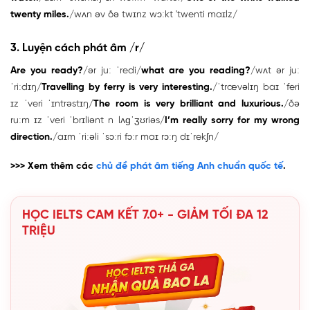
twenty miles.
/wʌn əv ðə twɪnz wɔːkt 'twenti maɪlz/
3. Luyện cách phát âm /r/
Are you ready?
/ər juː ˈredi/
what are you reading?
/wʌt ər juː
ˈriːdɪŋ/
Travelling by ferry is very interesting.
/ˈtrævəlɪŋ baɪ ˈferi
ɪz ˈveri ˈɪntrəstɪŋ/
The room is very brilliant and luxurious.
/ðə
ruːm ɪz ˈveri ˈbrɪliənt n lʌɡˈʒʊriəs/
I’m really sorry for my wrong
direction.
/aɪm ˈriːəli ˈsɔːri fɔːr maɪ rɔːŋ dɪˈrekʃn/
>>> Xem thêm các
chủ đề phát âm tiếng Anh chuẩn quốc tế
.
HỌC IELTS CAM KẾT 7.0+ - GIẢM TỐI ĐA 12
TRIỆU