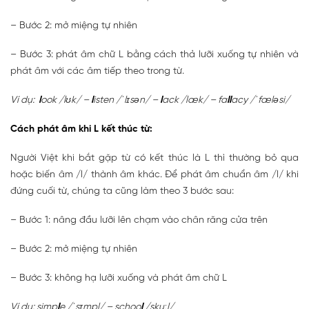
– Bước 2: mở miệng tự nhiên
– Bước 3: phát âm chữ L bằng cách thả lưỡi xuống tự nhiên và
phát âm với các âm tiếp theo trong từ.
Ví dụ:
l
ook /lʊk/ –
l
isten /ˈlɪsən/ –
l
ack /læk/ – fa
ll
acy /ˈfæləsi/
Cách phát âm khi L kết thúc từ:
Người Việt khi bắt gặp từ có kết thúc là L thì thường bỏ qua
hoặc biến âm /l/ thành âm khác. Để phát âm chuẩn âm /l/ khi
đứng cuối từ, chúng ta cũng làm theo 3 bước sau:
– Bước 1: nâng đầu lưỡi lên chạm vào chân răng cửa trên
– Bước 2: mở miệng tự nhiên
– Bước 3: không hạ lưỡi xuống và phát âm chữ L
Ví dụ: simp
l
e /ˈsɪmpl/ – schoo
l
/skuːl/