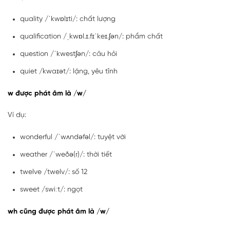
quality /ˈkwɒlɪti/: chất lượng
qualification /ˌkwɒl.ɪ.fɪˈkeɪ.ʃən/: phẩm chất
question /ˈkwestʃən/: câu hỏi
quiet /kwaɪət/: lặng, yêu tĩnh
w được phát âm là /w/
Ví dụ:
wonderful /ˈwʌndəfəl/: tuyệt vời
weather /ˈweðə(r)/: thời tiết
twelve /twelv/: số 12
sweet /swiːt/: ngọt
wh cũng được phát âm là /w/