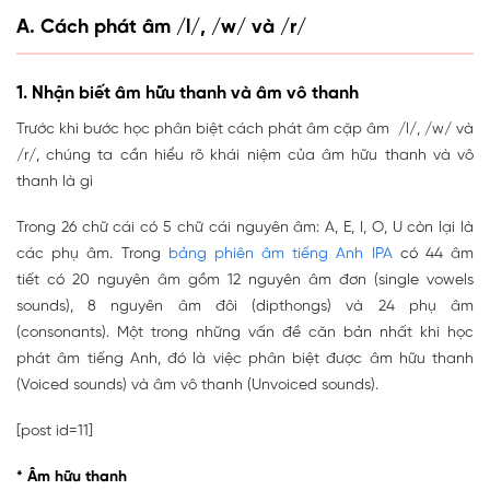
A. Cách phát âm /l/, /w/ và /r/
1. Nhận biết âm hữu thanh và âm vô thanh
Trước khi bước học phân biệt cách phát âm cặp âm /l/, /w/ và
/r/, chúng ta cần hiểu rõ khái niệm của âm hữu thanh và vô
thanh là gì
Trong 26 chữ cái có 5 chữ cái nguyên âm: A, E, I, O, U còn lại là
các phụ âm. Trong
bảng phiên âm tiếng Anh IPA
có 44 âm
tiết có 20 nguyên âm gồm 12 nguyên âm đơn (single vowels
sounds), 8 nguyên âm đôi (dipthongs) và 24 phụ âm
(consonants). Một trong những vấn đề căn bản nhất khi học
phát âm tiếng Anh, đó là việc phân biệt được âm hữu thanh
(Voiced sounds) và âm vô thanh (Unvoiced sounds).
[post id=11]
* Âm hữu thanh