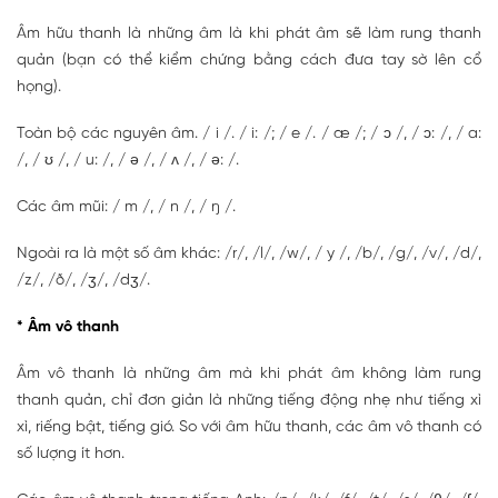
Âm hữu thanh là những âm là khi phát âm sẽ làm rung thanh
quản (bạn có thể kiểm chứng bằng cách đưa tay sờ lên cổ
họng).
Toàn bộ các nguyên âm. / i /. / i: /; / e /. / æ /; / ɔ /, / ɔ: /, / a:
/, / ʊ /, / u: /, / ə /, / ʌ /, / ə: /.
Các âm mũi: / m /, / n /, / ŋ /.
Ngoài ra là một số âm khác: /r/, /l/, /w/, / y /, /b/, /g/, /v/, /d/,
/z/, /ð/, /ʒ/, /dʒ/.
* Âm vô thanh
Âm vô thanh là những âm mà khi phát âm không làm rung
thanh quản, chỉ đơn giản là những tiếng động nhẹ như tiếng xì
xì, riếng bật, tiếng gió. So với âm hữu thanh, các âm vô thanh có
số lượng ít hơn.