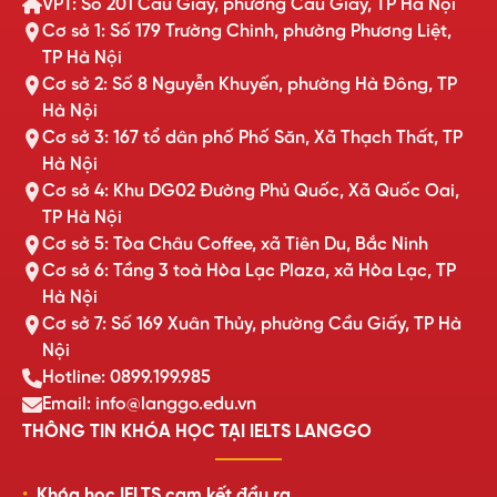
VPT: Số 201 Cầu Giấy, phường Cầu Giấy, TP Hà Nội
Cơ sở 1: Số 179 Trường Chinh, phường Phương Liệt,
TP Hà Nội
Cơ sở 2: Số 8 Nguyễn Khuyến, phường Hà Đông, TP
Hà Nội
Cơ sở 3: 167 tổ dân phố Phố Săn, Xã Thạch Thất, TP
Hà Nội
Cơ sở 4: Khu DG02 Đường Phủ Quốc, Xã Quốc Oai,
TP Hà Nội
Cơ sở 5: Tòa Châu Coffee, xã Tiên Du, Bắc Ninh
Cơ sở 6: Tầng 3 toà Hòa Lạc Plaza, xã Hòa Lạc, TP
Hà Nội
Cơ sở 7: Số 169 Xuân Thủy, phường Cầu Giấy, TP Hà
Nội
Hotline: 0899.199.985
Email: info@langgo.edu.vn
THÔNG TIN KHÓA HỌC TẠI IELTS LANGGO
Khóa học IELTS cam kết đầu ra