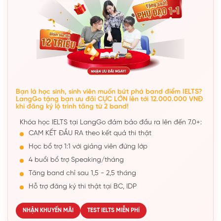
Bạn là học sinh, sinh viên muốn bứt phá band điểm IELTS?
LangGo tặng bạn ưu đãi CỰC LỚN lên tới 12.000.000 VNĐ
khi đăng ký lộ trình tăng từ 2 band!
Khóa học IELTS tại LangGo đảm bảo đầu ra lên đến 7.0+:
CAM KẾT ĐẦU RA theo kết quả thi thật
Học bổ trợ 1:1 với giảng viên đứng lớp
4 buổi bổ trợ Speaking/tháng
Tăng band chỉ sau 1,5 - 2,5 tháng
Hỗ trợ đăng ký thi thật tại BC, IDP
NHẬN KHUYẾN MÃI
TEST IELTS MIỄN PHÍ