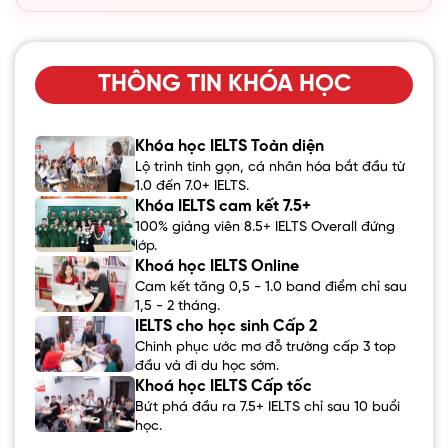
THÔNG TIN KHÓA HỌC
Khóa học IELTS Toàn diện
Lộ trình tinh gọn, cá nhân hóa bắt đầu từ
1.0 đến 7.0+ IELTS.
Khóa IELTS cam kết 7.5+
100% giảng viên 8.5+ IELTS Overall đứng
lớp.
Khoá học IELTS Online
Cam kết tăng 0,5 - 1.0 band điểm chỉ sau
1,5 - 2 tháng.
IELTS cho học sinh Cấp 2
Chinh phục ước mơ đỗ trường cấp 3 top
đầu và đi du học sớm.
Khoá học IELTS Cấp tốc
Bứt phá đầu ra 7.5+ IELTS chỉ sau 10 buổi
học.