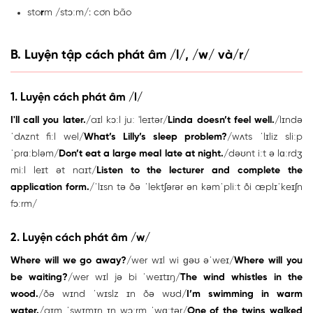
sto
r
m /stɔːm/: cơn bão
B. Luyện tập cách phát âm /l/, /w/ và/r/
1. Luyện cách phát âm /l/
I'll call you later.
/aɪl kɔːl juː 'leɪtər/
Linda doesn’t feel well.
/lɪndə
ˈdʌznt fiːl wel/
What’s Lilly’s sleep problem?
/wʌts ˈlɪliz sliːp
ˈprɑːbləm/
Don’t eat a large meal late at night.
/dəʊnt iːt ə lɑːrdʒ
miːl leɪt ət naɪt/
Listen to the lecturer and complete the
application form.
/ˈlɪsn tə ðə ˈlektʃərər ən kəmˈpliːt ði æplɪˈkeɪʃn
fɔːrm/
2. Luyện cách phát âm /w/
Where will we go away?
/wer wɪl wi ɡəʊ əˈweɪ/
Where will you
be waiting?
/wer wɪl jə bi ˈweɪtɪŋ/
The wind whistles in the
wood.
/ðə wɪnd ˈwɪslz ɪn ðə wʊd/
I’m swimming in warm
water.
/aɪm ˈswɪmɪŋ ɪn wɔːrm ˈwɑːtər/
One of the twins walked