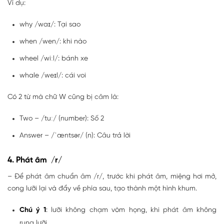
Ví dụ:
why /waɪ/: Tại sao
when /wen/: khi nào
wheel /wiːl/: bánh xe
whale /weɪl/: cái voi
Có 2 từ mà chữ W cũng bị câm là:
Two – /tuː/ (number): Số 2
Answer – /ˈæntsər/ (n): Câu trả lời
4. Phát âm /r/
– Để phát âm chuẩn âm /r/, trước khi phát âm, miệng hơi mở,
cong lưỡi lại và đẩy về phía sau, tạo thành một hình khum.
Chú ý 1
: lưỡi không chạm vòm họng, khi phát âm không
rung lưỡi