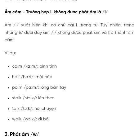
Âm câm - Trường hợp L không được phát âm là /l/
Âm /l/ xuất hiện khi có chữ cái L trong từ. Tuy nhiên, trong
những từ dưới đây âm /l/ không được phát âm và trở thành âm
câm:
Ví dụ:
calm /kɑːm/: bình tĩnh
half /hæf/: một nửa
palm /pɑːm/: lòng bàn tay
stalk /stɔːk/: lén theo
talk /tɔːk/: nói chuyện
walk /wɔːk/: đi bộ
3. Phát âm /w/