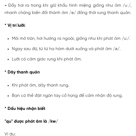
-
Đẩy hơi ra trong khi giữ khẩu hình miệng giống như âm /uː/,
nhanh chóng biến đổi thành âm /ə/ đồng thời rung thanh quản.
* Vị trí lưỡi:
Môi mở tròn, hơi hướng ra ngoài, giống như khi phát âm /u:/.
Ngay sau đó, từ từ hạ hàm dưới xuống và phát âm /ə/.
Lưỡi có cảm giác rung khi phát âm.
* Dây thanh quản
Khi phát âm, dây thanh rung.
Bạn có thể đặt ngón tay cổ họng để cảm nhận độ rung.
* Dấu hiệu nhận biết
"qu" được phát âm là /kw/
Ví dụ: