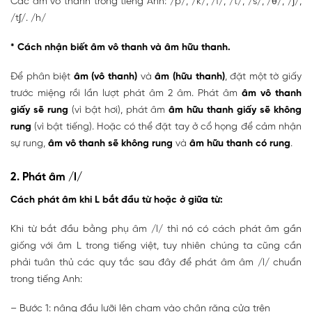
Các âm vô thanh trong tiếng Anh: /p/, /k/, /f/, /t/, /s/, /θ/, /ʃ/,
/tʃ/. /h/
* Cách nhận biết âm vô thanh và âm hữu thanh.
Để phân biệt
âm (vô thanh)
và
âm (hữu thanh)
, đặt một tờ giấy
trước miệng rồi lần lượt phát âm 2 âm. Phát âm
âm vô thanh
giấy sẽ rung
(vì bật hơi), phát âm
âm hữu thanh giấy sẽ không
rung
(vì bật tiếng). Hoặc có thể đặt tay ở cổ họng để cảm nhận
sự rung,
âm vô thanh sẽ không rung
và
âm hữu thanh có rung
.
2. Phát âm /l/
Cách phát âm khi L bắt đầu từ hoặc ở giữa từ:
Khi từ bắt đầu bằng phụ âm /l/ thì nó có cách phát âm gần
giống với âm L trong tiếng việt, tuy nhiên chúng ta cũng cần
phải tuân thủ các quy tắc sau đây để phát âm âm /l/ chuẩn
trong tiếng Anh:
– Bước 1: nâng đầu lưỡi lên chạm vào chân răng cửa trên