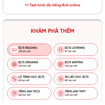
>> Test trình độ tiếng Anh online
KHÁM PHÁ THÊM
IELTS READING
IELTS LISTENING
105 bài viết
87 bài viết
IELTS SPEAKING
IELTS WRITING
409 bài viết
148 bài viết
LỘ TRÌNH HỌC IELTS
TÀI LIỆU HỌC IELTS
65 bài viết
88 bài viết
TIẾNG ANH THCS
TIẾNG ANH THPT
663 bài viết
428 bài viết