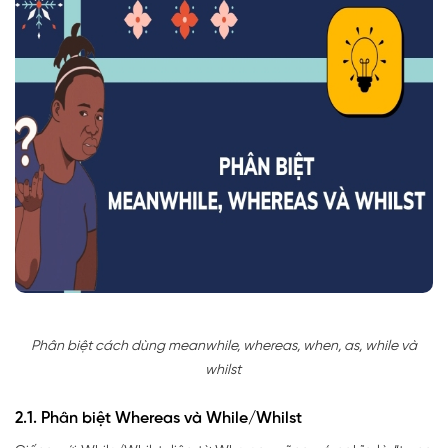
Phân biệt cách dùng meanwhile, whereas, when, as, while và
whilst
2.1. Phân biệt Whereas và While/Whilst