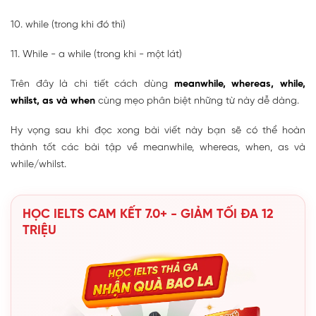
10. while (trong khi đó thì)
11. While - a while (trong khi - một lát)
Trên đây là chi tiết cách dùng
meanwhile, whereas, while,
whilst, as và when
cùng mẹo phân biệt những từ này dễ dàng.
Hy vọng sau khi đọc xong bài viết này bạn sẽ có thể hoàn
thành tốt các bài tập về meanwhile, whereas, when, as và
while/whilst.
HỌC IELTS CAM KẾT 7.0+ - GIẢM TỐI ĐA 12
TRIỆU