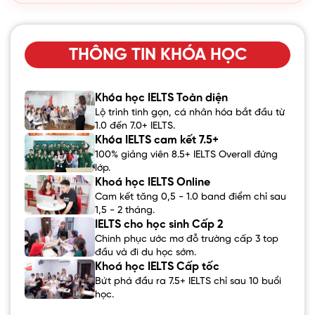
THÔNG TIN KHÓA HỌC
Khóa học IELTS Toàn diện
Lộ trình tinh gọn, cá nhân hóa bắt đầu từ
1.0 đến 7.0+ IELTS.
Khóa IELTS cam kết 7.5+
100% giảng viên 8.5+ IELTS Overall đứng
lớp.
Khoá học IELTS Online
Cam kết tăng 0,5 - 1.0 band điểm chỉ sau
1,5 - 2 tháng.
IELTS cho học sinh Cấp 2
Chinh phục ước mơ đỗ trường cấp 3 top
đầu và đi du học sớm.
Khoá học IELTS Cấp tốc
Bứt phá đầu ra 7.5+ IELTS chỉ sau 10 buổi
học.