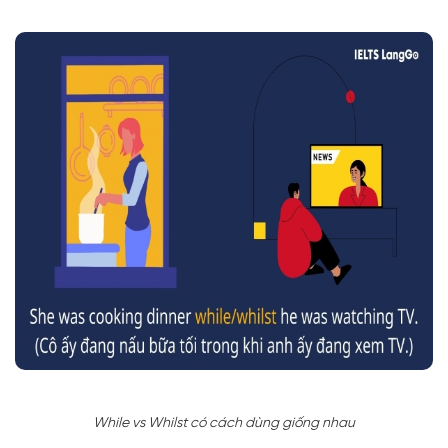
While vs Whilst có cách dùng giống nhau