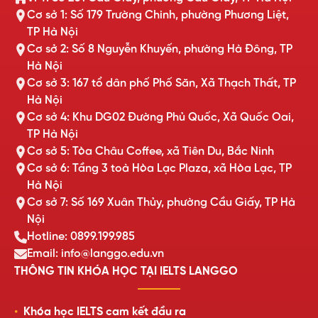
Cơ sở 1: Số 179 Trường Chinh, phường Phương Liệt,
TP Hà Nội
Cơ sở 2: Số 8 Nguyễn Khuyến, phường Hà Đông, TP
Hà Nội
Cơ sở 3: 167 tổ dân phố Phố Săn, Xã Thạch Thất, TP
Hà Nội
Cơ sở 4: Khu DG02 Đường Phủ Quốc, Xã Quốc Oai,
TP Hà Nội
Cơ sở 5: Tòa Châu Coffee, xã Tiên Du, Bắc Ninh
Cơ sở 6: Tầng 3 toà Hòa Lạc Plaza, xã Hòa Lạc, TP
Hà Nội
Cơ sở 7: Số 169 Xuân Thủy, phường Cầu Giấy, TP Hà
Nội
Hotline: 0899.199.985
Email: info@langgo.edu.vn
THÔNG TIN KHÓA HỌC TẠI IELTS LANGGO
Khóa học IELTS cam kết đầu ra