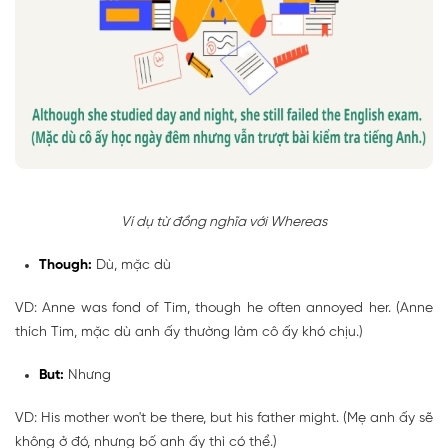
Ví dụ từ đồng nghĩa với Whereas
Though:
Dù, mặc dù
VD: Anne was fond of Tim, though he often annoyed her. (Anne
thích Tim, mặc dù anh ấy thường làm cô ấy khó chịu.)
But:
Nhưng
VD: His mother won't be there, but his father might. (Mẹ anh ấy sẽ
không ở đó, nhưng bố anh ấy thì có thể.)