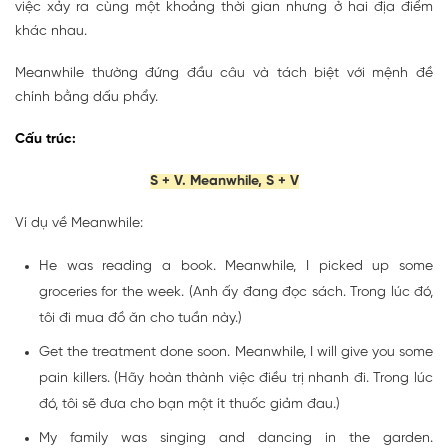
việc xảy ra cùng một khoảng thời gian nhưng ở hai địa điểm
khác nhau.
Meanwhile thường đứng đầu câu và tách biệt với mệnh đề
chính bằng dấu phẩy.
Cấu trúc:
S + V. Meanwhile, S + V
Ví dụ về Meanwhile:
He was reading a book. Meanwhile, I picked up some
groceries for the week. (Anh ấy đang đọc sách. Trong lúc đó,
tôi đi mua đồ ăn cho tuần này.)
Get the treatment done soon. Meanwhile, I will give you some
pain killers. (Hãy hoàn thành việc điều trị nhanh đi. Trong lúc
đó, tôi sẽ đưa cho bạn một ít thuốc giảm đau.)
My family was singing and dancing in the garden.