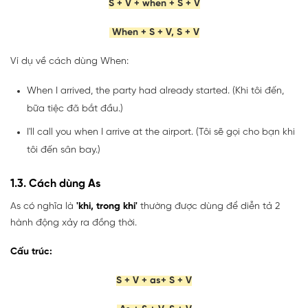
S + V + when + S + V
When + S + V, S + V
Ví dụ về cách dùng When:
When I arrived, the party had already started. (Khi tôi đến,
bữa tiệc đã bắt đầu.)
I'll call you when I arrive at the airport. (Tôi sẽ gọi cho bạn khi
tôi đến sân bay.)
1.3. Cách dùng As
As có nghĩa là
'khi, trong khi'
thường được dùng để diễn tả 2
hành động xảy ra đồng thời.
Cấu trúc:
S + V + as+ S + V