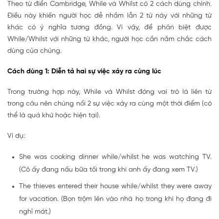
Theo từ điển Cambridge, While và Whilst có 2 cách dùng chính.
Điều này khiến người học dễ nhầm lẫn 2 từ này với những từ
khác có ý nghĩa tương đồng. Vì vậy, để phân biệt được
While/Whilst với những từ khác, người học cần nắm chắc cách
dùng của chúng.
Cách dùng 1: Diễn tả hai sự việc xảy ra cùng lúc
Trong trường hợp này, While và Whilst đóng vai trò là liên từ
trong câu nên chúng nối 2 sự việc xảy ra cùng một thời điểm (có
thể là quá khứ hoặc hiện tại).
Ví dụ:
She was cooking dinner while/whilst he was watching TV.
(Cô ấy đang nấu bữa tối trong khi anh ấy đang xem TV.)
The thieves entered their house while/whilst they were away
for vacation. (Bọn trộm lẻn vào nhà họ trong khi họ đang đi
nghỉ mát.)