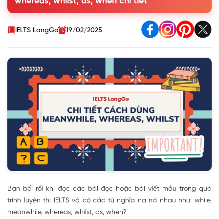
whereas, whilst, as, when chi tiết
1.2. Cách dùng Whilst/While
1.3. Cách dùng Whereas
1.4. Cách dùng When
IELTS LangGo
19/02/2025
1.3. Cách dùng As
2. Phân biệt Meanwhile, whereas, whilst/while
3. Các từ đồng nghĩa với Meanwhile, whereas, whilst
4. Bài tập luyện tập
Bạn bối rối khi đọc các bài đọc hoặc bài viết mẫu trong quá
trình luyện thi IELTS và có các từ nghĩa na ná nhau như: while,
meanwhile, whereas, whilst, as, when?