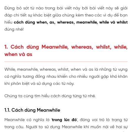
Đừng bỏ sót từ nào trong bài viết này bởi bài viết này sẽ giải
đáp chi tiết sự khác biệt giữa chúng kèm theo các ví dụ để bạn
hiểu
cách dùng when, as, whereas, meanwhile, while và whilst
đúng nhé!
1. Cách dùng Meanwhile, whereas, whilst, while,
when và as
While, meanwhile, whereas, whilst, when và as là những từ vựng
có nghĩa tương đồng nhau khiến cho nhiều người gặp khó khăn
khi phân biệt và sử dụng các từ này.
Chúng ta cùng tìm hiểu cách dùng từng từ nhé.
1.1. Cách dùng Meanwhile
Meanwhile có nghĩa là '
trong lúc đó
', đóng vai trò là trạng từ
trong câu. Người ta sử dụng Meanwhile khi muốn nói về hai sự