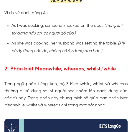
As + S + V, S + V
Ví dụ về cách dùng As:
As I was cooking, someone knocked on the door.
(Trong khi
tôi đang nấu ăn, có người gõ cửa.)
As she was cooking, her husband was setting the table.
(Khi
cô ấy đang nấu ăn, chồng cô ấy đang dọn bàn.)
2. Phân biệt Meanwhile, whereas, whilst/while
Trong ngữ pháp tiếng Anh, bộ 3 Meanwhile, whilst và whereas
thường bị sử dụng sai vì người học nhầm lẫn cách dùng của
các từ này. Trong phần này chúng mình sẽ giúp bạn phân biệt
Meanwhile, whilst và whereas chỉ trong một nốt nhạc.