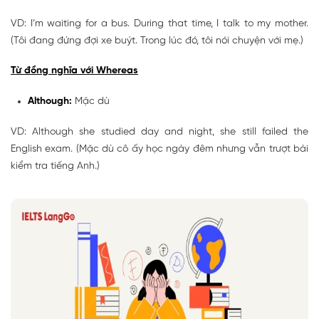
VD: I’m waiting for a bus. During that time, I talk to my mother.
(Tôi đang đứng đợi xe buýt. Trong lúc đó, tôi nói chuyện với mẹ.)
Từ đồng nghĩa với Whereas
Although:
Mặc dù
VD: Although she studied day and night, she still failed the
English exam. (Mặc dù cô ấy học ngày đêm nhưng vẫn trượt bài
kiểm tra tiếng Anh.)