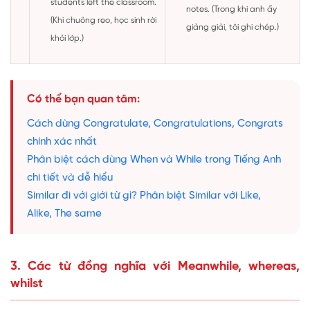
students left the classroom.
notes. (Trong khi anh ấy
(Khi chuông reo, học sinh rời
giảng giải, tôi ghi chép.)
khỏi lớp.)
Có thể bạn quan tâm:
Cách dùng Congratulate, Congratulations, Congrats
chính xác nhất
Phân biệt cách dùng When và While trong Tiếng Anh
chi tiết và dễ hiểu
Similar đi với giới từ gì? Phân biệt Similar với Like,
Alike, The same
3. Các từ đồng nghĩa với Meanwhile, whereas,
whilst