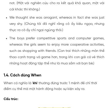
not. (Một vài nghiên cứu cho ra kết quả khả quan, một vài
cái khác thì không.)
We thought she was arrogant, whereas in fact she was just
very shy. (Chúng tôi đã nghĩ rằng cô ấy kiêu ngạo, nhưng
thực ra cô ấy chỉ ngại ngùng thôi.)
The boys prefer competitive sports and computer games,
whereas the girls seem to enjoy more cooperative activities,
such as shopping with friends. (Con trai thích những môn thể
thao cạnh trạng và game hơn, trong khi con gái có vẻ thích
những hoạt động tập thể như là mua sắm với bạn bè.)
1.4. Cách dùng When
When có nghĩa là '
khi
' thường đứng trước 1 mệnh đề chỉ thời
điểm cụ thể mà một hành động hoặc sự kiện xảy ra.
Cấu trúc: