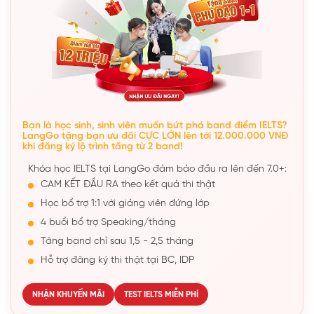
Bạn là học sinh, sinh viên muốn bứt phá band điểm IELTS?
LangGo tặng bạn ưu đãi CỰC LỚN lên tới 12.000.000 VNĐ
khi đăng ký lộ trình tăng từ 2 band!
Khóa học IELTS tại LangGo đảm bảo đầu ra lên đến 7.0+:
CAM KẾT ĐẦU RA theo kết quả thi thật
Học bổ trợ 1:1 với giảng viên đứng lớp
4 buổi bổ trợ Speaking/tháng
Tăng band chỉ sau 1,5 - 2,5 tháng
Hỗ trợ đăng ký thi thật tại BC, IDP
NHẬN KHUYẾN MÃI
TEST IELTS MIỄN PHÍ