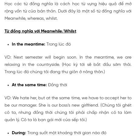
Học các từ đồng nghĩa là cách học từ vựng hiệu quả để mở
rộng vốn từ của bản thân. Dưới đây là một số từ đồng nghĩa với
Meanwhile, whereas, whilst.
Từ đồng nghĩa với Meanwhile/Whilst
In the meantime:
Trong lúc đó
VD: Next semester will begin soon. In the meantime, we are
relaxing in the countryside. (Học kỳ tới sẽ bắt đầu sớm thôi.
Trong lúc đó chúng tôi đang thư giãn ở nông thôn.)
At the same time:
Đồng thời
VD: We hate her, but at the same time, we have to accept her to
be our manager. She is our boss’s new girlfriend. (Chúng tôi ghét
cô ta, nhưng đồng thời chúng tôi phải chấp nhận cô ta làm
quản lý. Cô ta là bạn gái mới của sếp tôi.)
During:
Trong suốt một khoảng thời gian nào đó