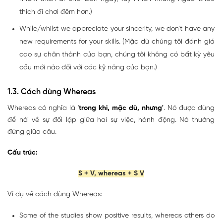
thích đi chơi đêm hơn.)
While/whilst we appreciate your sincerity, we don’t have any
new requirements for your skills. (Mặc dù chúng tôi đánh giá
cao sự chân thành của bạn, chúng tôi không có bất kỳ yêu
cầu mới nào đối với các kỹ năng của bạn.)
1.3. Cách dùng Whereas
Whereas có nghĩa là '
trong khi, mặc dù, nhưng'
. Nó được dùng
để nói về sự đối lập giữa hai sự việc, hành động. Nó thường
đứng giữa câu.
Cấu trúc:
S + V, whereas + S V
Ví dụ về cách dùng Whereas:
Some of the studies show positive results, whereas others do