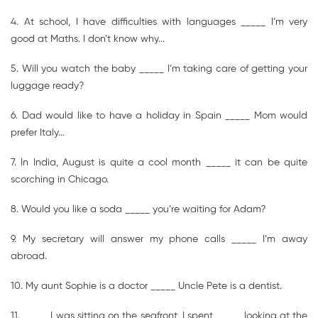
4. At school, I have difficulties with languages _____ I’m very
good at Maths. I don’t know why...
5. Will you watch the baby _____ I’m taking care of getting your
luggage ready?
6. Dad would like to have a holiday in Spain _____ Mom would
prefer Italy...
7. In India, August is quite a cool month _____ it can be quite
scorching in Chicago.
8. Would you like a soda _____ you’re waiting for Adam?
9. My secretary will answer my phone calls _____ I’m away
abroad.
10. My aunt Sophie is a doctor _____ Uncle Pete is a dentist.
11. _____ I was sitting on the seafront, I spent _____ looking at the