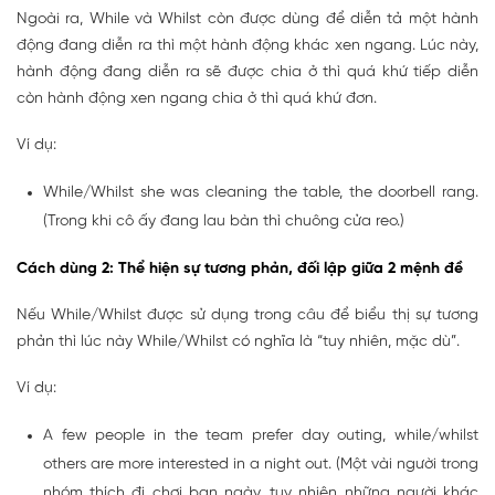
Ngoài ra, While và Whilst còn được dùng để diễn tả một hành
động đang diễn ra thì một hành động khác xen ngang. Lúc này,
hành động đang diễn ra sẽ được chia ở thì quá khứ tiếp diễn
còn hành động xen ngang chia ở thì quá khứ đơn.
Ví dụ:
While/Whilst she was cleaning the table, the doorbell rang.
(Trong khi cô ấy đang lau bàn thì chuông cửa reo.)
Cách dùng 2: Thể hiện sự tương phản, đối lập giữa 2 mệnh đề
Nếu While/Whilst được sử dụng trong câu để biểu thị sự tương
phản thì lúc này While/Whilst có nghĩa là “tuy nhiên, mặc dù”.
Ví dụ:
A few people in the team prefer day outing, while/whilst
others are more interested in a night out. (Một vài người trong
nhóm thích đi chơi ban ngày, tuy nhiên những người khác