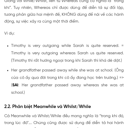
Giống với While/Whilst, liên từ Whereas cũng có nghĩa là “trong
khi”. Tuy nhiên, Whereas chỉ được dùng để diễn tả sự đối lập,
tương phản giữa hai mệnh đề, KHÔNG dùng để nói về các hành
động, sự việc xảy ra cùng một thời điểm.
Ví dụ:
Timothy is very outgoing while Sarah is quite reserved. =
Timothy is very outgoing whereas Sarah us quite reserved.
(Timothy thì rất hướng ngoại trong khi Sarah thì khá dè dặt.)
Her grandfather passed away while she was at school. (Ông
của cô ấy qua đời trong khi cô ấy đang học trên trường.) =>
(
SAI
: Her grandfather passed away whereas she was at
school.)
2.2. Phân biệt Meanwhile và Whilst/While
Cả Meanwhile và Whilst/While đều mang nghĩa là “trong khi đó,
trong lúc đó”…. Chúng cũng được sử dụng để diễn tả hai hành