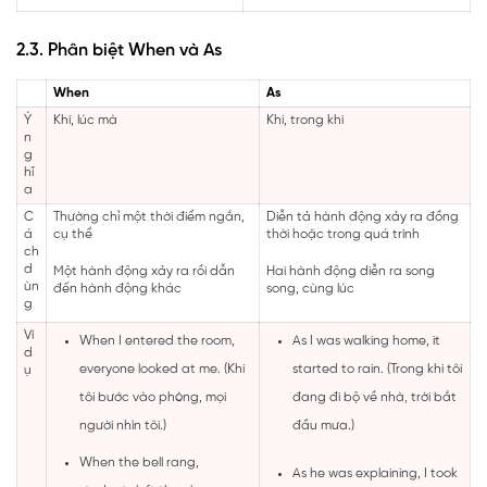
2.3. Phân biệt When và As
When
As
Ý
Khi, lúc mà
Khi, trong khi
n
g
hĩ
a
C
Thường chỉ một thời điểm ngắn,
Diễn tả hành động xảy ra đồng
á
cụ thể
thời hoặc trong quá trình
ch
d
Một hành động xảy ra rồi dẫn
Hai hành động diễn ra song
ùn
đến hành động khác
song, cùng lúc
g
Ví
When I entered the room,
As I was walking home, it
d
everyone looked at me. (Khi
started to rain. (Trong khi tôi
ụ
tôi bước vào phòng, mọi
đang đi bộ về nhà, trời bắt
người nhìn tôi.)
đầu mưa.)
When the bell rang,
As he was explaining, I took