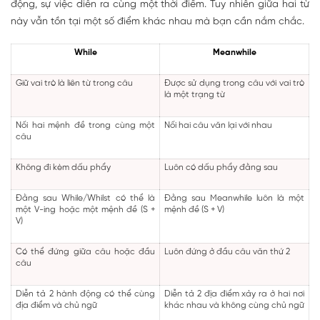
động, sự việc diễn ra cùng một thời điểm. Tuy nhiên giữa hai từ
này vẫn tồn tại một số điểm khác nhau mà bạn cần nắm chắc.
While
Meanwhile
Giữ vai trò là liên từ trong câu
Được sử dụng trong câu với vai trò
là một trạng từ
Nối hai mệnh đề trong cùng một
Nối hai câu văn lại với nhau
câu
Không đi kèm dấu phẩy
Luôn có dấu phẩy đằng sau
Đằng sau While/Whilst có thể là
Đằng sau Meanwhile luôn là một
một V-ing hoặc một mệnh đề (S +
mệnh đề (S + V)
V)
Có thể đứng giữa câu hoặc đầu
Luôn đứng ở đầu câu văn thứ 2
câu
Diễn tả 2 hành động có thể cùng
Diễn tả 2 địa điểm xảy ra ở hai nơi
địa điểm và chủ ngữ
khác nhau và không cùng chủ ngữ