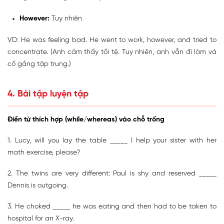
However:
Tuy nhiên
VD: He was feeling bad. He went to work, however, and tried to
concentrate. (Anh cảm thấy tồi tệ. Tuy nhiên, anh vẫn đi làm và
cố gắng tập trung.)
4. Bài tập luyện tập
Điền từ thích hợp (while/whereas) vào chỗ trống
1. Lucy, will you lay the table _____ I help your sister with her
math exercise, please?
2. The twins are very different: Paul is shy and reserved _____
Dennis is outgoing.
3. He choked _____ he was eating and then had to be taken to
hospital for an X-ray.