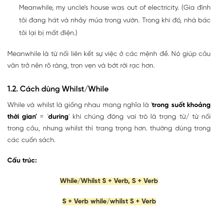
Meanwhile, my uncle’s house was out of electricity. (Gia đình
tôi đang hát và nhảy múa trong vườn. Trong khi đó, nhà bác
tôi lại bị mất điện.)
Meanwhile là từ nối liên kết sự việc ở các mệnh đề. Nó giúp câu
văn trở nên rõ ràng, trọn vẹn và bớt rời rạc hơn.
1.2. Cách dùng Whilst/While
While và whilst là giống nhau mang nghĩa là '
trong suốt khoảng
thời gian'
= '
during
' khi chúng đóng vai trò là trạng từ/ từ nối
trong câu, nhưng whilst thì trang trọng hơn. thường dùng trong
các cuốn sách.
Cấu trúc:
While/Whilst S + Verb, S + Verb
S + Verb while/whilst S + Verb