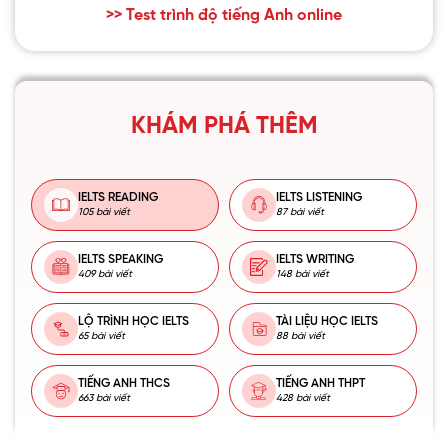
>> Test trình độ tiếng Anh online
KHÁM PHÁ THÊM
IELTS READING
IELTS LISTENING
105 bài viết
87 bài viết
IELTS SPEAKING
IELTS WRITING
409 bài viết
148 bài viết
LỘ TRÌNH HỌC IELTS
TÀI LIỆU HỌC IELTS
65 bài viết
88 bài viết
TIẾNG ANH THCS
TIẾNG ANH THPT
663 bài viết
428 bài viết