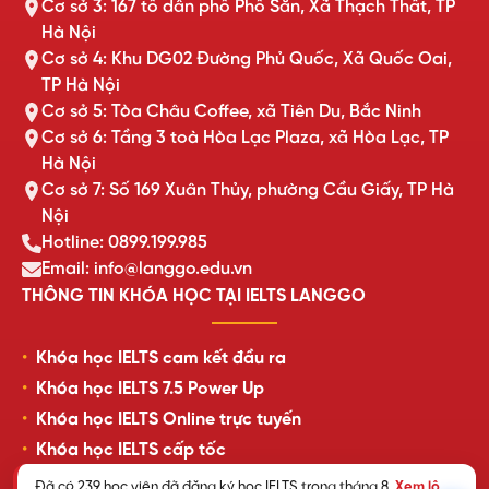
Cơ sở 3: 167 tổ dân phố Phố Săn, Xã Thạch Thất, TP
Hà Nội
Cơ sở 4: Khu DG02 Đường Phủ Quốc, Xã Quốc Oai,
TP Hà Nội
Cơ sở 5: Tòa Châu Coffee, xã Tiên Du, Bắc Ninh
Cơ sở 6: Tầng 3 toà Hòa Lạc Plaza, xã Hòa Lạc, TP
Hà Nội
Cơ sở 7: Số 169 Xuân Thủy, phường Cầu Giấy, TP Hà
Nội
Hotline: 0899.199.985
Email: info@langgo.edu.vn
THÔNG TIN KHÓA HỌC TẠI IELTS LANGGO
Khóa học IELTS cam kết đầu ra
Khóa học IELTS 7.5 Power Up
Khóa học IELTS Online trực tuyến
Khóa học IELTS cấp tốc
Lịch khai giảng lớp học mới nhất
Đã có 239 học viên đã đăng ký học IELTS trong tháng 8.
Xem lộ