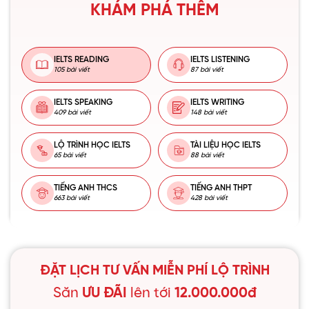
KHÁM PHÁ THÊM
IELTS READING
IELTS LISTENING
105 bài viết
87 bài viết
IELTS SPEAKING
IELTS WRITING
409 bài viết
148 bài viết
LỘ TRÌNH HỌC IELTS
TÀI LIỆU HỌC IELTS
65 bài viết
88 bài viết
TIẾNG ANH THCS
TIẾNG ANH THPT
663 bài viết
428 bài viết
ĐẶT LỊCH TƯ VẤN MIỄN PHÍ LỘ TRÌNH
Săn
ƯU ĐÃI
lên tới
12.000.000đ