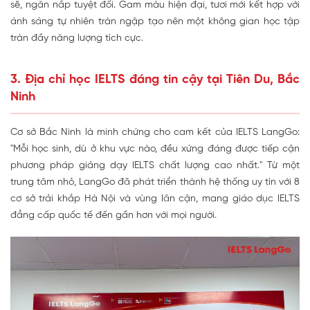
sẽ, ngăn nắp tuyệt đối. Gam màu hiện đại, tươi mới kết hợp với
ánh sáng tự nhiên tràn ngập tạo nên một không gian học tập
tràn đầy năng lượng tích cực.
3. Địa chỉ học IELTS đáng tin cậy tại Tiên Du, Bắc
Ninh
Cơ sở Bắc Ninh là minh chứng cho cam kết của IELTS LangGo:
"Mỗi học sinh, dù ở khu vực nào, đều xứng đáng được tiếp cận
phương pháp giảng dạy IELTS chất lượng cao nhất." Từ một
trung tâm nhỏ, LangGo đã phát triển thành hệ thống uy tín với 8
cơ sở trải khắp Hà Nội và vùng lân cận, mang giáo dục IELTS
đẳng cấp quốc tế đến gần hơn với mọi người.