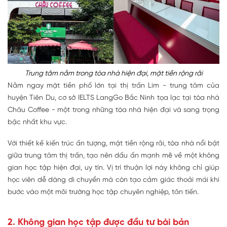
Trung tâm nằm trong tòa nhà hiện đại, mặt tiền rộng rãi
Nằm ngay mặt tiền phố lớn tại thị trấn Lim - trung tâm của
huyện Tiên Du, cơ sở IELTS LangGo Bắc Ninh tọa lạc tại tòa nhà
Châu Coffee - một trong những tòa nhà hiện đại và sang trọng
bậc nhất khu vực.
Với thiết kế kiến trúc ấn tượng, mặt tiền rộng rãi, tòa nhà nổi bật
giữa trung tâm thị trấn, tạo nên dấu ấn mạnh mẽ về một không
gian học tập hiện đại, uy tín. Vị trí thuận lợi này không chỉ giúp
học viên dễ dàng di chuyển mà còn tạo cảm giác thoải mái khi
bước vào một môi trường học tập chuyên nghiệp, tân tiến.
2. Không gian học tập được đầu tư bài bản