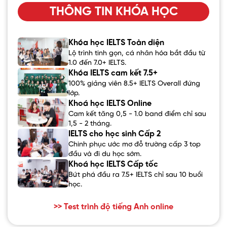
THÔNG TIN KHÓA HỌC
Khóa học IELTS Toàn diện
Lộ trình tinh gọn, cá nhân hóa bắt đầu từ
1.0 đến 7.0+ IELTS.
Khóa IELTS cam kết 7.5+
100% giảng viên 8.5+ IELTS Overall đứng
lớp.
Khoá học IELTS Online
Cam kết tăng 0,5 - 1.0 band điểm chỉ sau
1,5 - 2 tháng.
IELTS cho học sinh Cấp 2
Chinh phục ước mơ đỗ trường cấp 3 top
đầu và đi du học sớm.
Khoá học IELTS Cấp tốc
Bứt phá đầu ra 7.5+ IELTS chỉ sau 10 buổi
học.
>> Test trình độ tiếng Anh online