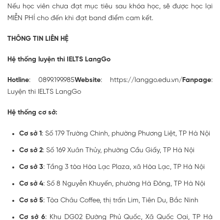
Nếu học viên chưa đạt mục tiêu sau khóa học, sẽ được học lại
MIỄN PHÍ cho đến khi đạt band điểm cam kết.
THÔNG TIN LIÊN HỆ
Hệ thống luyện thi IELTS LangGo
Hotline
: 0899.199.985
Website
: https://langgo.edu.vn/
Fanpage
:
Luyện thi IELTS LangGo
Hệ thống cơ sở:
Cơ sở 1
: Số 179 Trường Chinh, phường Phương Liệt, TP Hà Nội
Cơ sở 2
: Số 169 Xuân Thủy, phường Cầu Giấy, TP Hà Nội
Cơ sở 3
: Tầng 3 tòa Hòa Lạc Plaza, xã Hòa Lạc, TP Hà Nội
Cơ sở 4
: Số 8 Nguyễn Khuyến, phường Hà Đông, TP Hà Nội
Cơ sở 5
: Tòa Châu Coffee, thị trấn Lim, Tiên Du, Bắc Ninh
Cơ sở 6
: Khu DG02 Đường Phủ Quốc, Xã Quốc Oai, TP Hà