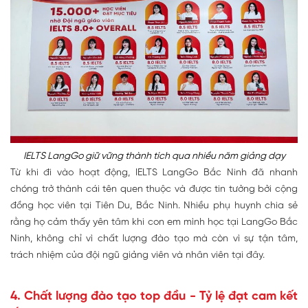
IELTS LangGo giữ vững thành tích qua nhiều năm giảng dạy
Từ khi đi vào hoạt động, IELTS LangGo Bắc Ninh đã nhanh
chóng trở thành cái tên quen thuộc và được tin tưởng bởi cộng
đồng học viên tại Tiên Du, Bắc Ninh. Nhiều phụ huynh chia sẻ
rằng họ cảm thấy yên tâm khi con em mình học tại LangGo Bắc
Ninh, không chỉ vì chất lượng đào tạo mà còn vì sự tận tâm,
trách nhiệm của đội ngũ giảng viên và nhân viên tại đây.
4. Chất lượng đào tạo top đầu - Tỷ lệ đạt cam kết