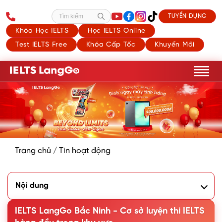
TUYỂN DỤNG
Tìm kiếm
Khóa Học IELTS
Học IELTS Online
Test IELTS Free
Khóa Cấp Tốc
Khuyến Mãi
Trang chủ
/
Tin hoạt động
Nội dung
1. Tọa lạc vị trí vàng, kiến trúc sang trọng, đẳng cấp
2. Không gian học tập được đầu tư bài bản
IELTS LangGo Bắc Ninh - Cơ sở luyện thi IELTS
3. Địa chỉ học IELTS đáng tin cậy tại Tiên Du, Bắc Ninh