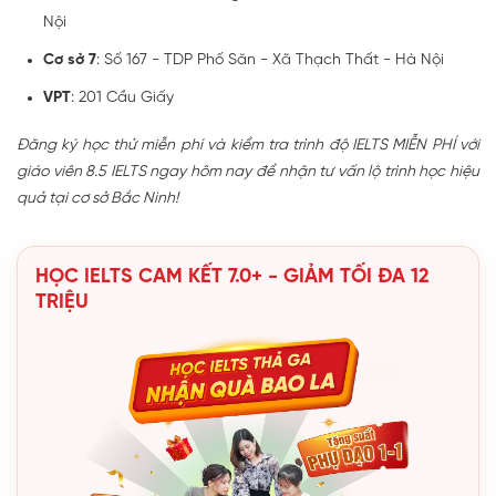
Nội
Cơ sở 7
: Số 167 - TDP Phố Săn - Xã Thạch Thất - Hà Nội
VPT
: 201 Cầu Giấy
Đăng ký học thử miễn phí và kiểm tra trình độ IELTS MIỄN PHÍ với
giáo viên 8.5 IELTS ngay hôm nay để nhận tư vấn lộ trình học hiệu
quả tại cơ sở Bắc Ninh!
HỌC IELTS CAM KẾT 7.0+ - GIẢM TỐI ĐA 12
TRIỆU