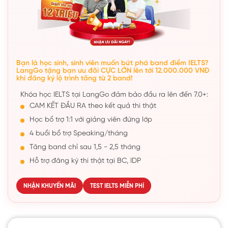
Bạn là học sinh, sinh viên muốn bứt phá band điểm IELTS?
LangGo tặng bạn ưu đãi CỰC LỚN lên tới 12.000.000 VNĐ
khi đăng ký lộ trình tăng từ 2 band!
Khóa học IELTS tại LangGo đảm bảo đầu ra lên đến 7.0+:
CAM KẾT ĐẦU RA theo kết quả thi thật
Học bổ trợ 1:1 với giảng viên đứng lớp
4 buổi bổ trợ Speaking/tháng
Tăng band chỉ sau 1,5 - 2,5 tháng
Hỗ trợ đăng ký thi thật tại BC, IDP
NHẬN KHUYẾN MÃI
TEST IELTS MIỄN PHÍ