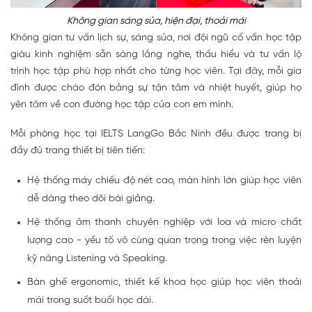
Không gian sáng sủa, hiện đại, thoải mái
Không gian tư vấn lịch sự, sáng sủa, nơi đội ngũ cố vấn học tập
giàu kinh nghiệm sẵn sàng lắng nghe, thấu hiểu và tư vấn lộ
trình học tập phù hợp nhất cho từng học viên. Tại đây, mỗi gia
đình được chào đón bằng sự tận tâm và nhiệt huyết, giúp họ
yên tâm về con đường học tập của con em mình.
Mỗi phòng học tại IELTS LangGo Bắc Ninh đều được trang bị
đầy đủ trang thiết bị tiên tiến:
Hệ thống máy chiếu độ nét cao, màn hình lớn giúp học viên
dễ dàng theo dõi bài giảng.
Hệ thống âm thanh chuyên nghiệp với loa và micro chất
lượng cao - yếu tố vô cùng quan trọng trong việc rèn luyện
kỹ năng Listening và Speaking.
Bàn ghế ergonomic, thiết kế khoa học giúp học viên thoải
mái trong suốt buổi học dài.