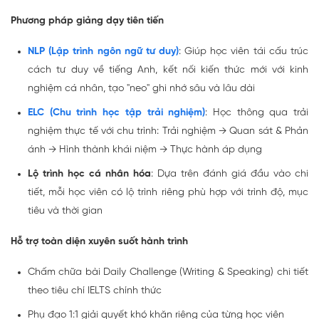
Phương pháp giảng dạy tiên tiến
NLP (Lập trình ngôn ngữ tư duy)
: Giúp học viên tái cấu trúc
cách tư duy về tiếng Anh, kết nối kiến thức mới với kinh
nghiệm cá nhân, tạo "neo" ghi nhớ sâu và lâu dài
ELC (Chu trình học tập trải nghiệm)
: Học thông qua trải
nghiệm thực tế với chu trình: Trải nghiệm → Quan sát & Phản
ánh → Hình thành khái niệm → Thực hành áp dụng
Lộ trình học cá nhân hóa
: Dựa trên đánh giá đầu vào chi
tiết, mỗi học viên có lộ trình riêng phù hợp với trình độ, mục
tiêu và thời gian
Hỗ trợ toàn diện xuyên suốt hành trình
Chấm chữa bài Daily Challenge (Writing & Speaking) chi tiết
theo tiêu chí IELTS chính thức
Phụ đạo 1:1 giải quyết khó khăn riêng của từng học viên