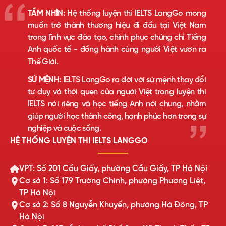
TẦM NHÌN:
Hệ thống luyện thi IELTS LangGo mong
muốn trở thành thương hiệu đi đầu tại Việt Nam
trong lĩnh vực đào tạo, chinh phục chứng chỉ Tiếng
Anh quốc tế - đồng hành cùng người Việt vươn ra
Thế Giới.
SỨ MỆNH:
IELTS LangGo ra đời với sứ mệnh thay đổi
tư duy và thói quen của người Việt trong luyện thi
IELTS nói riêng và học tiếng Anh nói chung, nhằm
giúp người học thành công, hạnh phúc hơn trong sự
nghiệp và cuộc sống.
HỆ THỐNG LUYỆN THI IELTS LANGGO
VPT: Số 201 Cầu Giấy, phường Cầu Giấy, TP Hà Nội
Cơ sở 1: Số 179 Trường Chinh, phường Phương Liệt,
TP Hà Nội
Cơ sở 2: Số 8 Nguyễn Khuyến, phường Hà Đông, TP
Hà Nội