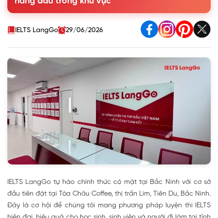
hàng đầu trong khu vực
4. Chất lượng đào tạo top đầu - Tỷ lệ đạt cam kết ấn
tượng
IELTS LangGo
29/06/2026
IELTS LangGo tự hào chính thức có mặt tại Bắc Ninh với cơ sở
đầu tiên đặt tại Tòa Châu Coffee, thị trấn Lim, Tiên Du, Bắc Ninh.
Đây là cơ hội để chúng tôi mang phương pháp luyện thi IELTS
hiện đại, hiệu quả cho học sinh, sinh viên và người đi làm tại tỉnh