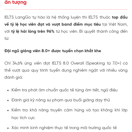
ấn tượng
IELTS LangGo tự hào là hệ thống luyện thi IELTS thuộc
top đầu
về tỷ lệ học viên đạt và vượt band điểm mục tiêu
tại Việt Nam,
với
tỷ lệ hài lòng trên 96%
từ học viên. Bí quyết thành công đến
từ:
Đội ngũ giảng viên 8.0+ được tuyển chọn khắt khe
Chỉ 34,6% ứng viên đạt IELTS 8.0 Overall (Speaking từ 7.0+) có
thể vượt qua quy trình tuyển dụng nghiêm ngặt với nhiều vòng
đánh giá:
Kiểm tra phát âm chuẩn quốc tế từng âm tiết, ngữ điệu
Đánh giá kỹ năng sư phạm qua buổi giảng dạy thử
Kiểm tra khả năng truyền cảm hứng và tạo không khí lớp
học tích cực
Xác minh kinh nghiệm thực tế trong môi trường quốc tế