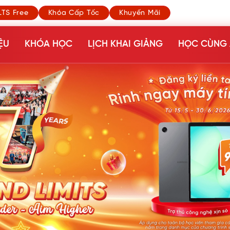
LTS Free
Khóa Cấp Tốc
Khuyến Mãi
ỆU
KHÓA HỌC
LỊCH KHAI GIẢNG
HỌC CÙNG 