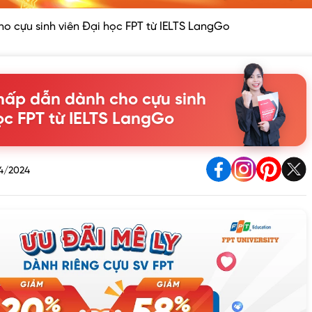
 cựu sinh viên Đại học FPT từ IELTS LangGo
hấp dẫn dành cho cựu sinh
ọc FPT từ IELTS LangGo
4/2024