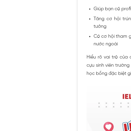
Giúp bạn có profi
Tăng cơ hội trú
tưởng
Có cơ hội tham g
nước ngoài
Hiểu rõ vai trò của
cựu sinh viên trường
học bổng đặc biệt g