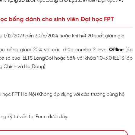
nh tặng 20 suất học bổng cho cựu sinh viên Đại học FPT
 học bổng dành cho sinh viên Đại học FPT
ừ 1/12/2023 đến 30/6/2024 hoặc khi hết 20 suất giảm giá
học bổng giảm 20% với các khóa combo 2 level
Offline
(áp
cơ sở của IELTS LangGo) hoặc 58% với khóa 1.0-3.0 IELTS (áp
ng Chinh và Hà Đông)
Đại học FPT Hà Nội (Không áp dụng với các trường cùng hệ
ăng ký tư vấn tại Form dưới đây: