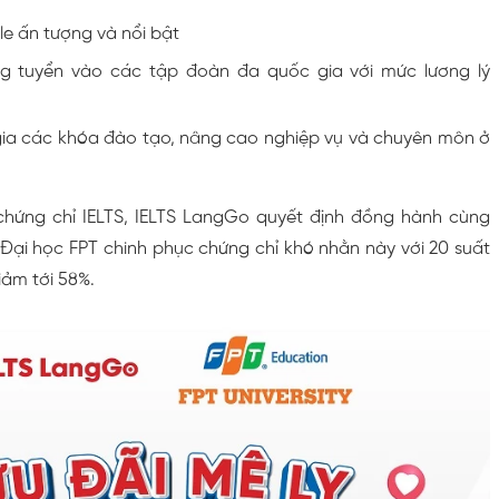
le ấn tượng và nổi bật
ng tuyển vào các tập đoàn đa quốc gia với mức lương lý
ia các khóa đào tạo, nâng cao nghiệp vụ và chuyên môn ở
 chứng chỉ IELTS, IELTS LangGo quyết định đồng hành cùng
 Đại học FPT chinh phục chứng chỉ khó nhằn này với 20 suất
iảm tới 58%.