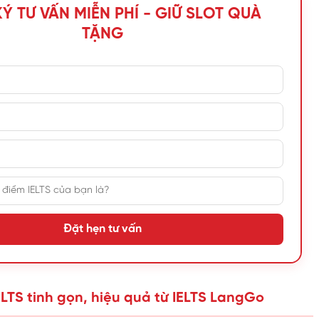
Ý TƯ VẤN MIỄN PHÍ - GIỮ SLOT QUÀ
TẶNG
Đặt hẹn tư vấn
IELTS tinh gọn, hiệu quả từ IELTS LangGo