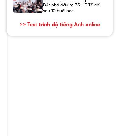
Bứt phá đầu ra 7.5+ IELTS chỉ
sau 10 buổi học.
>> Test trình độ tiếng Anh online