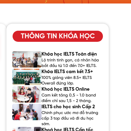
THÔNG TIN KHÓA HỌC
Khóa học IELTS Toàn diện
Lộ trình tinh gọn, cá nhân hóa
bắt đầu từ 1.0 đến 7.0+ IELTS.
Khóa IELTS cam kết 7.5+
100% giảng viên 8.5+ IELTS
Overall đứng lớp.
Khoá học IELTS Online
Cam kết tăng 0,5 - 1.0 band
điểm chỉ sau 1,5 - 2 tháng.
IELTS cho học sinh Cấp 2
Chinh phục ước mơ đỗ trường
cấp 3 top đầu và đi du học
sớm.
Khoá học IELTS Cấp tốc