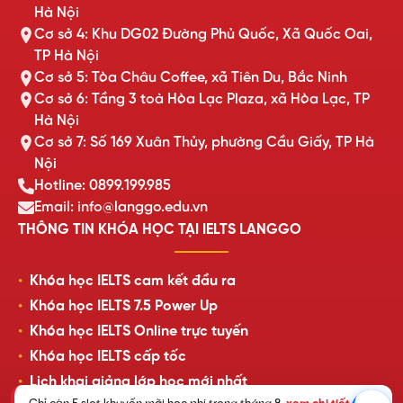
Hà Nội
Cơ sở 4: Khu DG02 Đường Phủ Quốc, Xã Quốc Oai,
TP Hà Nội
Cơ sở 5: Tòa Châu Coffee, xã Tiên Du, Bắc Ninh
Cơ sở 6: Tầng 3 toà Hòa Lạc Plaza, xã Hòa Lạc, TP
Hà Nội
Cơ sở 7: Số 169 Xuân Thủy, phường Cầu Giấy, TP Hà
Nội
Hotline: 0899.199.985
Email: info@langgo.edu.vn
THÔNG TIN KHÓA HỌC TẠI IELTS LANGGO
Khóa học IELTS cam kết đầu ra
Khóa học IELTS 7.5 Power Up
Khóa học IELTS Online trực tuyến
Khóa học IELTS cấp tốc
Lịch khai giảng lớp học mới nhất