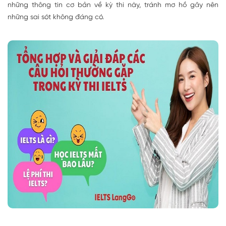
những thông tin cơ bản về kỳ thi này, tránh mơ hồ gây nên
những sai sót không đáng có.