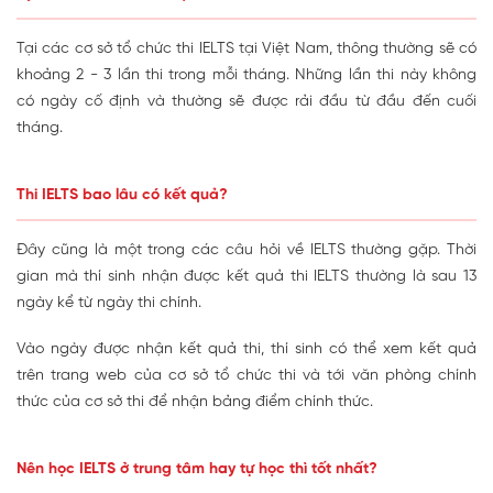
Tại các cơ sở tổ chức thi IELTS tại Việt Nam, thông thường sẽ có
khoảng 2 - 3 lần thi trong mỗi tháng. Những lần thi này không
có ngày cố định và thường sẽ được rải đầu từ đầu đến cuối
tháng.
Thi IELTS bao lâu có kết quả?
Đây cũng là một trong các câu hỏi về IELTS thường gặp. Thời
gian mà thí sinh nhận được kết quả thi IELTS thường là sau 13
ngày kể từ ngày thi chính.
Vào ngày được nhận kết quả thi, thí sinh có thể xem kết quả
trên trang web của cơ sở tổ chức thi và tới văn phòng chính
thức của cơ sở thi để nhận bảng điểm chính thức.
Nên học IELTS ở trung tâm hay tự học thì tốt nhất?