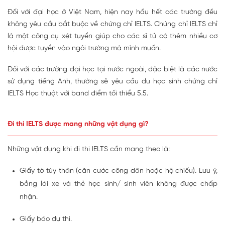
Đối với đại học ở Việt Nam, hiện nay hầu hết các trường đều
không yêu cầu bắt buộc về chứng chỉ IELTS. Chứng chỉ IELTS chỉ
là một công cụ xét tuyển giúp cho các sĩ tử có thêm nhiều cơ
hội được tuyển vào ngôi trường mà mình muốn.
Đối với các trường đại học tại nước ngoài, đặc biệt là các nước
sử dụng tiếng Anh, thường sẽ yêu cầu du học sinh chứng chỉ
IELTS Học thuật với band điểm tối thiểu 5.5.
Đi thi IELTS được mang những vật dụng gì?
Những vật dụng khi đi thi IELTS cần mang theo là:
Giấy tờ tùy thân (căn cước công dân hoặc hộ chiếu). Lưu ý,
bằng lái xe và thẻ học sinh/ sinh viên không được chấp
nhận.
Giấy báo dự thi.