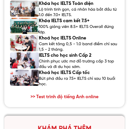
Khóa học IELTS Toàn diện
Lộ trình tinh gọn, cá nhân hóa bắt đầu từ
1.0 đến 7.0+ IELTS.
Khóa IELTS cam kết 7.5+
100% giảng viên 8.5+ IELTS Overall đứng
lớp.
Khoá học IELTS Online
Cam kết tăng 0,5 - 1.0 band điểm chỉ sau
1,5 - 2 tháng.
IELTS cho học sinh Cấp 2
Chinh phục ước mơ đỗ trường cấp 3 top
đầu và đi du học sớm.
Khoá học IELTS Cấp tốc
Bứt phá đầu ra 7.5+ IELTS chỉ sau 10 buổi
học.
>> Test trình độ tiếng Anh online
KHÁM PHÁ THÊM