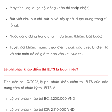
Máy tính (loại được hội đồng khảo thí chấp nhận).
Bút viết như bút chì, bút bi và tẩy (phải được đựng trong túi
rỗng).
Nước uống đựng trong chai nhựa trong (không bắt buộc)
Tuyệt đối không mang theo điện thoại, các thiết bị điện tử
và các món đồ có giá trị cao vào khu vực thi.
Lệ phí phúc khảo điểm thi IELTS là bao nhiêu?
Tính đến sau 3/2022, lệ phí phúc khảo điểm thi IELTS của các
trung tâm tổ chức kỳ thi IELTS là:
Lệ phí phúc khảo tại BC: 2.200.000 VND
Lệ phí phúc khảo tại IDP: 2.310.000 VND