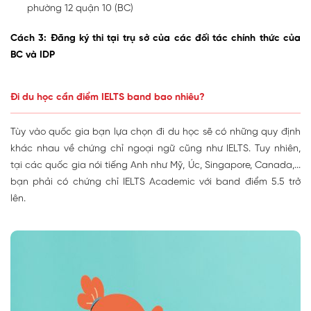
phường 12 quận 10 (BC)
Cách 3: Đăng ký thi tại trụ sở của các đối tác chính thức của
BC và IDP
Đi du học cần điểm IELTS band bao nhiêu?
Tùy vào quốc gia bạn lựa chọn đi du học sẽ có những quy định
khác nhau về chứng chỉ ngoại ngữ cũng như IELTS. Tuy nhiên,
tại các quốc gia nói tiếng Anh như Mỹ, Úc, Singapore, Canada,...
bạn phải có chứng chỉ IELTS Academic với band điểm 5.5 trở
lên.