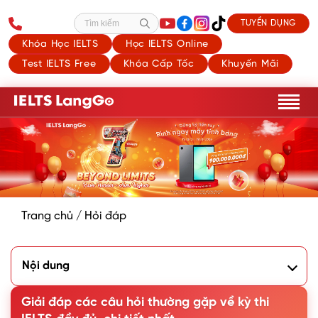
TUYỂN DỤNG
Tìm kiếm
Khóa Học IELTS
Học IELTS Online
Test IELTS Free
Khóa Cấp Tốc
Khuyến Mãi
Trang chủ
/
Hỏi đáp
Nội dung
IELTS là gì? Vì sao chứng chỉ IELTS lại được công nhận?
Kỳ thi IELTS bao lâu được tổ chức 1 lần?
Giải đáp các câu hỏi thường gặp về kỳ thi
Thi IELTS bao lâu có kết quả?