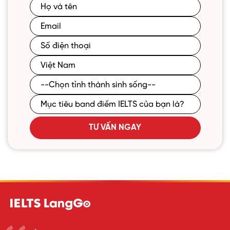
TƯ VẤN NGAY