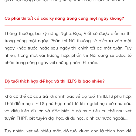
gia hoạt động học tập bằng tiếng Anh ở bậc Đại học trở lên.
Có phải thi tất cả các kỹ năng trong cùng một ngày không?
Thông thường, ba kỹ năng Nghe, Đọc, Viết sẽ được diễn ra thi
trong cùng một ngày. Phần thi Nói thường sẽ diễn ra vào một
ngày khác trước hoặc sau ngày thi chính tối đa một tuần. Tuy
nhiên, trong một vài trường hợp, phần thi Nói cũng sẽ được tổ
chức trong cùng ngày với những phần thi khác.
Độ tuổi thích hợp để học và thi IELTS là bao nhiêu?
Khó có thể có câu trả lời chính xác về độ tuổi thi IELTS phù hợp.
Thời điểm học IELTS phù hợp nhất là khi người học có nhu cầu
và điều kiện đủ lớn và đặc biệt là có mục tiêu cụ thể như xét
tuyển THPT, xét tuyển đại học, đi du học, định cư nước ngoài,...
Tuy nhiên, xét về nhiều mặt, độ tuổi được cho là thích hợp để