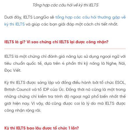
Tổng hợp các câu hỏi về kỳ thi IELTS
Dưới đây, IELTS LangGo sẽ
tổng hợp các câu hỏi thường gặp về
kỳ thi IELTS
và giúp các bạn giải đáp một cách chi tiết nhất.
IELTS là gì? Vì sao chứng chỉ IELTS lại được công nhận?
IELTS là một chứng chỉ đánh giá năng lực sử dụng ngoại ngữ với
tiêu chuẩn quốc tế, dựa trên 4 phần thi kỹ năng là Nghe, Nói,
Đọc Viết.
Kỳ thi IELTS được sáng lập và đồng điều hành bởi tổ chức ESOL,
British Council và tổ IDP của Úc. Đồng thời nó cũng là một trong
những chứng chỉ kiểm tra trình độ ngoại ngữ phổ biến nhất thế
giới hiện nay. Vì vậy, đó cũng được coi là lý do mà IELTS được
công nhận rộng rãi.
Kỳ thi IELTS bao lâu được tổ chức 1 lần?