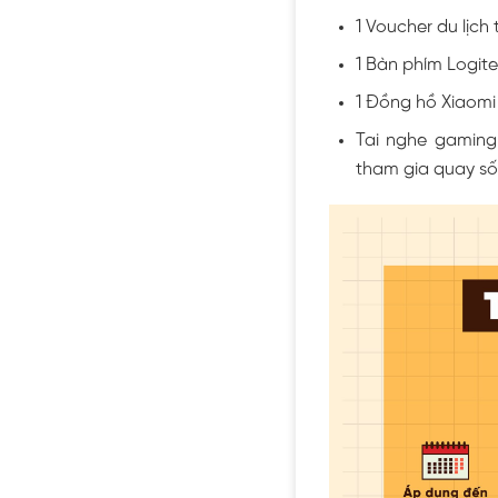
1 Voucher du lịch 
1 Bàn phím Logit
1 Đồng hồ Xiaomi
Tai nghe gaming,
tham gia quay số 