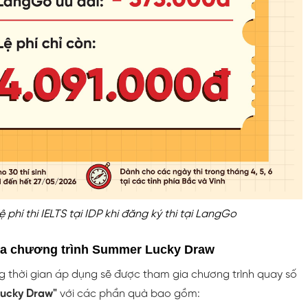
lệ phí thi IELTS tại IDP khi đăng ký thi tại LangGo
a chương trình Summer Lucky Draw
ng thời gian áp dụng sẽ được tham gia chương trình quay số
ucky Draw"
với các phần quà bao gồm: