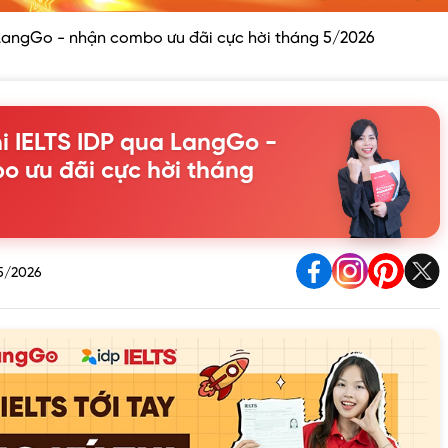
 LangGo - nhận combo ưu đãi cực hời tháng 5/2026
i IELTS IDP qua LangGo -
o ưu đãi cực hời tháng
5/2026