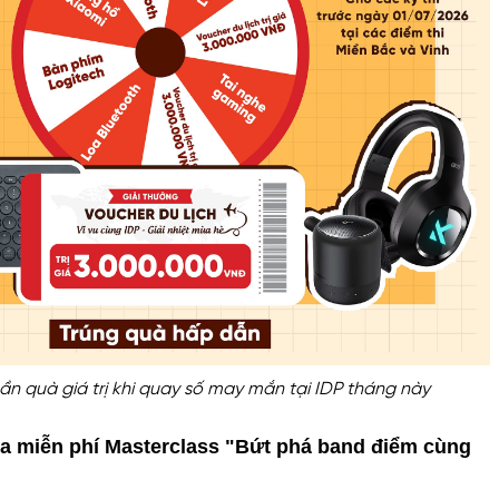
̀n quà giá trị khi quay số may mắn tại IDP tháng này
a miễn phí Masterclass "Bứt phá band điểm cùng