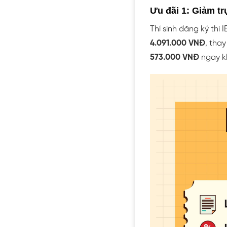
Ưu đãi 1: Giảm trực
Thí sinh đăng ký thi
4.091.000 VNĐ
, thay
573.000 VNĐ
ngay kh