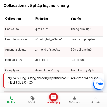
Collocations về pháp luật nói chung
Collocation
Phiên âm
Ý nghĩa
Pass a law
/pæs ə lɔː/
Thông qua luật
Enact legislation
/ɪˈnækt ˌledʒɪsˈleɪʃn/
Ban hành pháp luật
Amend a statute
/əˈmend ə ˈstætʃuːt/
Sửa đổi đạo luật
Repeal a law
/rɪˈpiːl ə lɔː/
Bãi bỏ luật
Comply with
/kəmˈplaɪ wɪð ˌreɡju
Tuân thủ quy định
regulations
ˈleɪʃnz/
Nguyễn Tùng Dương đã đăng ký khóa học B-Advanced A course
- IELTS (IL 2.0 - 7.0).
Interpret the law
/ɪnˈtɜːrprət ðə lɔː/
Giải thích pháp luật
Apply the law
/əˈplaɪ ðə lɔː/
Áp dụng pháp luật
Hotline
Ưu đãi
Điểm cao
Lên đầu
Tư vấn ngay
Set a precedent
/set ə ˈpresɪdənt/
Tạo tiền lệ