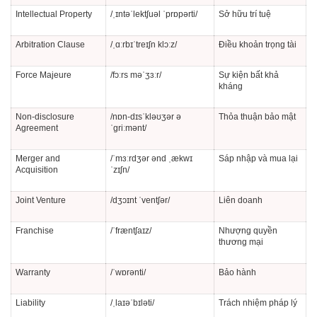
Intellectual Property
/ˌɪntəˈlektʃuəl ˈprɒpərti/
Sở hữu trí tuệ
Arbitration Clause
/ˌɑːrbɪˈtreɪʃn klɔːz/
Điều khoản trọng tài
Force Majeure
/fɔːrs məˈʒɜːr/
Sự kiện bất khả
kháng
Non-disclosure
/nɒn-dɪsˈkləʊʒər ə
Thỏa thuận bảo mật
Agreement
ˈɡriːmənt/
Merger and
/ˈmɜːrdʒər ənd ˌækwɪ
Sáp nhập và mua lại
Acquisition
ˈzɪʃn/
Joint Venture
/dʒɔɪnt ˈventʃər/
Liên doanh
Franchise
/ˈfræntʃaɪz/
Nhượng quyền
thương mại
Warranty
/ˈwɒrənti/
Bảo hành
Liability
/ˌlaɪəˈbɪləti/
Trách nhiệm pháp lý