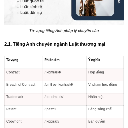
Từ vựng tiếng Anh pháp lý chuyên sâu
2.1. Tiếng Anh chuyên ngành Luật thương mại
Từ vựng
Phiên âm
Ý nghĩa
Contract
/ˈkɒntrækt/
Hợp đồng
Breach of Contract
/briːtʃ əv ˈkɒntrækt/
Vi phạm hợp đồng
Trademark
/ˈtreɪdmɑːrk/
Nhãn hiệu
Patent
/ˈpeɪtnt/
Bằng sáng chế
Copyright
/ˈkɒpiraɪt/
Bản quyền