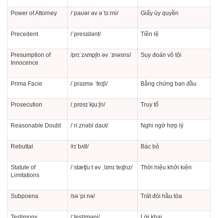
Power of Attorney
/ˈpaʊər əv əˈtɜːrni/
Giấy ủy quyền
Precedent
/ˈpresɪdənt/
Tiền lệ
Presumption of
/prɪˈzʌmpʃn əv ˈɪnəsns/
Suy đoán vô tội
Innocence
Prima Facie
/ˈpraɪmə ˈfeɪʃi/
Bằng chứng ban đầu
Prosecution
/ˌprɒsɪˈkjuːʃn/
Truy tố
Reasonable Doubt
/ˈriːznəbl daʊt/
Nghi ngờ hợp lý
Rebuttal
/rɪˈbʌtl/
Bác bỏ
Statute of
/ˈstætʃuːt əv ˌlɪmɪˈteɪʃnz/
Thời hiệu khởi kiện
Limitations
Subpoena
/səˈpiːnə/
Trát đòi hầu tòa
Testimony
/ˈtestɪməni/
Lời khai