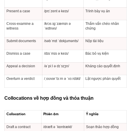
Present a case
/prɪˈzent ə keɪs/
Trình bày vụ án
Cross-examine a
/krɔs ɪɡˈzæmɪn ə
Thẩm vấn chéo nhân
witness
ˈwɪtnəs/
chứng
Submit documents
/səbˈmɪt ˈdɒkjumənts/
Nộp tài liệu
Dismiss a case
/dɪsˈmɪs ə keɪs/
Bác bỏ vụ kiện
Appeal a decision
/əˈpiːl ə dɪˈsɪʒn/
Kháng cáo quyết định
Overturn a verdict
/ˌoʊvərˈtɜːrn ə ˈvɜːrdɪkt/
Lật ngược phán quyết
Collocations về hợp đồng và thỏa thuận
Collocation
Phiên âm
Ý nghĩa
Draft a contract
/dræft ə ˈkɒntrækt/
Soạn thảo hợp đồng