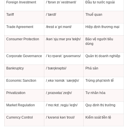
Foreign Investment
/ˈfɒrən ɪnˈvestmənt/
Đầu tư nước ngoài
Tariff
/ˈtærɪf/
Thuế quan
Trade Agreement
/treɪd əˈɡriːmənt/
Hiệp định thương mại
Consumer Protection
/kənˈsjuːmər prəˈtekʃn/
Bảo vệ người tiêu
dùng
Corporate Governance
/ˈkɔːrpərət ˈɡʌvərnəns/
Quản trị doanh nghiệp
Bankruptcy
/ˈbæŋkrəptsi/
Phá sản
Economic Sanction
/ˌekəˈnɒmɪk ˈsæŋkʃn/
Trừng phạt kinh tế
Privatization
/ˌpraɪvətaɪˈzeɪʃn/
Tư nhân hóa
Market Regulation
/ˈmɑːrkɪt ˌreɡjuˈleɪʃn/
Quy định thị trường
Currency Control
/ˈkʌrənsi kənˈtroʊl/
Kiểm soát tiền tệ