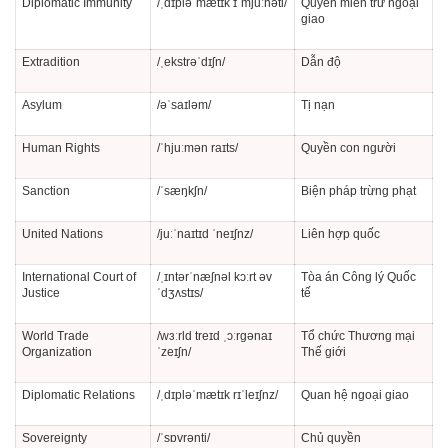
Diplomatic Immunity
/ˌdɪpləˈmætɪk ɪˈmjuːnəti/
Quyền miễn trừ ngoại
giao
Extradition
/ˌekstrəˈdɪʃn/
Dẫn độ
Asylum
/əˈsaɪləm/
Tị nạn
Human Rights
/ˈhjuːmən raɪts/
Quyền con người
Sanction
/ˈsæŋkʃn/
Biện pháp trừng phạt
United Nations
/juːˈnaɪtɪd ˈneɪʃnz/
Liên hợp quốc
International Court of
/ˌɪntərˈnæʃnəl kɔːrt əv
Tòa án Công lý Quốc
Justice
ˈdʒʌstɪs/
tế
World Trade
/wɜːrld treɪd ˌɔːrɡənaɪ
Tổ chức Thương mại
Organization
ˈzeɪʃn/
Thế giới
Diplomatic Relations
/ˌdɪpləˈmætɪk rɪˈleɪʃnz/
Quan hệ ngoại giao
Sovereignty
/ˈsɒvrənti/
Chủ quyền