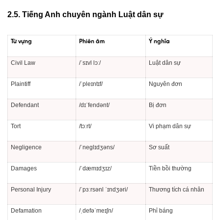
2.5. Tiếng Anh chuyên ngành Luật dân sự
Từ vựng
Phiên âm
Ý nghĩa
Civil Law
/ˈsɪvl lɔː/
Luật dân sự
Plaintiff
/ˈpleɪntɪf/
Nguyên đơn
Defendant
/dɪˈfendənt/
Bị đơn
Tort
/tɔːrt/
Vi phạm dân sự
Negligence
/ˈneɡlɪdʒəns/
Sơ suất
Damages
/ˈdæmɪdʒɪz/
Tiền bồi thường
Personal Injury
/ˈpɜːrsənl ˈɪndʒəri/
Thương tích cá nhân
Defamation
/ˌdefəˈmeɪʃn/
Phỉ báng