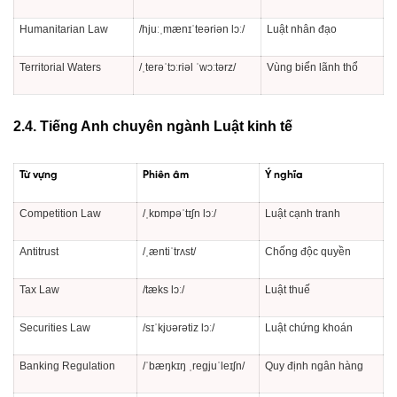
Humanitarian Law
/hjuːˌmænɪˈteəriən lɔː/
Luật nhân đạo
Territorial Waters
/ˌterəˈtɔːriəl ˈwɔːtərz/
Vùng biển lãnh thổ
2.4. Tiếng Anh chuyên ngành Luật kinh tế
Từ vựng
Phiên âm
Ý nghĩa
Competition Law
/ˌkɒmpəˈtɪʃn lɔː/
Luật cạnh tranh
Antitrust
/ˌæntiˈtrʌst/
Chống độc quyền
Tax Law
/tæks lɔː/
Luật thuế
Securities Law
/sɪˈkjʊərətiz lɔː/
Luật chứng khoán
Banking Regulation
/ˈbæŋkɪŋ ˌreɡjuˈleɪʃn/
Quy định ngân hàng