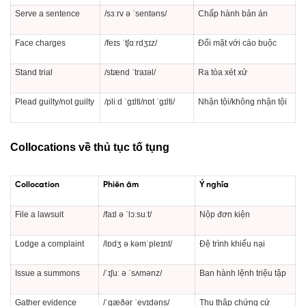
Serve a sentence
/sɜːrv ə ˈsentəns/
Chấp hành bản án
Face charges
/feɪs ˈtʃɑːrdʒɪz/
Đối mặt với cáo buộc
Stand trial
/stænd ˈtraɪəl/
Ra tòa xét xử
Plead guilty/not guilty
/pliːd ˈɡɪlti/nɒt ˈɡɪlti/
Nhận tội/không nhận tội
Collocations về thủ tục tố tụng
Collocation
Phiên âm
Ý nghĩa
File a lawsuit
/faɪl ə ˈlɔːsuːt/
Nộp đơn kiện
Lodge a complaint
/lɒdʒ ə kəmˈpleɪnt/
Đệ trình khiếu nại
Issue a summons
/ˈɪʃuː ə ˈsʌmənz/
Ban hành lệnh triệu tập
Gather evidence
/ˈɡæðər ˈevɪdəns/
Thu thập chứng cứ