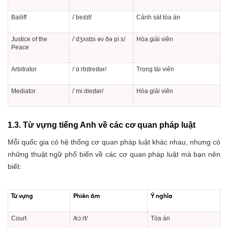
Bailiff
/ˈbeɪlɪf/
Cảnh sát tòa án
Justice of the
/ˈdʒʌstɪs əv ðə piːs/
Hòa giải viên
Peace
Arbitrator
/ˈɑːrbɪtreɪtər/
Trọng tài viên
Mediator
/ˈmiːdieɪtər/
Hòa giải viên
1.3. Từ vựng tiếng Anh về các cơ quan pháp luật
Mỗi quốc gia có hệ thống cơ quan pháp luật khác nhau, nhưng có
những thuật ngữ phổ biến về các cơ quan pháp luật mà bạn nên
biết:
Từ vựng
Phiên âm
Ý nghĩa
Court
/kɔːrt/
Tòa án