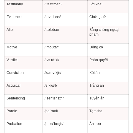
Testimony
/ˈtestɪməni/
Lời khai
Evidence
/ˈevɪdəns/
Chứng cứ
Alibi
/ˈæləbaɪ/
Bằng chứng ngoại
phạm
Motive
/ˈmoʊtɪv/
Động cơ
Verdict
/ˈvɜːrdɪkt/
Phán quyết
Conviction
/kənˈvɪkʃn/
Kết án
Acquittal
/əˈkwɪtl/
Trắng án
Sentencing
/ˈsentənsɪŋ/
Tuyên án
Parole
/pəˈroʊl/
Tạm tha
Probation
/proʊˈbeɪʃn/
Án treo