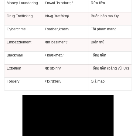
Money Laundering
/ˈmʌni ˈlɔːndərɪŋ/
Rửa tiền
Drug Trafficking
/drʌɡ ˈtræfɪkɪŋ/
Buôn bán ma túy
Cybercrime
/ˈsaɪbərˌkraɪm/
Tội phạm mạng
Embezzlement
/ɪmˈbezlmənt/
Biển thủ
Blackmail
/ˈblækmeɪl/
Tống tiền
Extortion
/ɪkˈstɔːrʃn/
Tống tiền (bằng vũ lực)
Forgery
/ˈfɔːrdʒəri/
Giả mạo