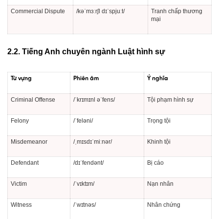
Commercial Dispute
/kəˈmɜːrʃl dɪˈspjuːt/
Tranh chấp thương
mại
2.2. Tiếng Anh chuyên ngành Luật hình sự
Từ vựng
Phiên âm
Ý nghĩa
Criminal Offense
/ˈkrɪmɪnl əˈfens/
Tội phạm hình sự
Felony
/ˈfeləni/
Trọng tội
Misdemeanor
/ˌmɪsdɪˈmiːnər/
Khinh tội
Defendant
/dɪˈfendənt/
Bị cáo
Victim
/ˈvɪktɪm/
Nạn nhân
Witness
/ˈwɪtnəs/
Nhân chứng