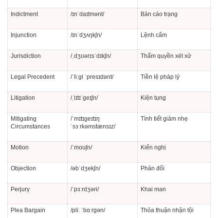
Indictment
/ɪnˈdaɪtmənt/
Bản cáo trạng
Injunction
/ɪnˈdʒʌŋkʃn/
Lệnh cấm
Jurisdiction
/ˌdʒʊərɪsˈdɪkʃn/
Thẩm quyền xét xử
Legal Precedent
/ˈliːɡl ˈpresɪdənt/
Tiền lệ pháp lý
Litigation
/ˌlɪtɪˈɡeɪʃn/
Kiện tụng
Mitigating
/ˈmɪtɪɡeɪtɪŋ
Tình tiết giảm nhẹ
Circumstances
ˈsɜːrkəmstænsɪz/
Motion
/ˈmoʊʃn/
Kiến nghị
Objection
/əbˈdʒekʃn/
Phản đối
Perjury
/ˈpɜːrdʒəri/
Khai man
Plea Bargain
/pliː ˈbɑːrɡən/
Thỏa thuận nhận tội