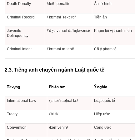
Death Penalty
/deθ ˈpenəlti/
Án tử hình
Criminal Record
/ˈkrɪmɪnl ˈrekɔːrd/
Tiền án
Juvenile
/ˈdʒuːvənaɪl dɪˈlɪŋkwənsi/
Phạm tội vị thành niên
Delinquency
Criminal Intent
/ˈkrɪmɪnl ɪnˈtent/
Cố ý phạm tội
2.3. Tiếng anh chuyên ngành Luật quốc tế
Từ vựng
Phiên âm
Ý nghĩa
International Law
/ˌɪntərˈnæʃnəl lɔː/
Luật quốc tế
Treaty
/ˈtriːti/
Hiệp ước
Convention
/kənˈvenʃn/
Công ước