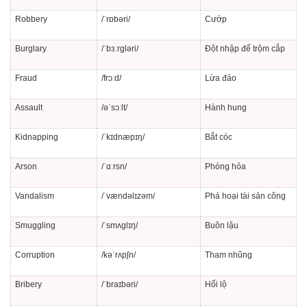
Robbery
/ˈrɒbəri/
Cướp
Burglary
/ˈbɜːrɡləri/
Đột nhập để trộm cắp
Fraud
/frɔːd/
Lừa đảo
Assault
/əˈsɔːlt/
Hành hung
Kidnapping
/ˈkɪdnæpɪŋ/
Bắt cóc
Arson
/ˈɑːrsn/
Phóng hỏa
Vandalism
/ˈvændəlɪzəm/
Phá hoại tài sản công
Smuggling
/ˈsmʌɡlɪŋ/
Buôn lậu
Corruption
/kəˈrʌpʃn/
Tham nhũng
Bribery
/ˈbraɪbəri/
Hối lộ