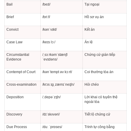
Bail
/beɪl/
Tại ngoại
Brief
/briːf/
Hồ sơ vụ án
Convict
/kənˈvɪkt/
Kết án
Case Law
/keɪs lɔː/
Án lệ
Circumstantial
/ˌsɜːrkəmˈstænʃl
Chứng cứ gián tiếp
Evidence
ˈevɪdəns/
Contempt of Court
/kənˈtempt əv kɔːrt/
Coi thường tòa án
Cross-examination
/krɔs ɪɡˌzæmɪˈneɪʃn/
Hỏi chéo
Deposition
/ˌdepəˈzɪʃn/
Lời khai có tuyên thệ
ngoài tòa
Discovery
/dɪˈskʌvəri/
Tiết lộ chứng cứ
Due Process
/duː ˈprɒses/
Trình tự công bằng