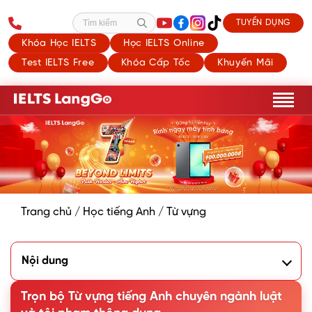
TUYỂN DỤNG
Tìm kiếm
Khóa Học IELTS
Học IELTS Online
Test IELTS Free
Khóa Cấp Tốc
Khuyến Mãi
Trang chủ
/
Học tiếng Anh
/
Từ vựng
Nội dung
1. Tổng hợp Từ vựng tiếng Anh chuyên ngành Luật cơ bản
Trọn bộ Từ vựng tiếng Anh chuyên ngành luật
1.1. Từ vựng về các quy định và luật
1.2. Từ vựng tiếng Anh vị trí làm việc trong ngành luật