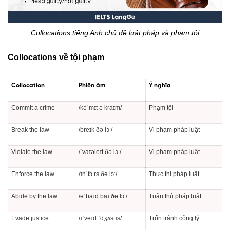
Collocations tiếng Anh chủ đề luật pháp và phạm tội
Collocations về tội phạm
Collocation
Phiên âm
Ý nghĩa
Commit a crime
/kəˈmɪt ə kraɪm/
Phạm tội
Break the law
/breɪk ðə lɔː/
Vi phạm pháp luật
Violate the law
/ˈvaɪəleɪt ðə lɔː/
Vi phạm pháp luật
Enforce the law
/ɪnˈfɔːrs ðə lɔː/
Thực thi pháp luật
Abide by the law
/əˈbaɪd baɪ ðə lɔː/
Tuân thủ pháp luật
Evade justice
/ɪˈveɪd ˈdʒʌstɪs/
Trốn tránh công lý