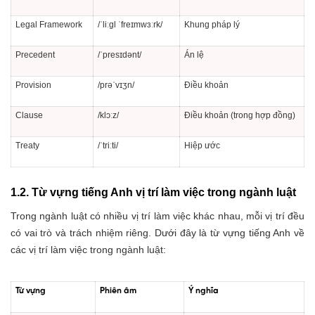
Legal Framework
/ˈliːɡl ˈfreɪmwɜːrk/
Khung pháp lý
Precedent
/ˈpresɪdənt/
Án lệ
Provision
/prəˈvɪʒn/
Điều khoản
Clause
/klɔːz/
Điều khoản (trong hợp đồng)
Treaty
/ˈtriːti/
Hiệp ước
1.2. Từ vựng tiếng Anh vị trí làm việc trong ngành luật
Trong ngành luật có nhiều vị trí làm việc khác nhau, mỗi vị trí đều
có vai trò và trách nhiệm riêng. Dưới đây là từ vựng tiếng Anh về
các vị trí làm việc trong ngành luật:
Từ vựng
Phiên âm
Ý nghĩa