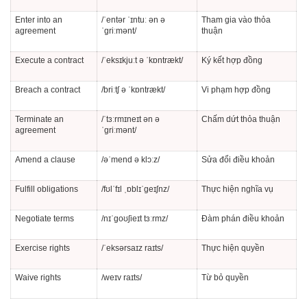
Enter into an
/ˈentər ˈɪntuː ən ə
Tham gia vào thỏa
agreement
ˈɡriːmənt/
thuận
Execute a contract
/ˈeksɪkjuːt ə ˈkɒntrækt/
Ký kết hợp đồng
Breach a contract
/briːtʃ ə ˈkɒntrækt/
Vi phạm hợp đồng
Terminate an
/ˈtɜːrmɪneɪt ən ə
Chấm dứt thỏa thuận
agreement
ˈɡriːmənt/
Amend a clause
/əˈmend ə klɔːz/
Sửa đổi điều khoản
Fulfill obligations
/fʊlˈfɪl ˌɒblɪˈɡeɪʃnz/
Thực hiện nghĩa vụ
Negotiate terms
/nɪˈɡoʊʃieɪt tɜːrmz/
Đàm phán điều khoản
Exercise rights
/ˈeksərsaɪz raɪts/
Thực hiện quyền
Waive rights
/weɪv raɪts/
Từ bỏ quyền