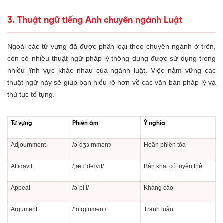
3. Thuật ngữ tiếng Anh chuyên ngành Luật
Ngoài các từ vựng đã được phân loại theo chuyên ngành ở trên,
còn có nhiều thuật ngữ pháp lý thông dụng được sử dụng trong
nhiều lĩnh vực khác nhau của ngành luật. Việc nắm vững các
thuật ngữ này sẽ giúp bạn hiểu rõ hơn về các văn bản pháp lý và
thủ tục tố tụng.
Từ vựng
Phiên âm
Ý nghĩa
Adjournment
/əˈdʒɜːrnmənt/
Hoãn phiên tòa
Affidavit
/ˌæfɪˈdeɪvɪt/
Bản khai có tuyên thệ
Appeal
/əˈpiːl/
Kháng cáo
Argument
/ˈɑːrɡjumənt/
Tranh luận