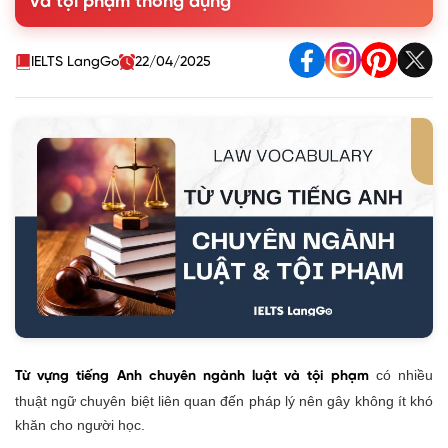
và tội phạm thông dụng
1.3. Từ vựng tiếng Anh về các cơ quan pháp luật
1.4. Từ vựng tiếng Anh về tội phạm
2. Từ vựng tiếng Anh chuyên ngành luật chuyên sâu
IELTS LangGo
22/04/2025
3. Thuật ngữ tiếng Anh chuyên ngành Luật
4. Collocations tiếng Anh chuyên ngành Luật
5. Mẫu câu giao tiếp Tiếng Anh chuyên ngành luật
6. Gợi ý cách học từ vựng tiếng Anh chuyên ngành luật
có nhiều
Từ vựng tiếng Anh chuyên ngành luật và tội phạm
thuật ngữ chuyên biệt liên quan đến pháp lý nên gây không ít khó
khăn cho người học.