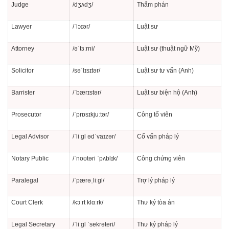
Judge
/dʒʌdʒ/
Thẩm phán
Lawyer
/ˈlɔɪər/
Luật sư
Attorney
/əˈtɜːrni/
Luật sư (thuật ngữ Mỹ)
Solicitor
/səˈlɪsɪtər/
Luật sư tư vấn (Anh)
Barrister
/ˈbærɪstər/
Luật sư biện hộ (Anh)
Prosecutor
/ˈprɒsɪkjuːtər/
Công tố viên
Legal Advisor
/ˈliːɡl ədˈvaɪzər/
Cố vấn pháp lý
Notary Public
/ˈnoʊtəri ˈpʌblɪk/
Công chứng viên
Paralegal
/ˈpærəˌliːɡl/
Trợ lý pháp lý
Court Clerk
/kɔːrt klɑːrk/
Thư ký tòa án
Legal Secretary
/ˈliːɡl ˈsekrəteri/
Thư ký pháp lý