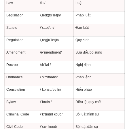
Law
/lɔː/
Luật
Legislation
/ˌledʒɪsˈleɪʃn/
Pháp luật
Statute
/ˈstætʃuːt/
Đạo luật
Regulation
/ˌreɡjuˈleɪʃn/
Quy định
Amendment
/əˈmendmənt/
Sửa đổi, bổ sung
Decree
/dɪˈkriː/
Nghị định
Ordinance
/ˈɔːrdɪnəns/
Pháp lệnh
Constitution
/ˌkɒnstɪˈtjuːʃn/
Hiến pháp
Bylaw
/ˈbaɪlɔː/
Điều lệ, quy chế
Criminal Code
/ˈkrɪmɪnl koʊd/
Bộ luật hình sự
Civil Code
/ˈsɪvl koʊd/
Bộ luật dân sự