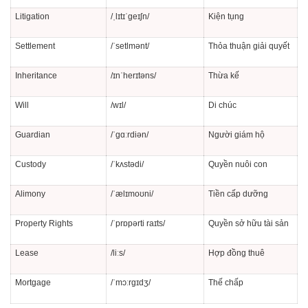
Litigation
/ˌlɪtɪˈɡeɪʃn/
Kiện tụng
Settlement
/ˈsetlmənt/
Thỏa thuận giải quyết
Inheritance
/ɪnˈherɪtəns/
Thừa kế
Will
/wɪl/
Di chúc
Guardian
/ˈɡɑːrdiən/
Người giám hộ
Custody
/ˈkʌstədi/
Quyền nuôi con
Alimony
/ˈælɪmoʊni/
Tiền cấp dưỡng
Property Rights
/ˈprɒpərti raɪts/
Quyền sở hữu tài sản
Lease
/liːs/
Hợp đồng thuê
Mortgage
/ˈmɔːrɡɪdʒ/
Thế chấp