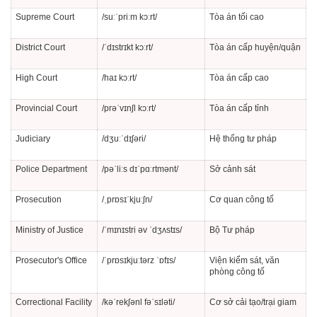
Supreme Court
/suːˈpriːm kɔːrt/
Tòa án tối cao
District Court
/ˈdɪstrɪkt kɔːrt/
Tòa án cấp huyện/quận
High Court
/haɪ kɔːrt/
Tòa án cấp cao
Provincial Court
/prəˈvɪnʃl kɔːrt/
Tòa án cấp tỉnh
Judiciary
/dʒuːˈdɪʃəri/
Hệ thống tư pháp
Police Department
/pəˈliːs dɪˈpɑːrtmənt/
Sở cảnh sát
Prosecution
/ˌprɒsɪˈkjuːʃn/
Cơ quan công tố
Ministry of Justice
/ˈmɪnɪstri əv ˈdʒʌstɪs/
Bộ Tư pháp
Prosecutor's Office
/ˈprɒsɪkjuːtərz ˈɒfɪs/
Viện kiểm sát, văn
phòng công tố
Correctional Facility
/kəˈrekʃənl fəˈsɪləti/
Cơ sở cải tạo/trại giam