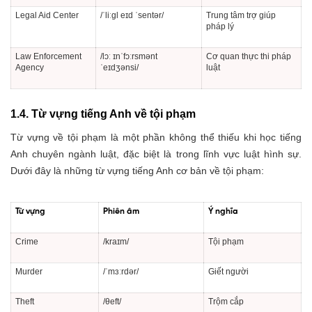
Legal Aid Center
/ˈliːɡl eɪd ˈsentər/
Trung tâm trợ giúp
pháp lý
Law Enforcement
/lɔː ɪnˈfɔːrsmənt
Cơ quan thực thi pháp
Agency
ˈeɪdʒənsi/
luật
1.4. Từ vựng tiếng Anh về tội phạm
Từ vựng về tội phạm là một phần không thể thiếu khi học tiếng
Anh chuyên ngành luật, đặc biệt là trong lĩnh vực luật hình sự.
Dưới đây là những từ vựng tiếng Anh cơ bản về tội phạm:
Từ vựng
Phiên âm
Ý nghĩa
Crime
/kraɪm/
Tội phạm
Murder
/ˈmɜːrdər/
Giết người
Theft
/θeft/
Trộm cắp