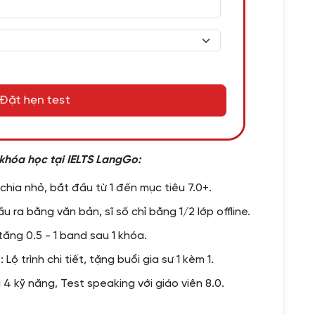
Đặt hẹn test
 khóa học tại IELTS LangGo:
h chia nhỏ, bắt đầu từ 1 đến mục tiêu 7.0+.
u ra bằng văn bản, sĩ số chỉ bằng 1/2 lớp offline.
tăng 0.5 - 1 band sau 1 khóa.
2
: Lộ trình chi tiết, tặng buổi gia sư 1 kèm 1.
4 kỹ năng, Test speaking với giáo viên 8.0.