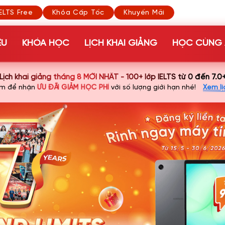
ELTS Free
Khóa Cấp Tốc
Khuyến Mãi
ỆU
KHÓA HỌC
LỊCH KHAI GIẢNG
HỌC CÙNG 
Lịch khai giảng tháng 8 MỚI NHẤT - 100+ lớp IELTS từ 0 đến 7.0
ƯU ĐÃI GIẢM HỌC PHÍ
ớm để nhận
với số lượng giới hạn nhé!
Xem lị