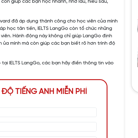
 còn giúp các bạn học nhanh, nhớ lâu, hiểu sâu,
vard đã áp dụng thành công cho học viên của mình
áp học tân tiến, IELTS LangGo còn tổ chức những
c viên. Hành động này không chỉ giúp LangGo định
ên ủa mình mà còn giúp các bạn biết rõ hơn trình độ
 tại IELTS LangGo, các bạn hãy điền thông tin vào
 ĐỘ TIẾNG ANH MIỄN PHÍ