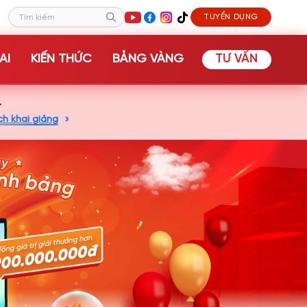
TUYỂN DỤNG
Tìm kiếm
AI
KIẾN THỨC
BẢNG VÀNG
TƯ VẤN
+
ch khai giảng