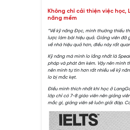
Không chỉ cải thiện việc học,
năng mềm
“
Về kỹ năng
Đ
ọc, mình thường thiếu t
lược làm bài hiệu quả. Giảng viên đã g
về nhà hiệu quả hơn, điều này rất quan
Kỹ năng mà mình lo lắng nhất là Speaki
pháp và phát âm kém. Vậy nên mình th
nên mình tự tin hơn rất nhiều về kỹ nă
lo bị mắc kẹt.
Điều mình thích nhất khi học ở LangGo
lớp chỉ có 7-8 giáo viên nên giảng viê
mắc gì, giảng viên sẽ luôn giải đáp. C