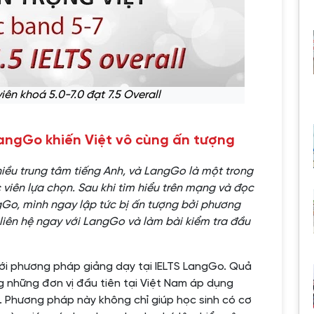
iên khoá 5.0-7.0 đạt 7.5 Overall
angGo khiến Việt vô cùng ấn tượng
hiều trung tâm tiếng Anh, và LangGo là một trong
 viên lựa chọn. Sau khi tìm hiểu trên mạng và đọc
Go, mình ngay lập tức bị ấn tượng bởi phương
liên hệ ngay với LangGo và làm bài kiểm tra đầu
với phương pháp giảng dạy tại IELTS LangGo. Quả
g những đơn vị đầu tiên tại Việt Nam áp dụng
 Phương pháp này không chỉ giúp học sinh có cơ