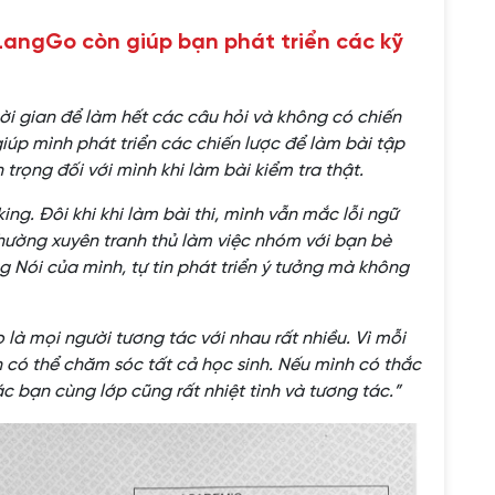
 LangGo còn giúp bạn phát triển các kỹ
hời gian để làm hết các câu hỏi và không có chiến
iúp mình phát triển các chiến lược để làm bài tập
 trọng đối với mình khi làm bài kiểm tra thật.
ng. Đôi khi khi làm bài thi, mình vẫn mắc lỗi ngữ
ường xuyên tranh thủ làm việc nhóm với bạn bè
ng Nói của mình, tự tin phát triển ý tưởng mà không
 là mọi người tương tác với nhau rất nhiều. Vì mỗi
n có thể chăm sóc tất cả học sinh. Nếu mình có thắc
ác bạn cùng lớp cũng rất nhiệt tình và tương tác.
”