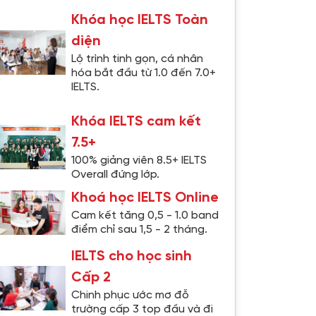
Khóa học IELTS Toàn
diện
Lộ trình tinh gọn, cá nhân
hóa bắt đầu từ 1.0 đến 7.0+
IELTS.
Khóa IELTS cam kết
7.5+
100% giảng viên 8.5+ IELTS
Overall đứng lớp.
Khoá học IELTS Online
Cam kết tăng 0,5 - 1.0 band
điểm chỉ sau 1,5 - 2 tháng.
IELTS cho học sinh
Cấp 2
Chinh phục ước mơ đỗ
trường cấp 3 top đầu và đi