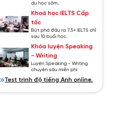
du học sớm.
Khoá học IELTS Cấp
tốc
Bứt phá đầu ra 7.5+ IELTS chỉ
sau 10 buổi học.
Khóa luyện Speaking
- Writing
Luyện Speaking - Writing
chuyên sâu miễn phí
Test trình độ tiếng Anh online.