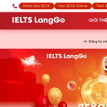
Khóa Học IELTS
Học IELTS Online
Test I
GIỚI THI
📣
Đăng ký s