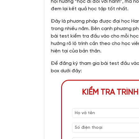
hội hương “học đi đôi với hành”, mà nó
đem lại kết quả học tập tốt nhất.
Đây là phương pháp được đại học Har
trong nhiều năm. Bên cạnh phương ph
bài test kiểm tra đầu vào cho mỗi họ
hướng rõ lộ trình cần theo cho học vi
hiện tại của bản thân.
Để đăng ký tham gia bài test đầu vào
box dưới đây:
KIỂM TRA TRÌNH