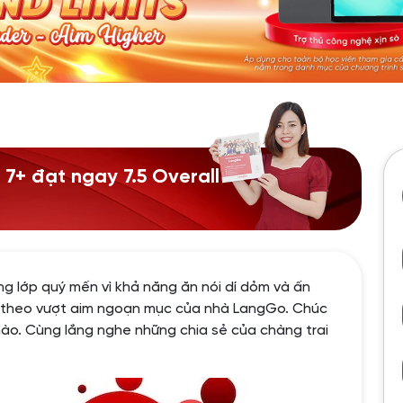
 7+ đạt ngay 7.5 Overall
g lớp quý mến vì khả năng ăn nói dí dỏm và ấn
ếp theo vượt aim ngoạn mục của nhà LangGo. Chúc
ào. Cùng lắng nghe những chia sẻ của chàng trai