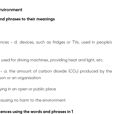
nvironment
and phrases to their meanings
nces - d. devices, such as fridges or TVs, used in people's
 used for driving machines, providing heat and light, etc.
 - a. the amount of carbon dioxide (CO₂) produced by the
rson or an organisation
 lying in an open or public place
 causing no harm to the environment
ences using the words and phrases in 1