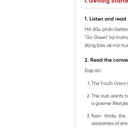
I. Getting Star
1. Listen and read
Mở đầu phần Getting
"Go Green" tại trườn
động bảo vệ môi trư
2. Read the conve
Đáp án:
The Youth Union 
The club wants t
a greener lifestyle
Nam thinks the c
awareness of envi