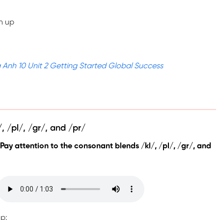
n up
 Anh 10 Unit 2 Getting Started Global Success
, /pl/, /gr/, and /pr/
 Pay attention to the consonant blends /kl/, /pl/, /gr/, and
p: