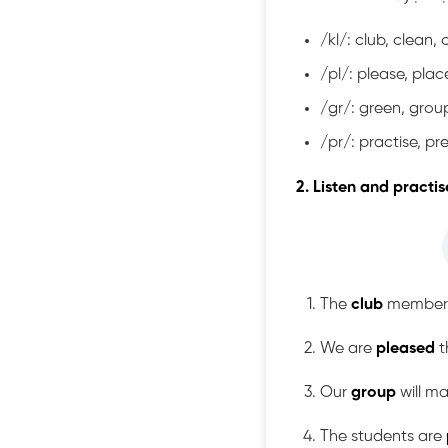
/kl/: club, clean, 
/pl/: please, plac
/gr/: green, grou
/pr/: practise, pr
2. Listen and practi
The
club
membe
We are
pleased
t
Our
group
will m
The students are