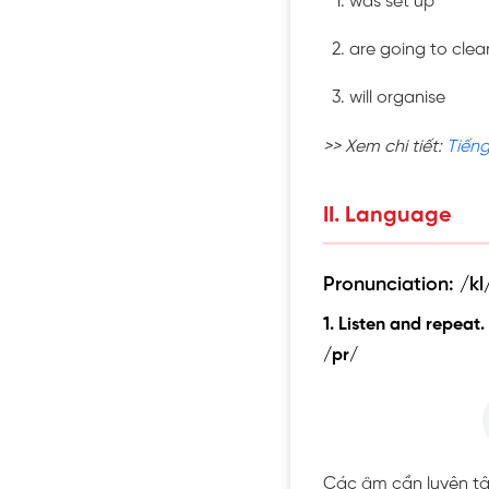
was set up
are going to clea
will organise
>> Xem chi tiết:
Tiếng
II. Language
Pronunciation: /kl/
1. Listen and repeat.
/pr/
Các âm cần luyện tậ