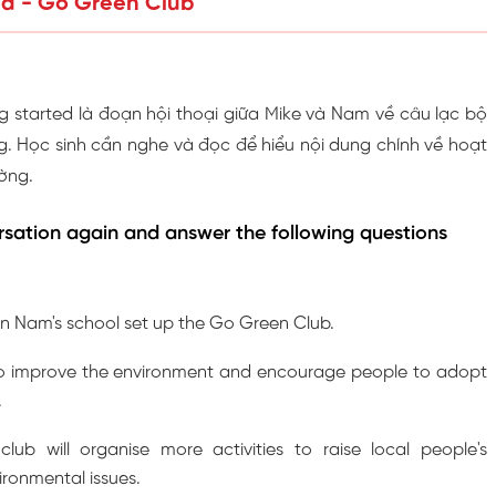
ted - Go Green Club
 started là đoạn hội thoại giữa Mike và Nam về câu lạc bộ
g. Học sinh cần nghe và đọc để hiểu nội dung chính về hoạt
ờng.
rsation again and answer the following questions
in Nam's school set up the Go Green Club.
o improve the environment and encourage people to adopt
.
lub will organise more activities to raise local people's
ronmental issues.