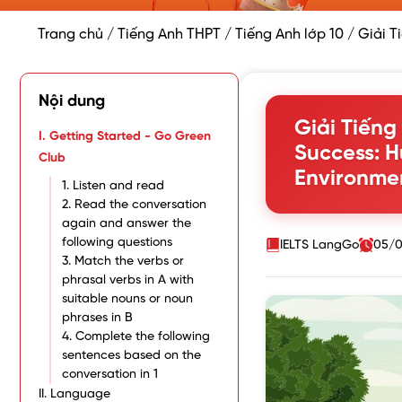
Trang chủ
/
Tiếng Anh THPT
/
Tiếng Anh lớp 10
/
Giải T
Nội dung
Giải Tiếng
I. Getting Started - Go Green
Success: 
Club
Environme
1. Listen and read
2. Read the conversation
again and answer the
following questions
IELTS LangGo
05/0
3. Match the verbs or
phrasal verbs in A with
suitable nouns or noun
phrases in B
4. Complete the following
sentences based on the
conversation in 1
II. Language