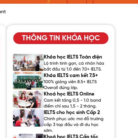
ent
THÔNG TIN KHÓA HỌC
Khóa học IELTS Toàn diện
Lộ trình tinh gọn, cá nhân hóa
bắt đầu từ 1.0 đến 7.0+ IELTS.
Khóa IELTS cam kết 7.5+
100% giảng viên 8.5+ IELTS
Overall đứng lớp.
Khoá học IELTS Online
Cam kết tăng 0,5 - 1.0 band
điểm chỉ sau 1,5 - 2 tháng.
IELTS cho học sinh Cấp 2
Chinh phục ước mơ đỗ trường
cấp 3 top đầu và đi du học
sớm.
Khoá học IELTS Cấp tốc