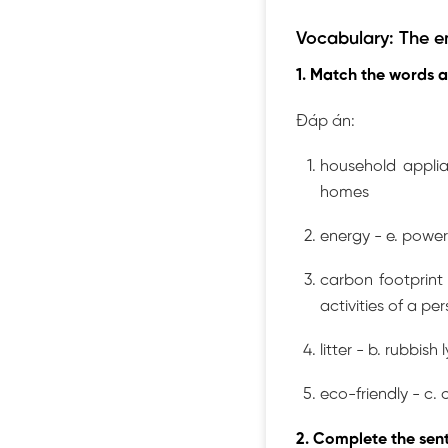
Vocabulary: The e
1. Match the words 
Đáp án:
household applia
homes
energy - e. power
carbon footprint
activities of a pe
litter - b. rubbish
eco-friendly - c.
2. Complete the sent