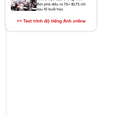
Bứt phá đầu ra 7.5+ IELTS chỉ
sau 10 buổi học.
>> Test trình độ tiếng Anh online