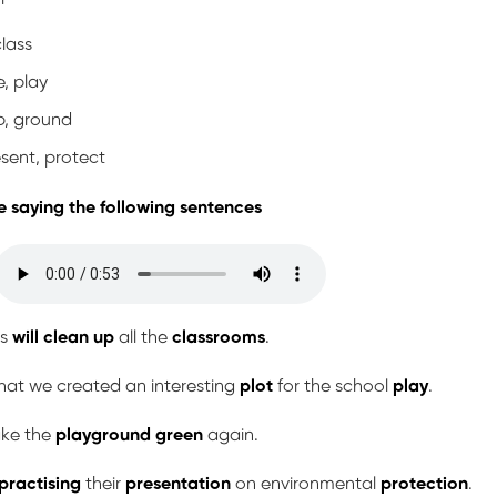
class
e, play
p, ground
esent, protect
se saying the following sentences
rs
will clean up
all the
classrooms
.
hat we created an interesting
plot
for the school
play
.
ake the
playground
green
again.
practising
their
presentation
on environmental
protection
.