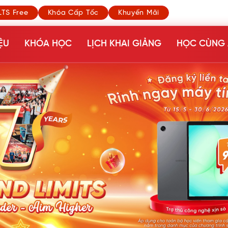
LTS Free
Khóa Cấp Tốc
Khuyến Mãi
ỆU
KHÓA HỌC
LỊCH KHAI GIẢNG
HỌC CÙNG 