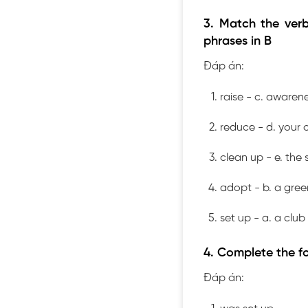
3. Match the verb
phrases in B
Đáp án:
raise - c. awaren
reduce - d. your 
clean up - e. the
adopt - b. a green
set up - a. a club
4. Complete the f
Đáp án: