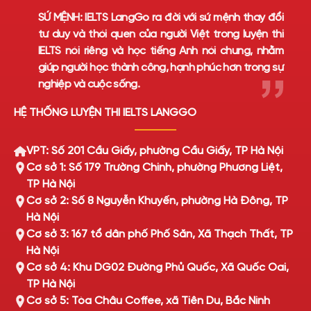
SỨ MỆNH:
IELTS LangGo ra đời với sứ mệnh thay đổi
tư duy và thói quen của người Việt trong luyện thi
IELTS nói riêng và học tiếng Anh nói chung, nhằm
giúp người học thành công, hạnh phúc hơn trong sự
nghiệp và cuộc sống.
HỆ THỐNG LUYỆN THI IELTS LANGGO
VPT: Số 201 Cầu Giấy, phường Cầu Giấy, TP Hà Nội
Cơ sở 1: Số 179 Trường Chinh, phường Phương Liệt,
TP Hà Nội
Cơ sở 2: Số 8 Nguyễn Khuyến, phường Hà Đông, TP
Hà Nội
Cơ sở 3: 167 tổ dân phố Phố Săn, Xã Thạch Thất, TP
Hà Nội
Cơ sở 4: Khu DG02 Đường Phủ Quốc, Xã Quốc Oai,
TP Hà Nội
Cơ sở 5: Tòa Châu Coffee, xã Tiên Du, Bắc Ninh