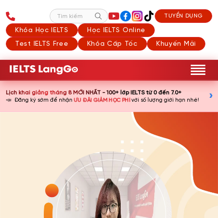
TUYỂN DỤNG
Tìm kiếm
Khóa Học IELTS
Học IELTS Online
Test IELTS Free
Khóa Cấp Tốc
Khuyến Mãi
Lịch khai giảng tháng 8 MỚI NHẤT - 100+ lớp IELTS từ 0 đến 7.0+
›
📣
ƯU ĐÃI GIẢM HỌC PHÍ
Đăng ký sớm để nhận
với số lượng giới hạn nhé!