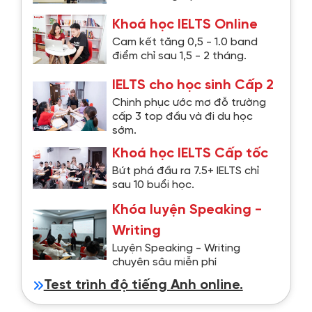
Khoá học IELTS Online
Cam kết tăng 0,5 - 1.0 band
điểm chỉ sau 1,5 - 2 tháng.
IELTS cho học sinh Cấp 2
Chinh phục ước mơ đỗ trường
cấp 3 top đầu và đi du học
sớm.
Khoá học IELTS Cấp tốc
Bứt phá đầu ra 7.5+ IELTS chỉ
sau 10 buổi học.
Khóa luyện Speaking -
Writing
Luyện Speaking - Writing
chuyên sâu miễn phí
Test trình độ tiếng Anh online.