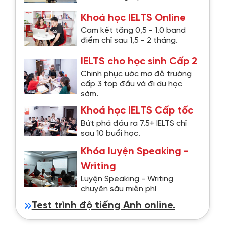
Khoá học IELTS Online
Cam kết tăng 0,5 - 1.0 band
điểm chỉ sau 1,5 - 2 tháng.
IELTS cho học sinh Cấp 2
Chinh phục ước mơ đỗ trường
cấp 3 top đầu và đi du học
sớm.
Khoá học IELTS Cấp tốc
Bứt phá đầu ra 7.5+ IELTS chỉ
sau 10 buổi học.
Khóa luyện Speaking -
Writing
Luyện Speaking - Writing
chuyên sâu miễn phí
Test trình độ tiếng Anh online.