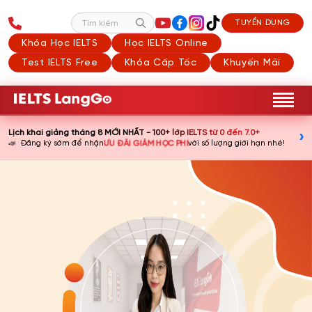
TUYỂN DỤNG
Tìm kiếm
Khóa Học IELTS
Học IELTS Online
Test IELTS Free
Khóa Cấp Tốc
Khuyến Mãi
Lịch khai giảng tháng 8 MỚI NHẤT - 100+ lớp IELTS từ 0 đến 7.0+
›
📣
ƯU ĐÃI GIẢM HỌC PHÍ
Đăng ký sớm để nhận
với số lượng giới hạn nhé!