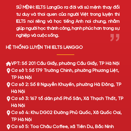
SỨ MỆNH:
IELTS LangGo ra đời với sứ mệnh thay đổi
tư duy và thói quen của người Việt trong luyện thi
IELTS nói riêng và học tiếng Anh nói chung, nhằm
giúp người học thành công, hạnh phúc hơn trong sự
nghiệp và cuộc sống.
HỆ THỐNG LUYỆN THI IELTS LANGGO
VPT: Số 201 Cầu Giấy, phường Cầu Giấy, TP Hà Nội
Cơ sở 1: Số 179 Trường Chinh, phường Phương Liệt,
TP Hà Nội
Cơ sở 2: Số 8 Nguyễn Khuyến, phường Hà Đông, TP
Hà Nội
Cơ sở 3: 167 tổ dân phố Phố Săn, Xã Thạch Thất, TP
Hà Nội
Cơ sở 4: Khu DG02 Đường Phủ Quốc, Xã Quốc Oai,
TP Hà Nội
Cơ sở 5: Tòa Châu Coffee, xã Tiên Du, Bắc Ninh