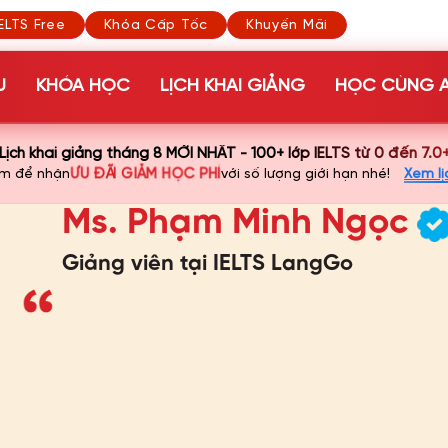
ELTS Free
Khóa Cấp Tốc
Khuyến Mãi
U
KHÓA HỌC
LỊCH KHAI GIẢNG
HỌC CÙNG A
Lịch khai giảng tháng 8 MỚI NHẤT - 100+ lớp IELTS từ 0 đến 7.0
ƯU ĐÃI GIẢM HỌC PHÍ
ớm để nhận
với số lượng giới hạn nhé!
Xem lị
Ms. Phạm Minh Ngọc
Giảng viên tại IELTS LangGo