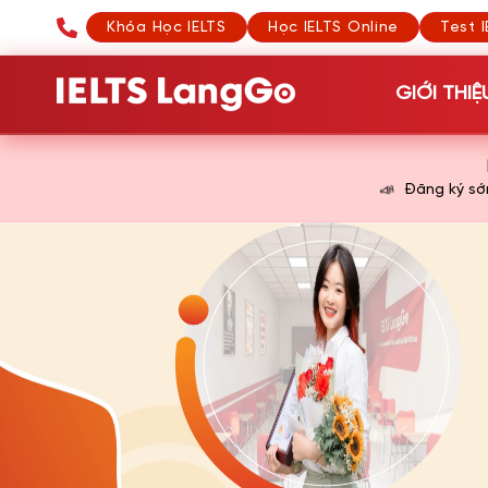
Khóa Học IELTS
Học IELTS Online
Test I
GIỚI THIỆ
📣
Đăng ký s