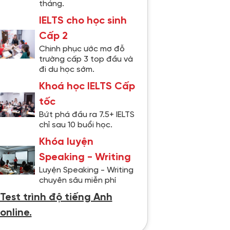
tháng.
IELTS cho học sinh
Cấp 2
Chinh phục ước mơ đỗ
trường cấp 3 top đầu và
đi du học sớm.
Khoá học IELTS Cấp
tốc
Bứt phá đầu ra 7.5+ IELTS
chỉ sau 10 buổi học.
Khóa luyện
Speaking - Writing
Luyện Speaking - Writing
chuyên sâu miễn phí
Test trình độ tiếng Anh
online.