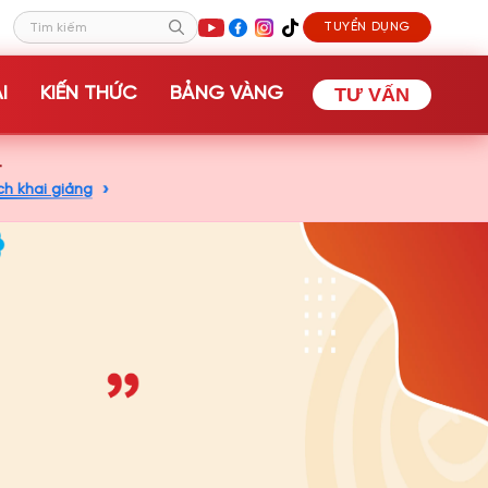
TUYỂN DỤNG
Tìm kiếm
I
KIẾN THỨC
BẢNG VÀNG
TƯ VẤN
+
ch khai giảng