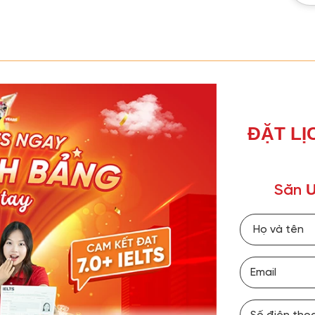
ĐẶT LỊ
Ư
Săn