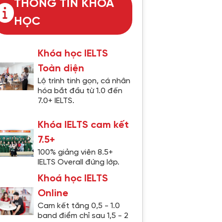
THÔNG TIN KHÓA
HỌC
Khóa học IELTS
Toàn diện
Lộ trình tinh gọn, cá nhân
hóa bắt đầu từ 1.0 đến
7.0+ IELTS.
Khóa IELTS cam kết
7.5+
100% giảng viên 8.5+
IELTS Overall đứng lớp.
Khoá học IELTS
Online
Cam kết tăng 0,5 - 1.0
band điểm chỉ sau 1,5 - 2