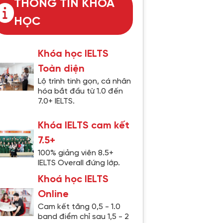
THÔNG TIN KHÓA
HỌC
Khóa học IELTS
Toàn diện
Lộ trình tinh gọn, cá nhân
hóa bắt đầu từ 1.0 đến
7.0+ IELTS.
Khóa IELTS cam kết
7.5+
100% giảng viên 8.5+
IELTS Overall đứng lớp.
Khoá học IELTS
Online
Cam kết tăng 0,5 - 1.0
band điểm chỉ sau 1,5 - 2