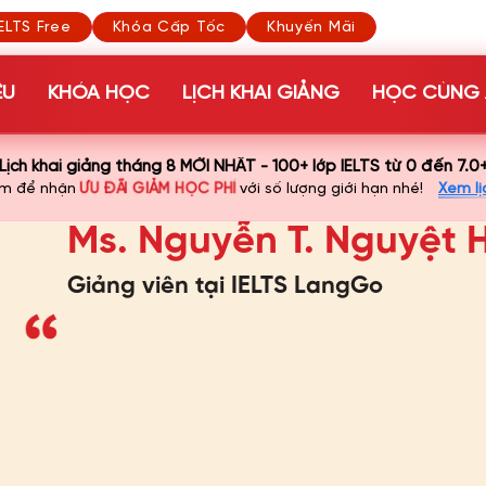
ELTS Free
Khóa Cấp Tốc
Khuyến Mãi
ỆU
KHÓA HỌC
LỊCH KHAI GIẢNG
HỌC CÙNG 
Lịch khai giảng tháng 8 MỚI NHẤT - 100+ lớp IELTS từ 0 đến 7.0
ƯU ĐÃI GIẢM HỌC PHÍ
ớm để nhận
với số lượng giới hạn nhé!
Xem lị
Ms. Nguyễn T. Nguyệt
Giảng viên tại IELTS LangGo