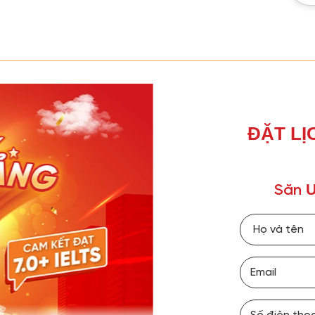
ĐẶT LỊ
Ư
Săn