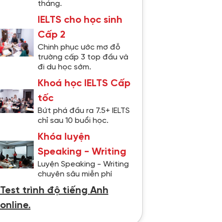
tháng.
IELTS cho học sinh
Cấp 2
Chinh phục ước mơ đỗ
trường cấp 3 top đầu và
đi du học sớm.
Khoá học IELTS Cấp
tốc
Bứt phá đầu ra 7.5+ IELTS
chỉ sau 10 buổi học.
Khóa luyện
Speaking - Writing
Luyện Speaking - Writing
chuyên sâu miễn phí
Test trình độ tiếng Anh
online.