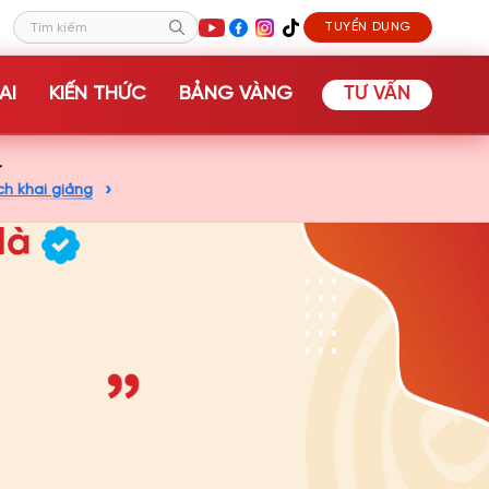
TUYỂN DỤNG
Tìm kiếm
AI
KIẾN THỨC
BẢNG VÀNG
TƯ VẤN
+
ch khai giảng
 Hà