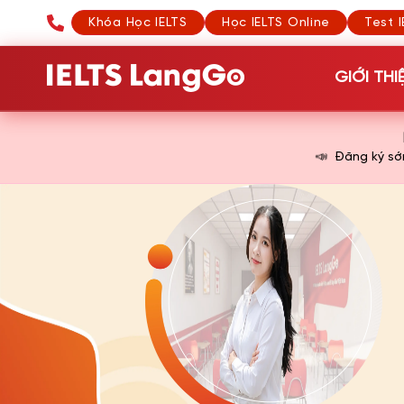
Khóa Học IELTS
Học IELTS Online
Test I
GIỚI THI
📣
Đăng ký s