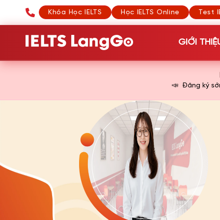
Khóa Học IELTS
Học IELTS Online
Test I
GIỚI THIỆ
📣
Đăng ký s