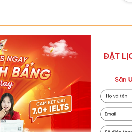
ĐẶT LỊ
Ư
Săn