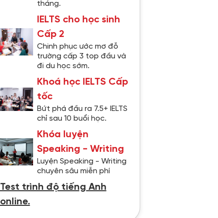
tháng.
IELTS cho học sinh
Cấp 2
Chinh phục ước mơ đỗ
trường cấp 3 top đầu và
đi du học sớm.
Khoá học IELTS Cấp
tốc
Bứt phá đầu ra 7.5+ IELTS
chỉ sau 10 buổi học.
Khóa luyện
Speaking - Writing
Luyện Speaking - Writing
chuyên sâu miễn phí
Test trình độ tiếng Anh
online.