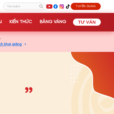
TUYỂN DỤNG
Tìm kiếm
I
KIẾN THỨC
BẢNG VÀNG
TƯ VẤN
+
ch khai giảng