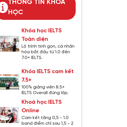
THÔNG TIN KHÓA
HỌC
Khóa học IELTS
Toàn diện
Lộ trình tinh gọn, cá nhân
hóa bắt đầu từ 1.0 đến
7.0+ IELTS.
Khóa IELTS cam kết
7.5+
100% giảng viên 8.5+
IELTS Overall đứng lớp.
Khoá học IELTS
Online
Cam kết tăng 0,5 - 1.0
band điểm chỉ sau 1,5 - 2