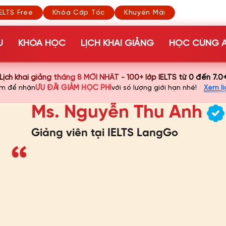
ELTS Free
Khóa Cấp Tốc
Khuyến Mãi
U
KHÓA HỌC
LỊCH KHAI GIẢNG
HỌC CÙNG A
Lịch khai giảng tháng 8 MỚI NHẤT - 100+ lớp IELTS từ 0 đến 7.0
ƯU ĐÃI GIẢM HỌC PHÍ
ớm để nhận
với số lượng giới hạn nhé!
Xem lị
Ms. Nguyễn Thu Anh
Giảng viên tại IELTS LangGo