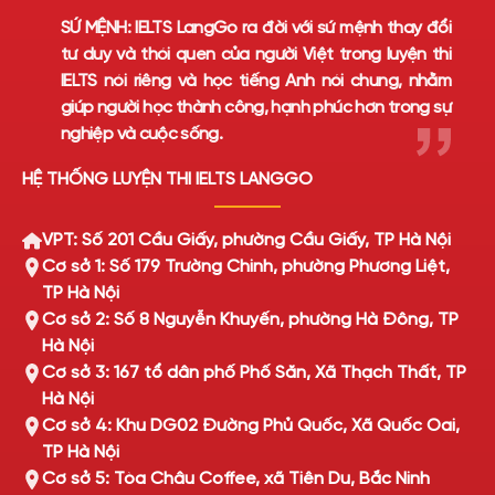
SỨ MỆNH:
IELTS LangGo ra đời với sứ mệnh thay đổi
tư duy và thói quen của người Việt trong luyện thi
IELTS nói riêng và học tiếng Anh nói chung, nhằm
giúp người học thành công, hạnh phúc hơn trong sự
nghiệp và cuộc sống.
HỆ THỐNG LUYỆN THI IELTS LANGGO
VPT: Số 201 Cầu Giấy, phường Cầu Giấy, TP Hà Nội
Cơ sở 1: Số 179 Trường Chinh, phường Phương Liệt,
TP Hà Nội
Cơ sở 2: Số 8 Nguyễn Khuyến, phường Hà Đông, TP
Hà Nội
Cơ sở 3: 167 tổ dân phố Phố Săn, Xã Thạch Thất, TP
Hà Nội
Cơ sở 4: Khu DG02 Đường Phủ Quốc, Xã Quốc Oai,
TP Hà Nội
Cơ sở 5: Tòa Châu Coffee, xã Tiên Du, Bắc Ninh