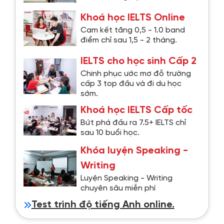
Khoá học IELTS Online
Cam kết tăng 0,5 - 1.0 band
điểm chỉ sau 1,5 - 2 tháng.
IELTS cho học sinh Cấp 2
Chinh phục ước mơ đỗ trường
cấp 3 top đầu và đi du học
sớm.
Khoá học IELTS Cấp tốc
Bứt phá đầu ra 7.5+ IELTS chỉ
sau 10 buổi học.
Khóa luyện Speaking -
Writing
Luyện Speaking - Writing
chuyên sâu miễn phí
Test trình độ tiếng Anh online.