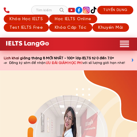
TUYỂN DỤNG
Tìm kiếm
Khóa Học IELTS
Học IELTS Online
Test IELTS Free
Khóa Cấp Tốc
Khuyến Mãi
Lịch khai giảng tháng 8 MỚI NHẤT - 100+ lớp IELTS từ 0 đến 7.0+
›
📣
ƯU ĐÃI GIẢM HỌC PHÍ
Đăng ký sớm để nhận
với số lượng giới hạn nhé!