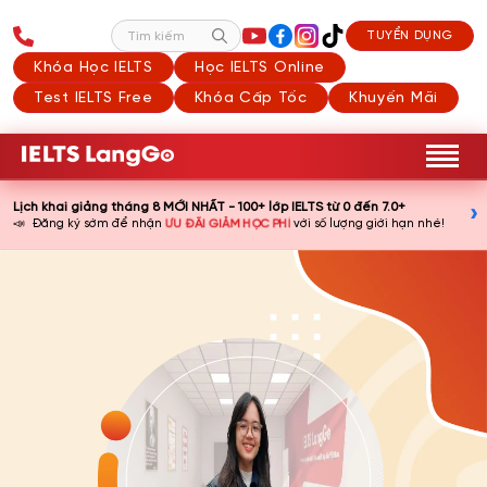
TUYỂN DỤNG
Tìm kiếm
Khóa Học IELTS
Học IELTS Online
Test IELTS Free
Khóa Cấp Tốc
Khuyến Mãi
Lịch khai giảng tháng 8 MỚI NHẤT - 100+ lớp IELTS từ 0 đến 7.0+
›
📣
ƯU ĐÃI GIẢM HỌC PHÍ
Đăng ký sớm để nhận
với số lượng giới hạn nhé!