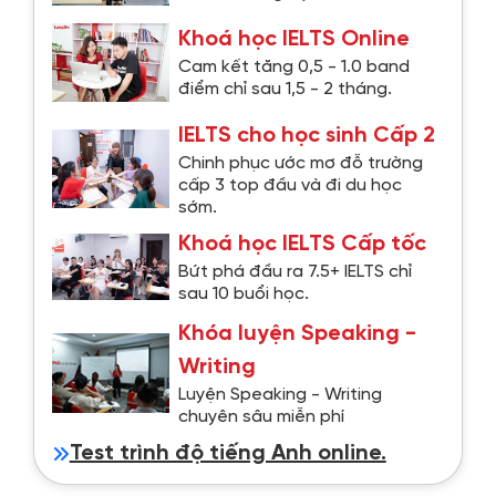
Khoá học IELTS Online
Cam kết tăng 0,5 - 1.0 band
điểm chỉ sau 1,5 - 2 tháng.
IELTS cho học sinh Cấp 2
Chinh phục ước mơ đỗ trường
cấp 3 top đầu và đi du học
sớm.
Khoá học IELTS Cấp tốc
Bứt phá đầu ra 7.5+ IELTS chỉ
sau 10 buổi học.
Khóa luyện Speaking -
Writing
Luyện Speaking - Writing
chuyên sâu miễn phí
Test trình độ tiếng Anh online.