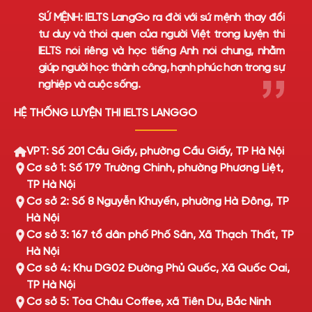
SỨ MỆNH:
IELTS LangGo ra đời với sứ mệnh thay đổi
tư duy và thói quen của người Việt trong luyện thi
IELTS nói riêng và học tiếng Anh nói chung, nhằm
giúp người học thành công, hạnh phúc hơn trong sự
nghiệp và cuộc sống.
HỆ THỐNG LUYỆN THI IELTS LANGGO
VPT: Số 201 Cầu Giấy, phường Cầu Giấy, TP Hà Nội
Cơ sở 1: Số 179 Trường Chinh, phường Phương Liệt,
TP Hà Nội
Cơ sở 2: Số 8 Nguyễn Khuyến, phường Hà Đông, TP
Hà Nội
Cơ sở 3: 167 tổ dân phố Phố Săn, Xã Thạch Thất, TP
Hà Nội
Cơ sở 4: Khu DG02 Đường Phủ Quốc, Xã Quốc Oai,
TP Hà Nội
Cơ sở 5: Tòa Châu Coffee, xã Tiên Du, Bắc Ninh