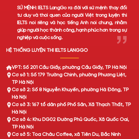
SỨ MỆNH:
IELTS LangGo ra đời với sứ mệnh thay đổi
tư duy và thói quen của người Việt trong luyện thi
IELTS nói riêng và học tiếng Anh nói chung, nhằm
giúp người học thành công, hạnh phúc hơn trong sự
nghiệp và cuộc sống.
HỆ THỐNG LUYỆN THI IELTS LANGGO
VPT: Số 201 Cầu Giấy, phường Cầu Giấy, TP Hà Nội
Cơ sở 1: Số 179 Trường Chinh, phường Phương Liệt,
TP Hà Nội
Cơ sở 2: Số 8 Nguyễn Khuyến, phường Hà Đông, TP
Hà Nội
Cơ sở 3: 167 tổ dân phố Phố Săn, Xã Thạch Thất, TP
Hà Nội
Cơ sở 4: Khu DG02 Đường Phủ Quốc, Xã Quốc Oai,
TP Hà Nội
Cơ sở 5: Tòa Châu Coffee, xã Tiên Du, Bắc Ninh