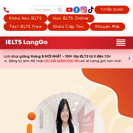
TUYỂN DỤNG
Tìm kiếm
Khóa Học IELTS
Học IELTS Online
Test IELTS Free
Khóa Cấp Tốc
Khuyến Mãi
Lịch khai giảng tháng 8 MỚI NHẤT - 100+ lớp IELTS từ 0 đến 7.0+
›
📣
ƯU ĐÃI GIẢM HỌC PHÍ
Đăng ký sớm để nhận
với số lượng giới hạn nhé!