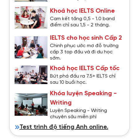
Khoá học IELTS Online
Cam kết tăng 0,5 - 1.0 band
điểm chỉ sau 1,5 - 2 tháng.
IELTS cho học sinh Cấp 2
Chinh phục ước mơ đỗ trường
cấp 3 top đầu và đi du học
sớm.
Khoá học IELTS Cấp tốc
Bứt phá đầu ra 7.5+ IELTS chỉ
sau 10 buổi học.
Khóa luyện Speaking -
Writing
Luyện Speaking - Writing
chuyên sâu miễn phí
Test trình độ tiếng Anh online.