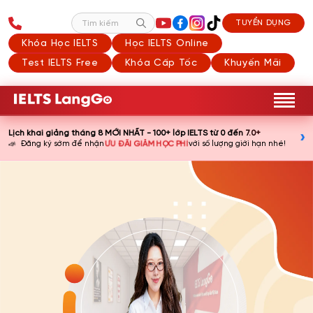
TUYỂN DỤNG
Tìm kiếm
Khóa Học IELTS
Học IELTS Online
Test IELTS Free
Khóa Cấp Tốc
Khuyến Mãi
Lịch khai giảng tháng 8 MỚI NHẤT - 100+ lớp IELTS từ 0 đến 7.0+
›
📣
ƯU ĐÃI GIẢM HỌC PHÍ
Đăng ký sớm để nhận
với số lượng giới hạn nhé!