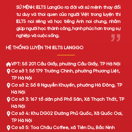
SỨ MỆNH:
IELTS LangGo ra đời với sứ mệnh thay đổi
tư duy và thói quen của người Việt trong luyện thi
IELTS nói riêng và học tiếng Anh nói chung, nhằm
giúp người học thành công, hạnh phúc hơn trong sự
nghiệp và cuộc sống.
HỆ THỐNG LUYỆN THI IELTS LANGGO
VPT: Số 201 Cầu Giấy, phường Cầu Giấy, TP Hà Nội
Cơ sở 1: Số 179 Trường Chinh, phường Phương Liệt,
TP Hà Nội
Cơ sở 2: Số 8 Nguyễn Khuyến, phường Hà Đông, TP
Hà Nội
Cơ sở 3: 167 tổ dân phố Phố Săn, Xã Thạch Thất, TP
Hà Nội
Cơ sở 4: Khu DG02 Đường Phủ Quốc, Xã Quốc Oai,
TP Hà Nội
Cơ sở 5: Tòa Châu Coffee, xã Tiên Du, Bắc Ninh