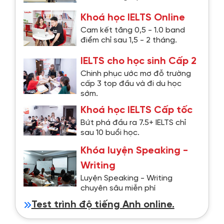
Khoá học IELTS Online
Cam kết tăng 0,5 - 1.0 band
điểm chỉ sau 1,5 - 2 tháng.
IELTS cho học sinh Cấp 2
Chinh phục ước mơ đỗ trường
cấp 3 top đầu và đi du học
sớm.
Khoá học IELTS Cấp tốc
Bứt phá đầu ra 7.5+ IELTS chỉ
sau 10 buổi học.
Khóa luyện Speaking -
Writing
Luyện Speaking - Writing
chuyên sâu miễn phí
Test trình độ tiếng Anh online.