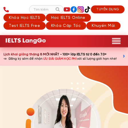
TUYỂN DỤNG
Tìm kiếm
Khóa Học IELTS
Học IELTS Online
Test IELTS Free
Khóa Cấp Tốc
Khuyến Mãi
Lịch khai giảng tháng 8 MỚI NHẤT - 100+ lớp IELTS từ 0 đến 7.0+
›
📣
ƯU ĐÃI GIẢM HỌC PHÍ
Đăng ký sớm để nhận
với số lượng giới hạn nhé!