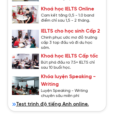
Khoá học IELTS Online
Cam kết tăng 0,5 - 1.0 band
điểm chỉ sau 1,5 - 2 tháng.
IELTS cho học sinh Cấp 2
Chinh phục ước mơ đỗ trường
cấp 3 top đầu và đi du học
sớm.
Khoá học IELTS Cấp tốc
Bứt phá đầu ra 7.5+ IELTS chỉ
sau 10 buổi học.
Khóa luyện Speaking -
Writing
Luyện Speaking - Writing
chuyên sâu miễn phí
Test trình độ tiếng Anh online.