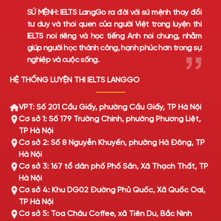
SỨ MỆNH:
IELTS LangGo ra đời với sứ mệnh thay đổi
tư duy và thói quen của người Việt trong luyện thi
IELTS nói riêng và học tiếng Anh nói chung, nhằm
giúp người học thành công, hạnh phúc hơn trong sự
nghiệp và cuộc sống.
HỆ THỐNG LUYỆN THI IELTS LANGGO
VPT: Số 201 Cầu Giấy, phường Cầu Giấy, TP Hà Nội
Cơ sở 1: Số 179 Trường Chinh, phường Phương Liệt,
TP Hà Nội
Cơ sở 2: Số 8 Nguyễn Khuyến, phường Hà Đông, TP
Hà Nội
Cơ sở 3: 167 tổ dân phố Phố Săn, Xã Thạch Thất, TP
Hà Nội
Cơ sở 4: Khu DG02 Đường Phủ Quốc, Xã Quốc Oai,
TP Hà Nội
Cơ sở 5: Tòa Châu Coffee, xã Tiên Du, Bắc Ninh