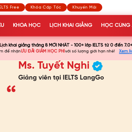
ELTS Free
Khóa Cấp Tốc
Khuyến Mãi
ỆU
KHÓA HỌC
LỊCH KHAI GIẢNG
HỌC CÙNG 
Lịch khai giảng tháng 8 MỚI NHẤT - 100+ lớp IELTS từ 0 đến 7.0
ƯU ĐÃI GIẢM HỌC PHÍ
ớm để nhận
với số lượng giới hạn nhé!
Xem lị
Ms. Tuyết Nghi
Giảng viên tại IELTS LangGo