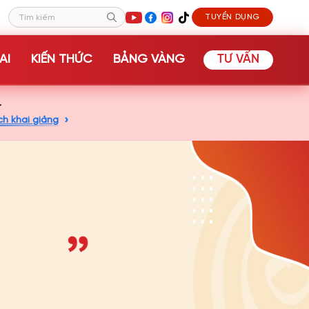
TUYỂN DỤNG
Tìm kiếm
AI
KIẾN THỨC
BẢNG VÀNG
TƯ VẤN
+
ch khai giảng