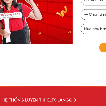
HỆ THỐNG LUYỆN THI IELTS LANGGO