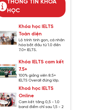
THÔNG TIN KHÓA
HỌC
Khóa học IELTS
Toàn diện
Lộ trình tinh gọn, cá nhân
hóa bắt đầu từ 1.0 đến
7.0+ IELTS.
Khóa IELTS cam kết
7.5+
100% giảng viên 8.5+
IELTS Overall đứng lớp.
Khoá học IELTS
Online
Cam kết tăng 0,5 - 1.0
band điểm chỉ sau 1,5 - 2