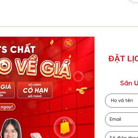
ĐẶT LỊ
Ư
Săn