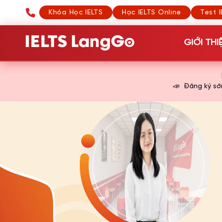
Khóa Học IELTS
Học IELTS Online
Test I
GIỚI THI
📣
Đăng ký s