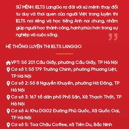
SỨ MỆNH:
IELTS LangGo ra đời với sứ mệnh thay đổi
tư duy và thói quen của người Việt trong luyện thi
IELTS nói riêng và học tiếng Anh nói chung, nhằm
giúp người học thành công, hạnh phúc hơn trong sự
nghiệp và cuộc sống.
HỆ THỐNG LUYỆN THI IELTS LANGGO
VPT: Số 201 Cầu Giấy, phường Cầu Giấy, TP Hà Nội
Cơ sở 1: Số 179 Trường Chinh, phường Phương Liệt,
TP Hà Nội
Cơ sở 2: Số 8 Nguyễn Khuyến, phường Hà Đông, TP
Hà Nội
Cơ sở 3: 167 tổ dân phố Phố Săn, Xã Thạch Thất, TP
Hà Nội
Cơ sở 4: Khu DG02 Đường Phủ Quốc, Xã Quốc Oai,
TP Hà Nội
Cơ sở 5: Tòa Châu Coffee, xã Tiên Du, Bắc Ninh