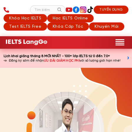
TUYỂN DỤNG
Tìm kiếm
Khóa Học IELTS
Học IELTS Online
Test IELTS Free
Khóa Cấp Tốc
Khuyến Mãi
Lịch khai giảng tháng 8 MỚI NHẤT - 100+ lớp IELTS từ 0 đến 7.0+
›
📣
ƯU ĐÃI GIẢM HỌC PHÍ
Đăng ký sớm để nhận
với số lượng giới hạn nhé!