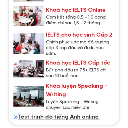
Khoá học IELTS Online
Cam kết tăng 0,5 - 1.0 band
điểm chỉ sau 1,5 - 2 tháng.
IELTS cho học sinh Cấp 2
Chinh phục ước mơ đỗ trường
cấp 3 top đầu và đi du học
sớm.
Khoá học IELTS Cấp tốc
Bứt phá đầu ra 7.5+ IELTS chỉ
sau 10 buổi học.
Khóa luyện Speaking -
Writing
Luyện Speaking - Writing
chuyên sâu miễn phí
Test trình độ tiếng Anh online.