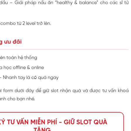
dầu – Giải pháp nấu ăn “healthy & balance” cho các sĩ tử
combo từ 2 level trở lên.
g ưu đãi
rên toàn hệ thống
học offline & online
– Nhanh tay là có quà ngay
 form dưới đây để giữ slot nhận quà và được tư vấn khoá
nh cho bạn nhé.
Ý TƯ VẤN MIỄN PHÍ - GIỮ SLOT QUÀ
TẶNG