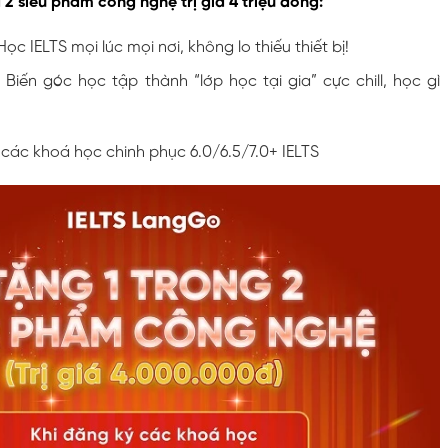
 2 siêu phẩm công nghệ trị giá 4 triệu đồng:
ọc IELTS mọi lúc mọi nơi, không lo thiếu thiết bị!
 Biến góc học tập thành “lớp học tại gia” cực chill, học gì
các khoá học chinh phục 6.0/6.5/7.0+ IELTS