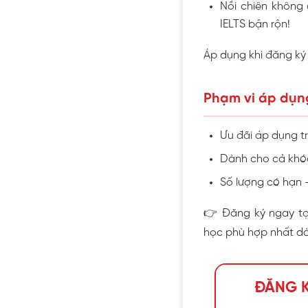
Nồi chiên không 
IELTS bận rộn!
Áp dụng khi đăng ký 
Phạm vi áp dụn
Ưu đãi áp dụng t
Dành cho cả khóa 
Số lượng có hạn 
👉 Đăng ký ngay tại
học phù hợp nhất dà
ĐĂNG K