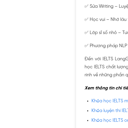
✅ Sửa Writing – Luy
✅ Học vui – Nhớ lâu
✅ Lớp sĩ số nhỏ – Tư
✅ Phương pháp NLP &
Đến với IELTS Lang
học IELTS chất lượn
rinh về những phần 
Xem thông tin chi ti
Khóa học IELTS m
Khóa luyện thi IE
Khóa học IELTS on