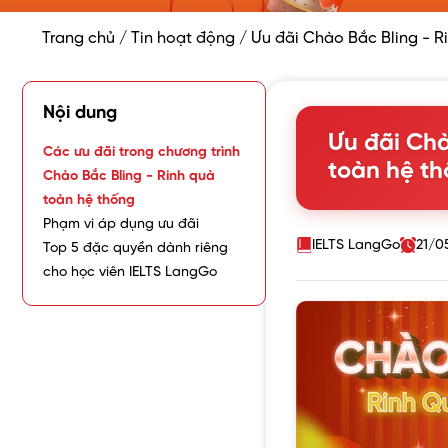
Trang chủ
/
Tin hoạt động
/
Ưu đãi Chào Bắc Bling - R
Nội dung
Ưu đãi Chà
Các ưu đãi trong chương trình
toàn hệ t
Chào Bắc Bling - Rinh quà
toàn hệ thống
Phạm vi áp dụng ưu đãi
IELTS LangGo
21/0
Top 5 đặc quyền dành riêng
cho học viên IELTS LangGo