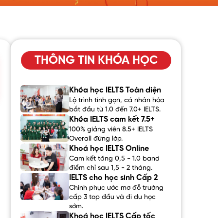
THÔNG TIN KHÓA HỌC
Khóa học IELTS Toàn diện
Lộ trình tinh gọn, cá nhân hóa
bắt đầu từ 1.0 đến 7.0+ IELTS.
Khóa IELTS cam kết 7.5+
100% giảng viên 8.5+ IELTS
Overall đứng lớp.
Khoá học IELTS Online
Cam kết tăng 0,5 - 1.0 band
điểm chỉ sau 1,5 - 2 tháng.
IELTS cho học sinh Cấp 2
Chinh phục ước mơ đỗ trường
cấp 3 top đầu và đi du học
sớm.
Khoá học IELTS Cấp tốc