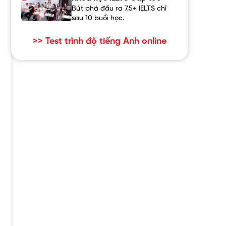
Bứt phá đầu ra 7.5+ IELTS chỉ
sau 10 buổi học.
>> Test trình độ tiếng Anh online