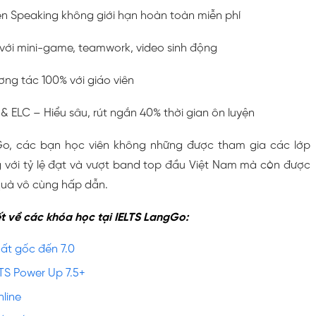
ện Speaking không giới hạn hoàn toàn miễn phí
 với mini-game, teamwork, video sinh động
ơng tác 100% với giáo viên
 ELC – Hiểu sâu, rút ngắn 40% thời gian ôn luyện
Go, các bạn học viên không những được tham gia các lớp
g với tỷ lệ đạt và vượt band top đầu Việt Nam mà còn được
quà vô cùng hấp dẫn.
ết về các khóa học tại IELTS LangGo:
ất gốc đến 7.0
LTS Power Up 7.5+
line