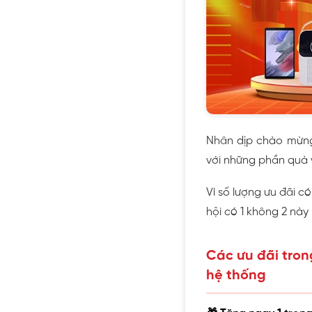
Nhân dịp chào mừng 
với những phần quà v
Vì số lượng ưu đãi c
hội có 1 không 2 này
Các ưu đãi tron
hệ thống