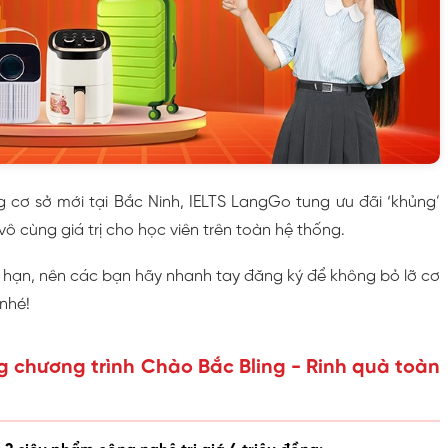
cơ sở mới tại Bắc Ninh, IELTS LangGo tung ưu đãi ‘khủng’
ô cùng giá trị cho học viên trên toàn hệ thống.
ó hạn, nên các bạn hãy nhanh tay đăng ký để không bỏ lỡ cơ
 nhé!
g chương trình Chào Bắc Bling - Rinh quà toàn