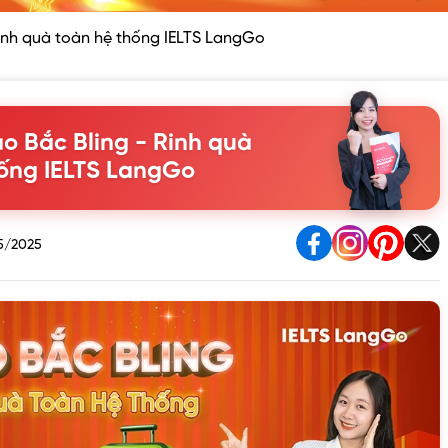
inh quà toàn hệ thống IELTS LangGo
o Bắc Bling - Rinh quà
hống IELTS LangGo
5/2025