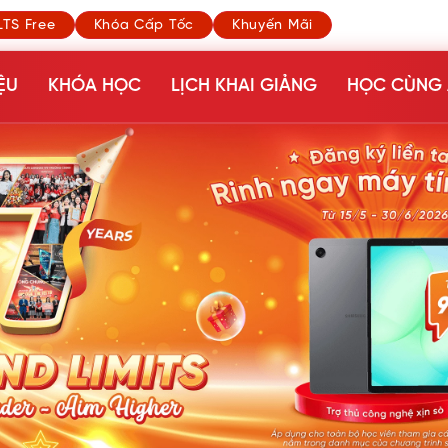
LTS Free
Khóa Cấp Tốc
Khuyến Mãi
ỆU
KHÓA HỌC
LỊCH KHAI GIẢNG
HỌC CÙNG 