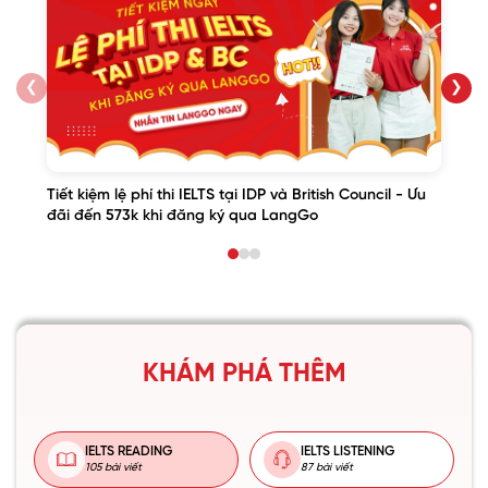
❮
❯
Tiết kiệm lệ phí thi IELTS tại IDP và British Council - Ưu
đãi đến 573k khi đăng ký qua LangGo
KHÁM PHÁ THÊM
IELTS READING
IELTS LISTENING
105 bài viết
87 bài viết