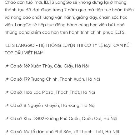
Chào đón tuổi mới, IELTS LangGo sẽ không dừng lại ở những
thành tựu đã đạt được trong 7 năm qua mà tiếp tục hoàn thiện
và nâng cao chất lượng vận hành, giảng dạy, chăm sóc học
viên. LangGo sẽ tiếp tục đồng hành cùng học viên bứt phá
những band điểm cao hơn trên hành trình chinh phục IELTS.
IELTS LANGGO - HỆ THỐNG LUYỆN THI CÓ TỶ LỆ ĐẠT CAM KẾT
TOP ĐẦU VIỆT NAM
📌 Cơ sở: 169 Xuân Thủy, Cầu Giấy, Hà Nội
📌 Cơ sở: 179 Trường Chinh, Thanh Xuân, Hà Nội
📌 Cơ sở: Hòa Lạc Plaza, Thạch Thất, Hà Nội
📌 Cơ sở: 8 Nguyễn Khuyến, Hà Đông, Hà Nội
📌 Cơ sở: Khu DG02 Đường Phủ Quốc, Quốc Oai, Hà Nội
📌 Cơ sở: 167 tổ dân phố Phố Săn, xã Thạch Thất, Hà Nội