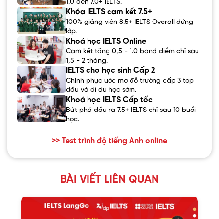
1.0 đến 7.0+ IELTS.
Khóa IELTS cam kết 7.5+
100% giảng viên 8.5+ IELTS Overall đứng
lớp.
Khoá học IELTS Online
Cam kết tăng 0,5 - 1.0 band điểm chỉ sau
1,5 - 2 tháng.
IELTS cho học sinh Cấp 2
Chinh phục ước mơ đỗ trường cấp 3 top
đầu và đi du học sớm.
Khoá học IELTS Cấp tốc
Bứt phá đầu ra 7.5+ IELTS chỉ sau 10 buổi
học.
>> Test trình độ tiếng Anh online
BÀI VIẾT LIÊN QUAN