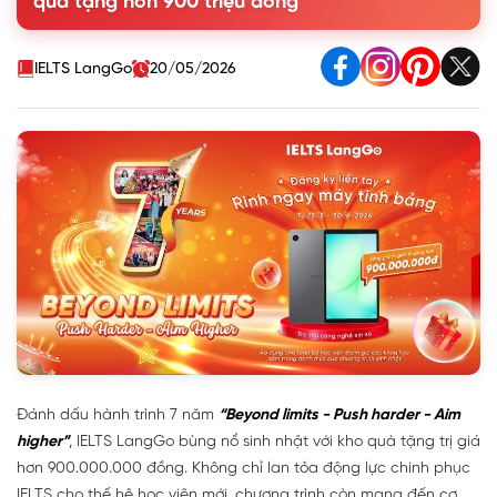
quà tặng hơn 900 triệu đồng
IELTS LangGo
20/05/2026
Đánh dấu hành trình 7 năm
“Beyond limits - Push harder - Aim
higher”
, IELTS LangGo bùng nổ sinh nhật với kho quà tặng trị giá
hơn 900.000.000 đồng. Không chỉ lan tỏa động lực chinh phục
IELTS cho thế hệ học viên mới, chương trình còn mang đến cơ