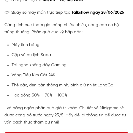
👉 Thời gian dự thi:
30/05 – 25/06/2026
👉 Quay số may mắn trực tiếp tại:
Talkshow ngày 28/06/2026
Càng tích cực tham gia, càng nhiều phiếu, càng cao cơ hội
trúng thưởng. Phần quà cực kỳ hấp dẫn:
Máy tính bảng
Cặp vé du lịch Sapa
Tai nghe không dây Gaming
Vàng Tiểu Kim Cát 24K
Thẻ cào, đèn bàn thông minh, bình giữ nhiệt LangGo
Học bổng 50% – 70% – 100%
...và hàng ngàn phần quà giá trị khác. Chi tiết về Minigame sẽ
được công bố trước ngày 25/5! Hãy để lại thông tin để được tư
vấn cách thức tham dự nhé!