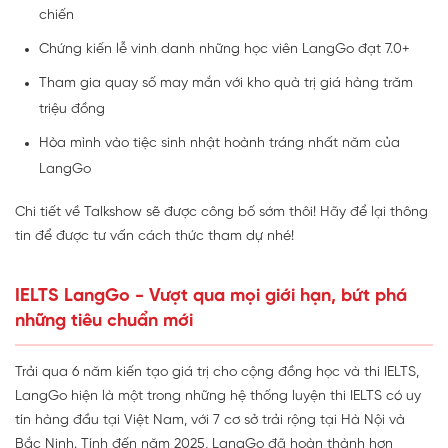
chiến
Chứng kiến lễ vinh danh những học viên LangGo đạt 7.0+
Tham gia quay số may mắn với kho quà trị giá hàng trăm
triệu đồng
Hòa mình vào tiệc sinh nhật hoành tráng nhất năm của
LangGo
Chi tiết về Talkshow sẽ được công bố sớm thôi! Hãy để lại thông
tin để được tư vấn cách thức tham dự nhé!
IELTS LangGo - Vượt qua mọi giới hạn, bứt phá
những tiêu chuẩn mới
Trải qua 6 năm kiến tạo giá trị cho cộng đồng học và thi IELTS,
LangGo hiện là một trong những hệ thống luyện thi IELTS có uy
tín hàng đầu tại Việt Nam, với 7 cơ sở trải rộng tại Hà Nội và
Bắc Ninh. Tính đến năm 2025, LangGo đã hoàn thành hơn