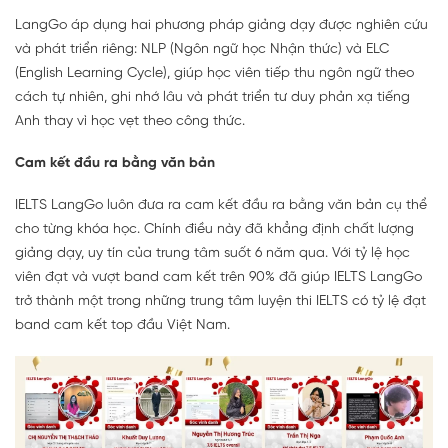
LangGo áp dụng hai phương pháp giảng dạy được nghiên cứu
và phát triển riêng: NLP (Ngôn ngữ học Nhận thức) và ELC
(English Learning Cycle), giúp học viên tiếp thu ngôn ngữ theo
cách tự nhiên, ghi nhớ lâu và phát triển tư duy phản xạ tiếng
Anh thay vì học vẹt theo công thức.
Cam kết đầu ra bằng văn bản
IELTS LangGo luôn đưa ra cam kết đầu ra bằng văn bản cụ thể
cho từng khóa học. Chính điều này đã khẳng định chất lượng
giảng dạy, uy tín của trung tâm suốt 6 năm qua. Với tỷ lệ học
viên đạt và vượt band cam kết trên 90% đã giúp IELTS LangGo
trở thành một trong những trung tâm luyện thi IELTS có tỷ lệ đạt
band cam kết top đầu Việt Nam.