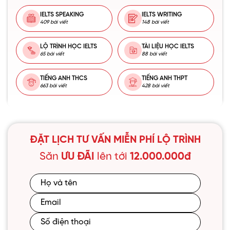
IELTS SPEAKING
IELTS WRITING
409 bài viết
148 bài viết
LỘ TRÌNH HỌC IELTS
TÀI LIỆU HỌC IELTS
65 bài viết
88 bài viết
TIẾNG ANH THCS
TIẾNG ANH THPT
663 bài viết
428 bài viết
ĐẶT LỊCH TƯ VẤN MIỄN PHÍ LỘ TRÌNH
Săn
ƯU ĐÃI
lên tới
12.000.000đ