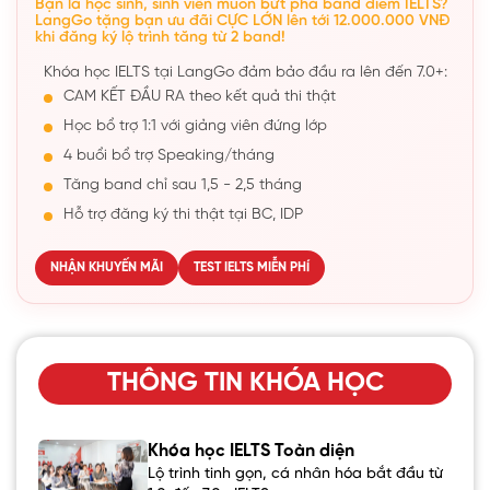
Bạn là học sinh, sinh viên muốn bứt phá band điểm IELTS?
LangGo tặng bạn ưu đãi CỰC LỚN lên tới 12.000.000 VNĐ
khi đăng ký lộ trình tăng từ 2 band!
Khóa học IELTS tại LangGo đảm bảo đầu ra lên đến 7.0+:
CAM KẾT ĐẦU RA theo kết quả thi thật
Học bổ trợ 1:1 với giảng viên đứng lớp
4 buổi bổ trợ Speaking/tháng
Tăng band chỉ sau 1,5 - 2,5 tháng
Hỗ trợ đăng ký thi thật tại BC, IDP
NHẬN KHUYẾN MÃI
TEST IELTS MIỄN PHÍ
THÔNG TIN KHÓA HỌC
Khóa học IELTS Toàn diện
Lộ trình tinh gọn, cá nhân hóa bắt đầu từ