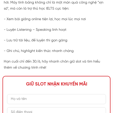
hời. Máy tính bảng không chỉ là một món quà công nghệ “xịn
sò”, mà còn là trợ thủ học IELTS cực tiện:
- Xem bài giảng online tiện lợi, học mọi lúc mọi nơi
- Luyện Listening – Speaking linh hoạt
- Lưu trữ tài liệu, đề luyện thi gọn gàng
- Ghi chú, highlight kiến thức nhanh chóng
Hạn cuối chỉ đến 30/6, hãy nhanh chân giữ slot và tìm hiểu
thêm về chương trình nhé!
GIỮ SLOT NHẬN KHUYẾN MÃI