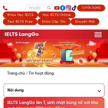
TUYỂN DỤNG
Tìm kiếm
Khóa Học IELTS
Học IELTS Online
Test IELTS Free
Khóa Cấp Tốc
Khuyến Mãi
Trang chủ
/
Tin hoạt động
Nội dung
Hành trình 7 năm Beyond limits - Push harder - Aim higher
IELTS LangGo - Vượt qua mọi giới hạn, bứt phá những tiêu
IELTS LangGo lên 7, sinh nhật bùng nổ với kho
chuẩn mới