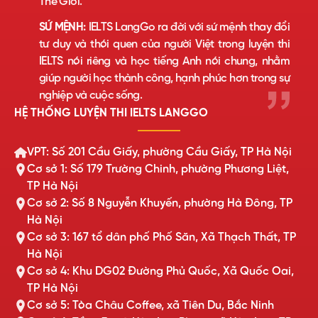
Thế Giới.
SỨ MỆNH:
IELTS LangGo ra đời với sứ mệnh thay đổi
tư duy và thói quen của người Việt trong luyện thi
IELTS nói riêng và học tiếng Anh nói chung, nhằm
giúp người học thành công, hạnh phúc hơn trong sự
nghiệp và cuộc sống.
HỆ THỐNG LUYỆN THI IELTS LANGGO
VPT: Số 201 Cầu Giấy, phường Cầu Giấy, TP Hà Nội
Cơ sở 1: Số 179 Trường Chinh, phường Phương Liệt,
TP Hà Nội
Cơ sở 2: Số 8 Nguyễn Khuyến, phường Hà Đông, TP
Hà Nội
Cơ sở 3: 167 tổ dân phố Phố Săn, Xã Thạch Thất, TP
Hà Nội
Cơ sở 4: Khu DG02 Đường Phủ Quốc, Xã Quốc Oai,
TP Hà Nội
Cơ sở 5: Tòa Châu Coffee, xã Tiên Du, Bắc Ninh