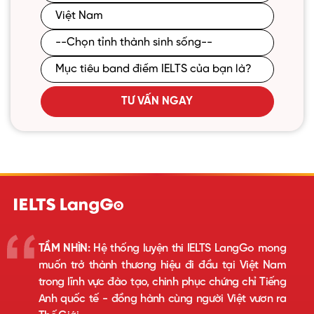
TƯ VẤN NGAY
TẦM NHÌN:
Hệ thống luyện thi IELTS LangGo mong
muốn trở thành thương hiệu đi đầu tại Việt Nam
trong lĩnh vực đào tạo, chinh phục chứng chỉ Tiếng
Anh quốc tế - đồng hành cùng người Việt vươn ra