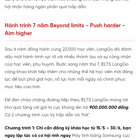
hội nhận hàng ngàn phần quà hấp dẫn.
Hành trình 7 năm Beyond limits - Push harder -
Aim higher
Sau 6 năm đồng hành cùng 23.000 học viên, LangGo đã đánh
dấu một hành trình rực rỡ với nhiều thành tựu và sự công nhận
của học viên, phụ huynh. Bước sang năm thứ 7, IELTS LangGo
càng khao khát tiếp thêm cho những thế hệ học viên mới động
lực để bứt phá giới hạn, nỗ lực hơn mỗi ngày và chinh phục
mục tiêu cao hơn.
Để đón chào chặng đường tiếp theo, IELTS LangGo mang tới
kho quà tặng với giá trị cực khủng lên tới
900.000.000 đồng
.
Có 2 chương trình cực kỳ hấp dẫn và "hời".
Chương trình 1: Chỉ cần đăng ký khóa học từ 15/5 – 30/6, bạn
ngay lập tức có cơ hội rinh ngay
Máy tính bảng Samsung cực