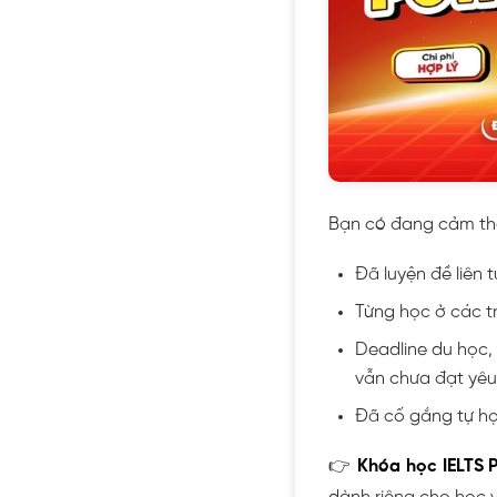
Bạn có đang cảm thấ
Đã luyện đề liên 
Từng học ở các t
Deadline du học
vẫn chưa đạt yêu
Đã cố gắng tự họ
👉
Khóa học IELTS 