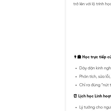
trở lên với lộ trình họ
👨‍🏫 Học trực tiếp c
Dày dặn kinh ngh
Phân tích, sửa lỗ
Chỉ ra đúng “nút
⏰ Lịch học Linh hoạt
Lý tưởng cho ng