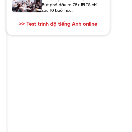
Bứt phá đầu ra 7.5+ IELTS chỉ
sau 10 buổi học.
>> Test trình độ tiếng Anh online