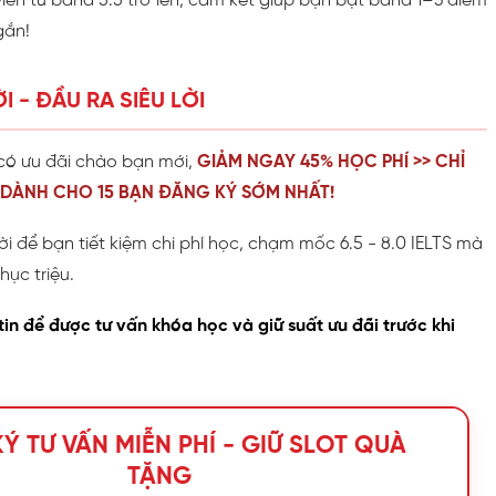
iên từ band 5.5 trở lên, cam kết giúp bạn bật band 1–3 điểm
gắn!
I - ĐẦU RA SIÊU LỜI
có ưu đãi chào bạn mới,
GIẢM NGAY 45% HỌC PHÍ >> CHỈ
 DÀNH CHO 15 BẠN ĐĂNG KÝ SỚM NHẤT!
vời để bạn tiết kiệm chi phí học, chạm mốc 6.5 - 8.0 IELTS mà
ục triệu.
tin để được tư vấn khóa học và giữ suất ưu đãi trước khi
Ý TƯ VẤN MIỄN PHÍ - GIỮ SLOT QUÀ
TẶNG