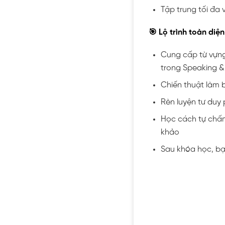
Tập trung tối đa
🎯 Lộ trình toàn diệ
Cung cấp từ vựng
trong Speaking &
Chiến thuật làm b
Rèn luyện tư duy 
Học cách tự chấm 
khảo
Sau khóa học, bạn