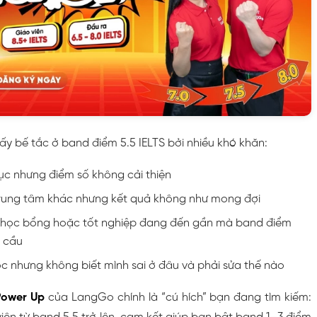
y bế tắc ở band điểm 5.5 IELTS bởi nhiều khó khăn:
tục nhưng điểm số không cải thiện
rung tâm khác nhưng kết quả không như mong đợi
, học bổng hoặc tốt nghiệp đang đến gần mà band điểm
 cầu
c nhưng không biết mình sai ở đâu và phải sửa thế nào
Power Up
của LangGo chính là “cú hích” bạn đang tìm kiếm: