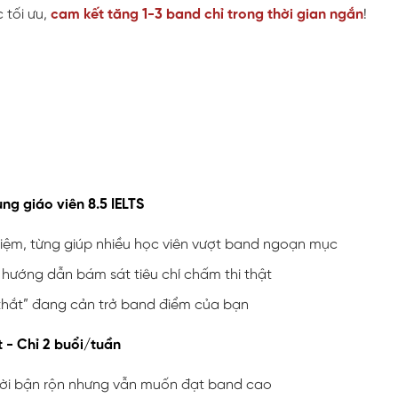
c tối ưu,
cam kết tăng 1-3 band chỉ trong thời gian ngắn
!
ùng giáo viên 8.5 IELTS
iệm, từng giúp nhiều học viên vượt band ngoạn mục
i, hướng dẫn bám sát tiêu chí chấm thi thật
 thắt” đang cản trở band điểm của bạn
 - Chỉ 2 buổi/tuần
ười bận rộn nhưng vẫn muốn đạt band cao