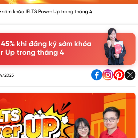
 sớm khóa IELTS Power Up trong tháng 4
45% khi đăng ký sớm khóa
r Up trong tháng 4
4/2025