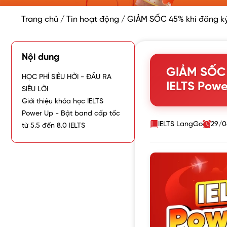
Trang chủ
/
Tin hoạt động
/
GIẢM SỐC 45% khi đăng ký
Nội dung
GIẢM SỐC 
HỌC PHÍ SIÊU HỜI - ĐẦU RA
IELTS Powe
SIÊU LỜI
Giới thiệu khóa học IELTS
Power Up - Bật band cấp tốc
IELTS LangGo
29/0
từ 5.5 đến 8.0 IELTS