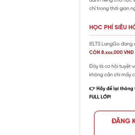
dành riêng cho học v
chỉ trong thời gian n
HỌC PHÍ SIÊU HỜ
IELTS LangGo đang 
CÒN 8.xxx.000 VNĐ
Đây là cơ hội tuyệt 
không cần chi mấy ch
👉 Hãy để lại thông 
FULL LỚP!
ĐĂNG K