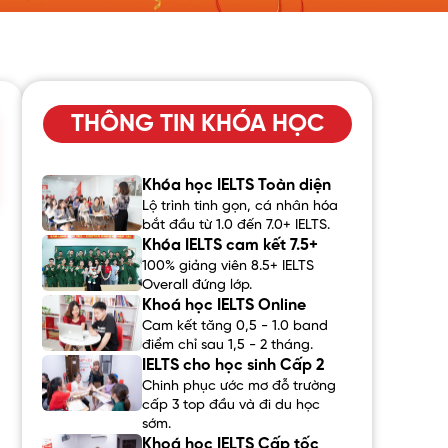
THÔNG TIN KHÓA HỌC
Khóa học IELTS Toàn diện
Lộ trình tinh gọn, cá nhân hóa
bắt đầu từ 1.0 đến 7.0+ IELTS.
Khóa IELTS cam kết 7.5+
100% giảng viên 8.5+ IELTS
Overall đứng lớp.
Khoá học IELTS Online
Cam kết tăng 0,5 - 1.0 band
điểm chỉ sau 1,5 - 2 tháng.
IELTS cho học sinh Cấp 2
Chinh phục ước mơ đỗ trường
cấp 3 top đầu và đi du học
sớm.
Khoá học IELTS Cấp tốc