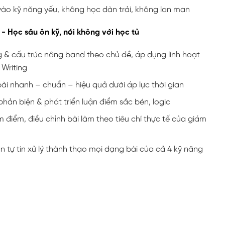
 vào kỹ năng yếu, không học dàn trải, không lan man
n - Học sâu ôn kỹ, nói không với học tủ
 & cấu trúc nâng band theo chủ đề, áp dụng linh hoạt
 Writing
ài nhanh – chuẩn – hiệu quả dưới áp lực thời gian
phản biện & phát triển luận điểm sắc bén, logic
điểm, điều chỉnh bài làm theo tiêu chí thực tế của giám
 tự tin xử lý thành thạo mọi dạng bài của cả 4 kỹ năng