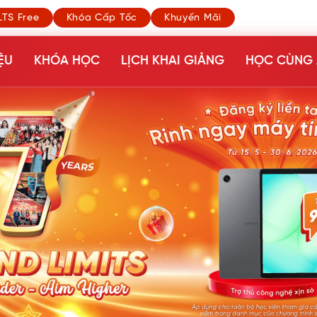
LTS Free
Khóa Cấp Tốc
Khuyến Mãi
ỆU
KHÓA HỌC
LỊCH KHAI GIẢNG
HỌC CÙNG 