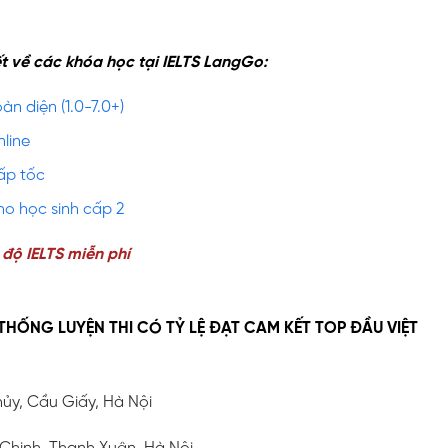
ết về các khóa học tại IELTS LangGo:
àn diện (1.0-7.0+)
line
ấp tốc
ho học sinh cấp 2
 độ IELTS miễn phí
 THỐNG LUYỆN THI CÓ TỶ LỆ ĐẠT CAM KẾT TOP ĐẦU VIỆT
hủy, Cầu Giấy, Hà Nội